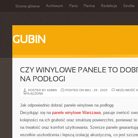
Archiwum
Paris
Parma
Redakcja
Sevilla
Strona główna
GUBIN
CZY WINYLOWE PANELE TO DOB
NA PODŁOGI
POSTED BY ADMIN
POSTED ON MAJ - 29 - 2025
MOŻLIWOŚĆ 
WYŁĄCZONA
Jak odpowiednio dobrać panele winylowe na podłogę
Decydując się na
panele winylowe Warszawa
, pasuje zwrócić sw
kolejności na ich grubość oraz strukturę powierzchni, ponieważ t
na trwałość oraz komfort użytkowania. Szersze panele gwarantuj
wszelkie uszkodzenia i lepszą izolację akustyczną, co jest szcz