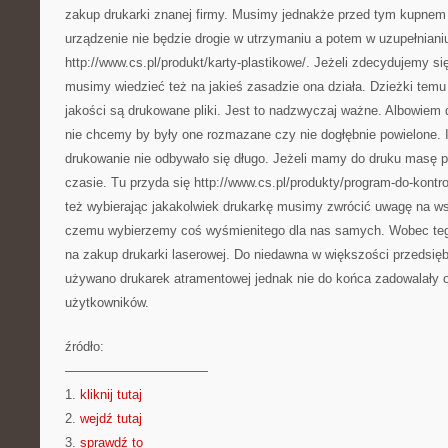
zakup drukarki znanej firmy. Musimy jednakże przed tym kupnem
urządzenie nie będzie drogie w utrzymaniu a potem w uzupełnianiu
http://www.cs.pl/produkt/karty-plastikowe/. Jeżeli zdecydujemy si
musimy wiedzieć też na jakieś zasadzie ona działa. Dzieżki temu
jakości są drukowane pliki. Jest to nadzwyczaj ważne. Albowie
nie chcemy by były one rozmazane czy nie dogłębnie powielone. Is
drukowanie nie odbywało się długo. Jeżeli mamy do druku masę 
czasie. Tu przyda się http://www.cs.pl/produkty/program-do-kontro
też wybierając jakakolwiek drukarkę musimy zwrócić uwagę na ws
czemu wybierzemy coś wyśmienitego dla nas samych. Wobec tego
na zakup drukarki laserowej. Do niedawna w większości przedsię
używano drukarek atramentowej jednak nie do końca zadowalały 
użytkowników.
źródło:
———————————
1.
kliknij tutaj
2.
wejdź tutaj
3.
sprawdź to