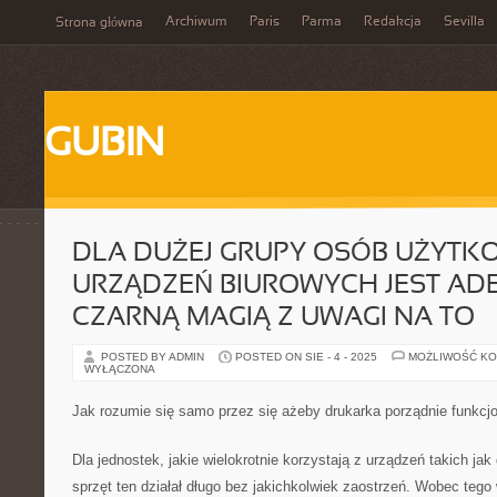
Archiwum
Paris
Parma
Redakcja
Sevilla
Strona główna
GUBIN
DLA DUŻEJ GRUPY OSÓB UŻYTK
URZĄDZEŃ BIUROWYCH JEST AD
CZARNĄ MAGIĄ Z UWAGI NA TO
POSTED BY ADMIN
POSTED ON SIE - 4 - 2025
MOŻLIWOŚĆ K
WYŁĄCZONA
Jak rozumie się samo przez się ażeby drukarka porządnie funk
Dla jednostek, jakie wielokrotnie korzystają z urządzeń takich jak 
sprzęt ten działał długo bez jakichkolwiek zaostrzeń. Wobec tego 