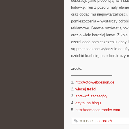
dekoracji, jakie proponują nam sk
lodówkę. Ten z pozoru mały elemen
oraz dodać mu niepowtarzalności.
pomieszczenia – wystarczy odrobi
reklamowe. Barwne rozświetlą pokó
oraz o wiele bardziej łatwe. Z kole
czerni doda pomieszczeniu klasy i
są przeznaczone wyłącznie do uży
ozdobić kuchnię, przedpokój czy n
źródło:
———————————
1.
http://ctd-webdesign.de
2.
więcej treści
3.
sprawdź szczegóły
4.
czytaj na blogu
5.
http://damonostrander.com
CATEGORIES:
GOSTYŃ