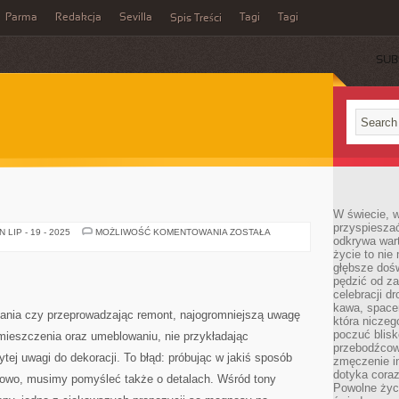
Parma
Redakcja
Sevilla
Tagi
Tagi
Spis Treści
SUB
W świecie, 
przyspiesza
DOM
LIP - 19 - 2025
MOŻLIWOŚĆ KOMENTOWANIA
ZOSTAŁA
odkrywa war
życie to nie 
głębsze doś
pędzić od za
celebracji d
kawa, space
ania czy przeprowadzając remont, najogromniejszą uwagę
która niczeg
poczuć blis
ieszczenia oraz umeblowaniu, nie przykładając
przebodźcowa
ytej uwagi do dekoracji. To błąd: próbując w jakiś sposób
zmęczenie in
dotyka cora
kowo, musimy pomyśleć także o detalach. Wśród tony
Powolne życi