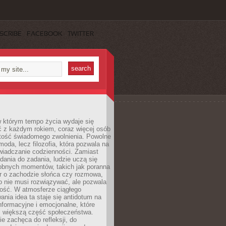
SCRIBE
FACEBOOK
TWITTER
w którym tempo życia wydaje się
ć z każdym rokiem, coraz więcej osób
tość świadomego zwolnienia. Powolne
moda, lecz filozofia, która pozwala na
wiadczanie codzienności. Zamiast
dania do zadania, ludzie uczą się
robnych momentów, takich jak poranna
r o zachodzie słońca czy rozmowa,
o nie musi rozwiązywać, ale pozwala
kość. W atmosferze ciągłego
nia idea ta staje się antidotum na
formacyjne i emocjonalne, które
z większą część społeczeństwa.
e zachęca do refleksji, do