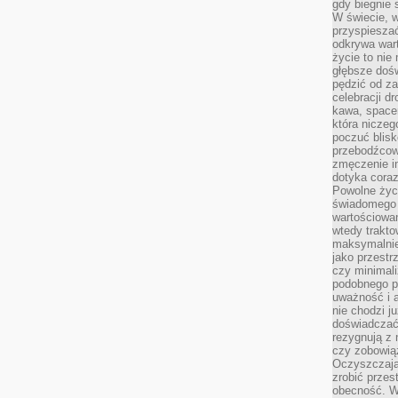
gdy biegnie 
W świecie, 
przyspiesza
odkrywa war
życie to nie 
głębsze doś
pędzić od za
celebracji d
kawa, space
która niczeg
poczuć blis
przebodźcowa
zmęczenie in
dotyka cora
Powolne życi
świadomego 
wartościowan
wtedy trakto
maksymalnie
jako przestr
czy minimali
podobnego po
uważność i 
nie chodzi ju
doświadczać 
rezygnują z
czy zobowiąz
Oczyszczają
zrobić przes
obecność. W