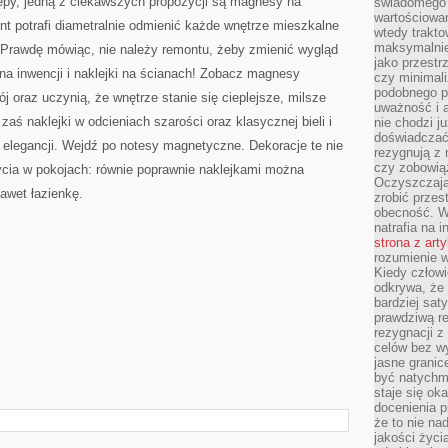
lepy, jedną z ciekawszych propozycji są magnesy na
świadomego 
wartościowan
t potrafi diametralnie odmienić każde wnętrze mieszkalne
wtedy trakto
maksymalnie
 Prawdę mówiąc, nie należy remontu, żeby zmienić wygląd
jako przestr
na inwencji i naklejki na ścianach! Zobacz magnesy
czy minimali
podobnego po
j oraz uczynią, że wnętrze stanie się cieplejsze, milsze
uważność i 
i zaś naklejki w odcieniach szarości oraz klasycznej bieli i
nie chodzi ju
doświadczać 
 elegancji. Wejdź po notesy magnetyczne. Dekoracje te nie
rezygnują z
czy zobowiąz
cia w pokojach: równie poprawnie naklejkami można
Oczyszczają
awet łazienkę.
zrobić przes
obecność. W
natrafia na i
strona z art
rozumienie w
Kiedy człow
odkrywa, że 
bardziej sat
prawdziwą r
rezygnacji z
celów bez w
jasne granic
być natychm
staje się ok
docenienia p
że to nie n
jakości życi