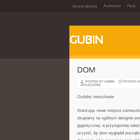
Archiwum
Paris
Strona główna
GUBIN
DOM
POSTED BY ADMIN
POSTED ON 
WYŁĄCZONA
Ozdobić mieszkanie
Aranżując nowe miejsce zamieszk
skupiamy na ogólnym designie pom
gigantycznej -a przynajmniej należ
uczynić, by dom wyglądał począt