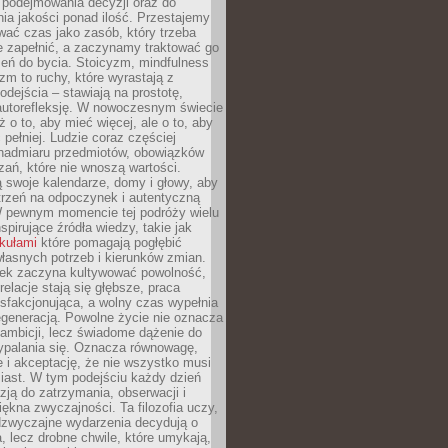
podejmowania decyzji oraz do
ia jakości ponad ilość. Przestajemy
wać czas jako zasób, który trzeba
 zapełnić, a zaczynamy traktować go
zeń do bycia. Stoicyzm, mindfulness
zm to ruchy, które wyrastają z
dejścia – stawiają na prostotę,
autorefleksję. W nowoczesnym świecie
ż o to, aby mieć więcej, ale o to, aby
pełniej. Ludzie coraz częściej
 nadmiaru przedmiotów, obowiązków
ań, które nie wnoszą wartości.
 swoje kalendarze, domy i głowy, aby
trzeń na odpoczynek i autentyczną
 pewnym momencie tej podróży wielu
nspirujące źródła wiedzy, takie jak
ykułami
które pomagają pogłębić
łasnych potrzeb i kierunków zmian.
iek zaczyna kultywować powolność,
relacje stają się głębsze, praca
ysfakcjonująca, a wolny czas wypełnia
egeneracją. Powolne życie nie oznacza
 ambicji, lecz świadome dążenie do
ypalania się. Oznacza równowagę,
e i akceptację, że nie wszystko musi
iast. W tym podejściu każdy dzień
azją do zatrzymania, obserwacji i
iękna zwyczajności. Ta filozofia uczy,
adzwyczajne wydarzenia decydują o
a, lecz drobne chwile, które umykają,