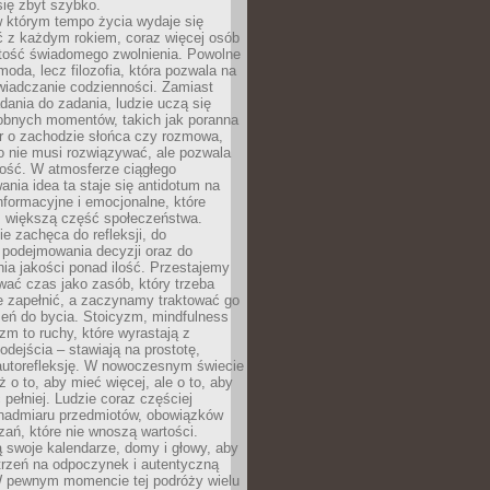
się zbyt szybko.
w którym tempo życia wydaje się
ć z każdym rokiem, coraz więcej osób
tość świadomego zwolnienia. Powolne
moda, lecz filozofia, która pozwala na
wiadczanie codzienności. Zamiast
dania do zadania, ludzie uczą się
robnych momentów, takich jak poranna
r o zachodzie słońca czy rozmowa,
o nie musi rozwiązywać, ale pozwala
kość. W atmosferze ciągłego
nia idea ta staje się antidotum na
formacyjne i emocjonalne, które
z większą część społeczeństwa.
e zachęca do refleksji, do
podejmowania decyzji oraz do
ia jakości ponad ilość. Przestajemy
wać czas jako zasób, który trzeba
 zapełnić, a zaczynamy traktować go
zeń do bycia. Stoicyzm, mindfulness
zm to ruchy, które wyrastają z
dejścia – stawiają na prostotę,
autorefleksję. W nowoczesnym świecie
ż o to, aby mieć więcej, ale o to, aby
pełniej. Ludzie coraz częściej
 nadmiaru przedmiotów, obowiązków
ań, które nie wnoszą wartości.
 swoje kalendarze, domy i głowy, aby
trzeń na odpoczynek i autentyczną
 pewnym momencie tej podróży wielu