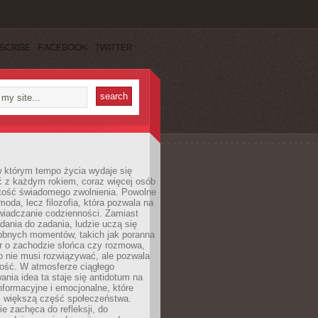
SCRIBE
FACEBOOK
TWITTER
w którym tempo życia wydaje się
ć z każdym rokiem, coraz więcej osób
tość świadomego zwolnienia. Powolne
moda, lecz filozofia, która pozwala na
wiadczanie codzienności. Zamiast
dania do zadania, ludzie uczą się
robnych momentów, takich jak poranna
r o zachodzie słońca czy rozmowa,
o nie musi rozwiązywać, ale pozwala
kość. W atmosferze ciągłego
nia idea ta staje się antidotum na
formacyjne i emocjonalne, które
z większą część społeczeństwa.
e zachęca do refleksji, do