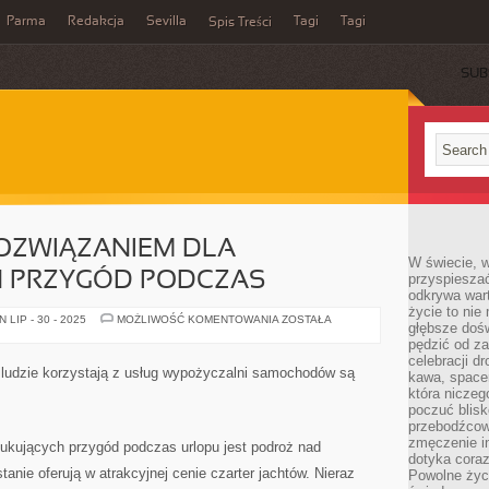
Parma
Redakcja
Sevilla
Tagi
Tagi
Spis Treści
SUB
ZWIĄZANIEM DLA
W świecie, 
 PRZYGÓD PODCZAS
przyspiesza
odkrywa war
życie to nie 
DOSKONAŁYM
LIP - 30 - 2025
MOŻLIWOŚĆ KOMENTOWANIA
ZOSTAŁA
głębsze doś
ROZWIĄZANIEM
DLA
pędzić od za
POSZUKUJĄCYCH
celebracji d
PRZYGÓD
ej ludzie korzystają z usług wypożyczalni samochodów są
kawa, space
PODCZAS
która niczeg
poczuć blis
przebodźcowa
zmęczenie in
ukujących przygód podczas urlopu jest podroż nad
dotyka cora
tanie oferują w atrakcyjnej cenie czarter jachtów. Nieraz
Powolne życi