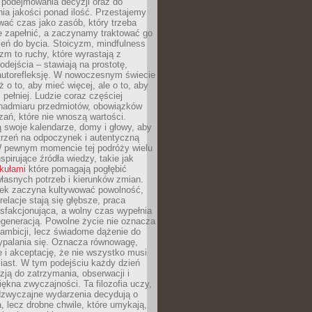
podejmowania decyzji oraz do
ia jakości ponad ilość. Przestajemy
wać czas jako zasób, który trzeba
 zapełnić, a zaczynamy traktować go
zeń do bycia. Stoicyzm, mindfulness
zm to ruchy, które wyrastają z
dejścia – stawiają na prostotę,
autorefleksję. W nowoczesnym świecie
ż o to, aby mieć więcej, ale o to, aby
pełniej. Ludzie coraz częściej
 nadmiaru przedmiotów, obowiązków
ań, które nie wnoszą wartości.
 swoje kalendarze, domy i głowy, aby
trzeń na odpoczynek i autentyczną
 pewnym momencie tej podróży wielu
nspirujące źródła wiedzy, takie jak
ykułami
które pomagają pogłębić
łasnych potrzeb i kierunków zmian.
iek zaczyna kultywować powolność,
relacje stają się głębsze, praca
ysfakcjonująca, a wolny czas wypełnia
egeneracją. Powolne życie nie oznacza
 ambicji, lecz świadome dążenie do
ypalania się. Oznacza równowagę,
e i akceptację, że nie wszystko musi
iast. W tym podejściu każdy dzień
azją do zatrzymania, obserwacji i
iękna zwyczajności. Ta filozofia uczy,
adzwyczajne wydarzenia decydują o
a, lecz drobne chwile, które umykają,