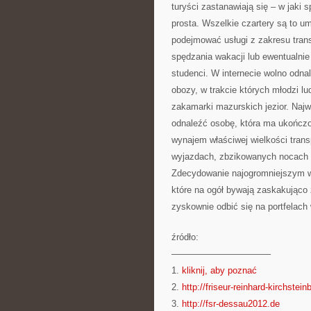
turyści zastanawiają się – w jaki
prosta. Wszelkie czartery są to u
podejmować usługi z zakresu trans
spędzania wakacji lub ewentualni
studenci. W internecie wolno odna
obozy, w trakcie których młodzi lu
zakamarki mazurskich jezior. Naj
odnaleźć osobę, która ma ukończon
wynajem właściwej wielkości trans
wyjazdach, zbzikowanych nocach or
Zdecydowanie najogromniejszym w
które na ogół bywają zaskakująco 
zyskownie odbić się na portfelach 
źródło:
———————————
1.
kliknij, aby poznać
2.
http://friseur-reinhard-kirchstei
3.
http://fsr-dessau2012.de