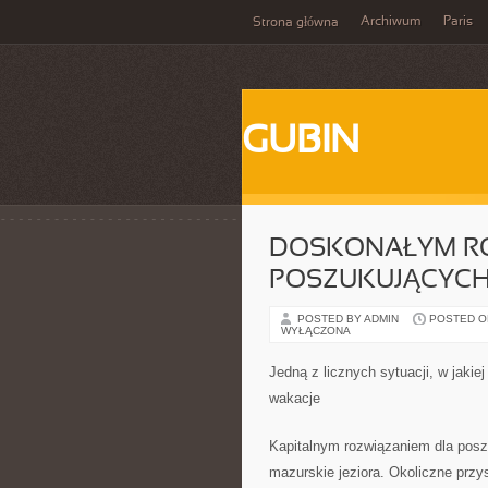
Archiwum
Paris
Strona główna
GUBIN
DOSKONAŁYM RO
POSZUKUJĄCYCH
POSTED BY ADMIN
POSTED ON 
WYŁĄCZONA
Jedną z licznych sytuacji, w jaki
wakacje
Kapitalnym rozwiązaniem dla posz
mazurskie jeziora. Okoliczne przys