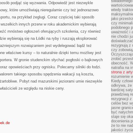
świadomego 
 sposób podjąć się wyzwania. Odpowiedź jest niezwykle
wartościowan
wtedy trakto
mowy, które umożliwiają nieregularnie czy też jednorazowo
maksymalnie
portu, na przykład żeglugi. Coraz częściej taki sposób
jako przestr
czy minimali
e wszelkich innych przerw w roku akademickim wybierają
podobnego po
leźć mnóstwo ogłoszeń oferujących szkolenia, czy również
uważność i 
nie chodzi ju
dzie wybierają się na Łódki na ryby i ruszają eksplorować
doświadczać 
rezygnują z
ważniejszym rozwiązaniem jest wydelegować bądź też
czy zobowiąz
e właściwe kursy – to naturalnie dzięki temu możliwy jest
Oczyszczają
zrobić przes
portera. W gronie studenckim słychać pogłoski o bajkowych
obecność. W
az opowieściach przy ognisku. Polecamy silniki do łodzi.
natrafia na i
strona z art
alorem takiego sposobu spędzenia wakacji są koszta,
rozumienie w
Kiedy człow
żartobliwe. Pobyt nad mazurskimi jeziorami umie niezwykle
odkrywa, że 
właścicieli ze względu na niskie ceny.
bardziej sat
prawdziwą r
rezygnacji z
celów bez w
jasne granic
być natychm
staje się ok
docenienia p
nbek.de
że to nie n
jakości życi