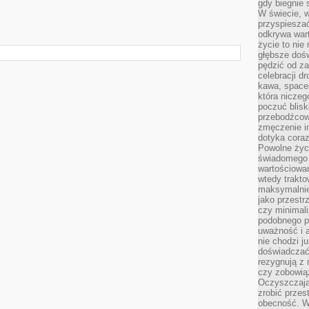
gdy biegnie 
W świecie, 
przyspiesza
odkrywa war
życie to nie 
głębsze doś
pędzić od za
celebracji d
kawa, space
która niczeg
poczuć blis
przebodźcowa
zmęczenie in
dotyka cora
Powolne życi
świadomego 
wartościowan
wtedy trakto
maksymalnie
jako przestr
czy minimali
podobnego po
uważność i 
nie chodzi ju
doświadczać 
rezygnują z
czy zobowiąz
Oczyszczają
zrobić przes
obecność. W