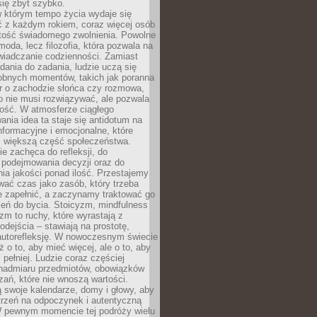
się zbyt szybko.
w którym tempo życia wydaje się
ć z każdym rokiem, coraz więcej osób
tość świadomego zwolnienia. Powolne
moda, lecz filozofia, która pozwala na
wiadczanie codzienności. Zamiast
dania do zadania, ludzie uczą się
robnych momentów, takich jak poranna
r o zachodzie słońca czy rozmowa,
o nie musi rozwiązywać, ale pozwala
kość. W atmosferze ciągłego
nia idea ta staje się antidotum na
formacyjne i emocjonalne, które
z większą część społeczeństwa.
e zachęca do refleksji, do
podejmowania decyzji oraz do
ia jakości ponad ilość. Przestajemy
wać czas jako zasób, który trzeba
 zapełnić, a zaczynamy traktować go
zeń do bycia. Stoicyzm, mindfulness
zm to ruchy, które wyrastają z
dejścia – stawiają na prostotę,
autorefleksję. W nowoczesnym świecie
ż o to, aby mieć więcej, ale o to, aby
pełniej. Ludzie coraz częściej
 nadmiaru przedmiotów, obowiązków
ań, które nie wnoszą wartości.
 swoje kalendarze, domy i głowy, aby
trzeń na odpoczynek i autentyczną
 pewnym momencie tej podróży wielu