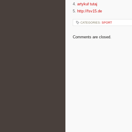
4.
artykuł tutaj
5.
http://fsv15.de
CATEGORIES:
SPORT
Comments are closed.