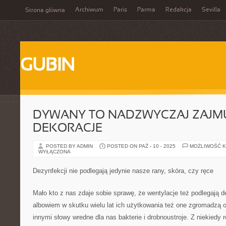
Archiwum
Paris
Parma
Redakcja
Sevilla
Strona główna
GUBIN
DYWANY TO NADZWYCZAJ ZAJM
DEKORACJE
POSTED BY ADMIN
POSTED ON PAŹ - 10 - 2025
MOŻLIWOŚĆ 
WYŁĄCZONA
Dezynfekcji nie podlegają jedynie nasze rany, skóra, czy ręce
Mało kto z nas zdaje sobie sprawę, że wentylacje też podlegają d
albowiem w skutku wielu lat ich użytkowania też one zgromadzą o
innymi słowy wredne dla nas bakterie i drobnoustroje. Z niekiedy 