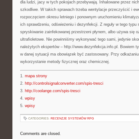
dla ludzi, jacy w tych pokojach przebywają. Inhalowane przez ni
szkodliwe. W takich sprawach trzeba wentylacje przeczyścić i ew
rozpoczęciem okresu letniego i ponownym uruchomieniu klimatyz
ich sprawdzeniu, odświeżeniu i dezynfekcji. Z reguły w tego typu
spryskiwanie zainfekowanej przestrzeni płynem, albo używa się o
ultrafioletowe. Nie powinniśmy wykonywać tego sami, jedynie sko
należytych ekspertów – http://www.dezynfekcja.info.pl. Bowiem ty
w danej sytuacji ma obowiązek być zastosowany. Przy odkażaniu 
wykorzystanie metody fizycznej oraz chemicznej.
1.
mapa strony
2.
http://controlsignalconverter.com/spis-tresci
3.
http://coolange.com/spis-tresci
4.
wpisy
5.
wpisy
CATEGORIES:
RECENZJE SYSTEMÓW RPG
Comments are closed.