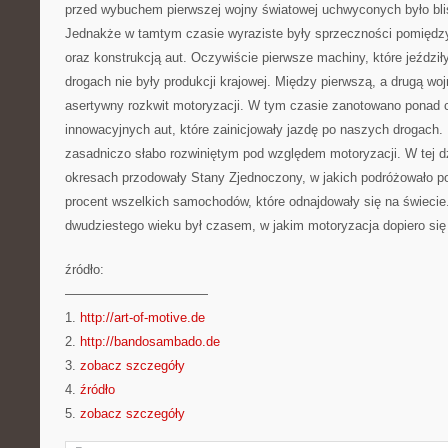
przed wybuchem pierwszej wojny światowej uchwyconych było bl
Jednakże w tamtym czasie wyraziste były sprzeczności pomięd
oraz konstrukcją aut. Oczywiście pierwsze machiny, które jeździ
drogach nie były produkcji krajowej. Między pierwszą, a drugą wo
asertywny rozkwit motoryzacji. W tym czasie zanotowano ponad c
innowacyjnych aut, które zainicjowały jazdę po naszych drogach.
zasadniczo słabo rozwiniętym pod względem motoryzacji. W tej d
okresach przodowały Stany Zjednoczony, w jakich podróżowało p
procent wszelkich samochodów, które odnajdowały się na świeci
dwudziestego wieku był czasem, w jakim motoryzacja dopiero się 
źródło:
———————————
1.
http://art-of-motive.de
2.
http://bandosambado.de
3.
zobacz szczegóły
4.
źródło
5.
zobacz szczegóły