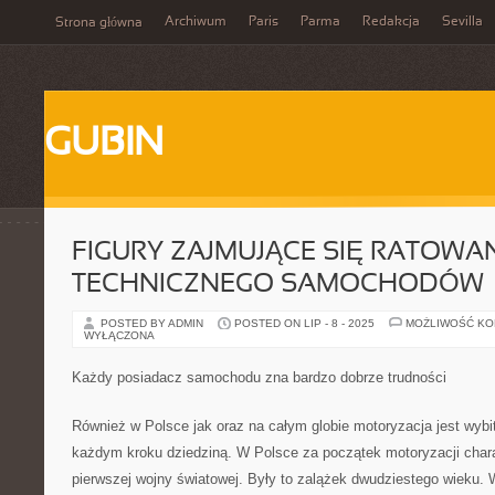
Archiwum
Paris
Parma
Redakcja
Sevilla
Strona główna
GUBIN
FIGURY ZAJMUJĄCE SIĘ RATOWA
TECHNICZNEGO SAMOCHODÓW
POSTED BY ADMIN
POSTED ON LIP - 8 - 2025
MOŻLIWOŚĆ K
WYŁĄCZONA
Każdy posiadacz samochodu zna bardzo dobrze trudności
Również w Polsce jak oraz na całym globie motoryzacja jest wyb
każdym kroku dziedziną. W Polsce za początek motoryzacji chara
pierwszej wojny światowej. Były to zalążek dwudziestego wieku. 