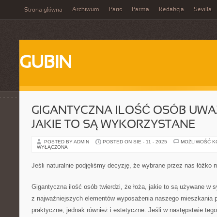
Archiwum
Paris
Parma
Redakcja
Sevilla
Strona główna
GUBIN
GIGANTYCZNA ILOŚĆ OSÓB UWAŻ
JAKIE TO SĄ WYKORZYSTANE
POSTED BY ADMIN
POSTED ON SIE - 11 - 2025
MOŻLIWOŚĆ 
WYŁĄCZONA
Jeśli naturalnie podjęliśmy decyzję, że wybrane przez nas łóżko
Gigantyczna ilość osób twierdzi, że łoża, jakie to są używane w s
z najważniejszych elementów wyposażenia naszego mieszkania p
praktyczne, jednak również i estetyczne. Jeśli w następstwie teg