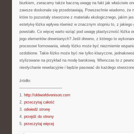
biurkiem, zwracamy także baczną uwagę na fakt jak właściwie on
zawsze doskonale się przedstawiają. Powszechnie wiadomo, że naj
które to pozostały stworzone z materiału ekologicznego, jakim jes
estetykę łóżka wpływa również w znacznym stopniu to, z jakiego
powstało. Co więcej warto wziąć pod uwagę plastyczność łóżka 
jego elementów drewnianych? Jeśli drewno, z którego to wykonane
procesowi formowania, wtedy łóżko może być niezmiernie wspania
ozdobione. Takie łóżko może być nie tylko klasyczne, jednakowo
stylizowane na przykład na modę barokową. Wtenczas to z pewn
niesłychanie rewelacyjnie i będzie pasować do każdego stworzon
źródło:
———————————
1.
http://oldworldvenison.com
2.
przeczytaj całość
3.
odwiedź stronę
4.
przejdź do strony
5.
przeczytaj więcej