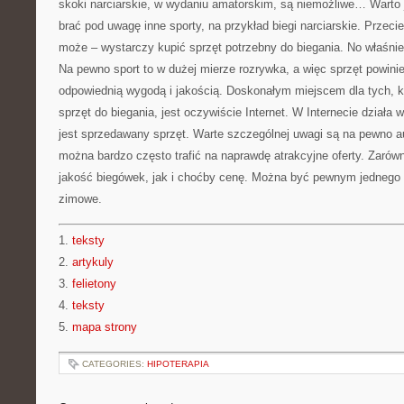
skoki narciarskie, w wydaniu amatorskim, są niemożliwe… Warto
brać pod uwagę inne sporty, na przykład biegi narciarskie. Przeci
może – wystarczy kupić sprzęt potrzebny do biegania. No właśnie 
Na pewno sport to w dużej mierze rozrywka, a więc sprzęt powini
odpowiednią wygodą i jakością. Doskonałym miejscem dla tych, kt
sprzęt do biegania, jest oczywiście Internet. W Internecie działa w
jest sprzedawany sprzęt. Warte szczególnej uwagi są na pewno a
można bardzo często trafić na naprawdę atrakcyjne oferty. Zarów
jakość biegówek, jak i choćby cenę. Można być pewnym jednego 
zimowe.
1.
teksty
2.
artykuly
3.
felietony
4.
teksty
5.
mapa strony
CATEGORIES:
HIPOTERAPIA