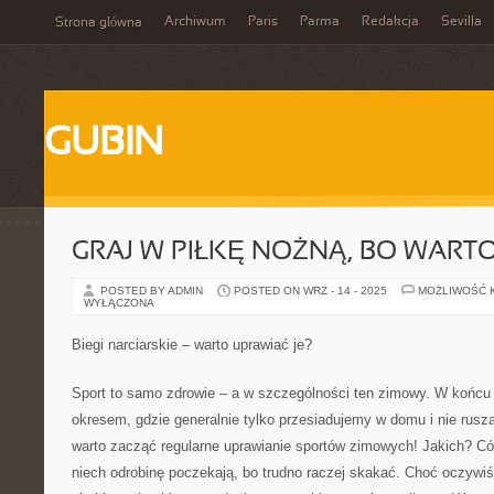
Archiwum
Paris
Parma
Redakcja
Sevilla
Strona główna
GUBIN
GRAJ W PIŁKĘ NOŻNĄ, BO WARTO
POSTED BY ADMIN
POSTED ON WRZ - 14 - 2025
MOŻLIWOŚĆ 
WYŁĄCZONA
Biegi narciarskie – warto uprawiać je?
Sport to samo zdrowie – a w szczególności ten zimowy. W końcu
okresem, gdzie generalnie tylko przesiadujemy w domu i nie rusza
warto zacząć regularne uprawianie sportów zimowych! Jakich? Có
niech odrobinę poczekają, bo trudno raczej skakać. Choć oczywiśc