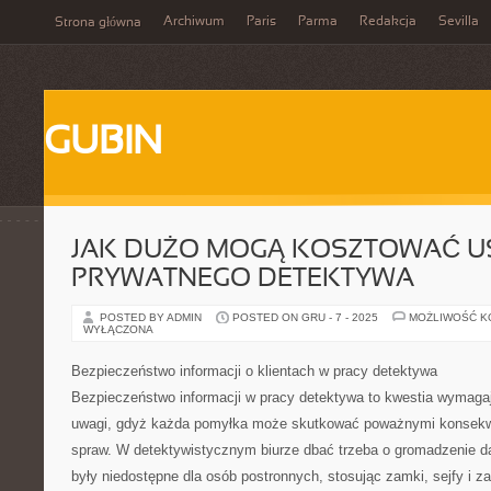
Archiwum
Paris
Parma
Redakcja
Sevilla
Strona główna
GUBIN
JAK DUŻO MOGĄ KOSZTOWAĆ U
PRYWATNEGO DETEKTYWA
POSTED BY ADMIN
POSTED ON GRU - 7 - 2025
MOŻLIWOŚĆ 
WYŁĄCZONA
Bezpieczeństwo informacji o klientach w pracy detektywa
Bezpieczeństwo informacji w pracy detektywa to kwestia wymagaj
uwagi, gdyż każda pomyłka może skutkować poważnymi konsekwe
spraw. W detektywistycznym biurze dbać trzeba o gromadzenie d
były niedostępne dla osób postronnych, stosując zamki, sejfy i z