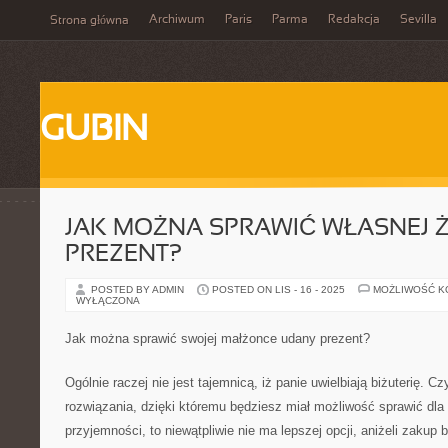
Archiwum
Paris
Parma
Redakcja
Sevilla
Strona główna
GUBIN
JAK MOŻNA SPRAWIĆ WŁASNEJ 
PREZENT?
POSTED BY ADMIN
POSTED ON LIS - 16 - 2025
MOŻLIWOŚĆ 
WYŁĄCZONA
Jak można sprawić swojej małżonce udany prezent?
Ogólnie raczej nie jest tajemnicą, iż panie uwielbiają biżuterię. Cz
rozwiązania, dzięki któremu będziesz miał możliwość sprawić dla
przyjemności, to niewątpliwie nie ma lepszej opcji, aniżeli zakup 