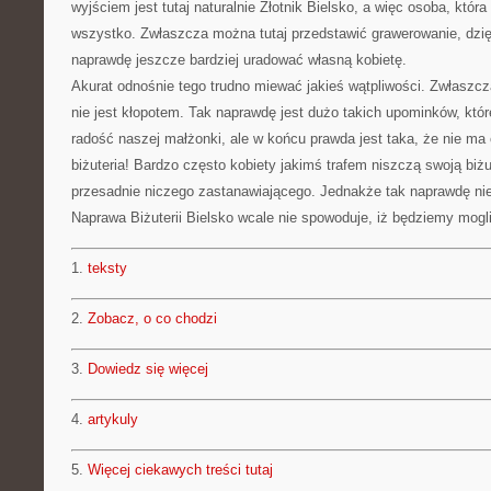
wyjściem jest tutaj naturalnie Złotnik Bielsko, a więc osoba, która
wszystko. Zwłaszcza można tutaj przedstawić grawerowanie, dzię
naprawdę jeszcze bardziej uradować własną kobietę.
Akurat odnośnie tego trudno miewać jakieś wątpliwości. Zwłaszc
nie jest kłopotem. Tak naprawdę jest dużo takich upominków, kt
radość naszej małżonki, ale w końcu prawda jest taka, że nie ma 
biżuteria! Bardzo często kobiety jakimś trafem niszczą swoją biżu
przesadnie niczego zastanawiającego. Jednakże tak naprawdę ni
Naprawa Biżuterii Bielsko wcale nie spowoduje, iż będziemy mogli 
1.
teksty
2.
Zobacz, o co chodzi
3.
Dowiedz się więcej
4.
artykuly
5.
Więcej ciekawych treści tutaj