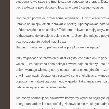
służbowa łatwo staje się trudniejsza do pogodzenia z pracą. Dlat
być traktowany jako dodatek, lecz jako część całego wyjazdu.
Dobrze też pomyśleć o wieczornej organizacji. Czy miejsce pozw
ubranie na kolejny dzień, sprawdzić pocztę, uporządkować notatki
krótko przejść się po okolicy? Takie proste kwestie mają wpływ n
rozbudowane deklaracje w opisie obiektu. Spokojne miejsce pob
bez poczucia, że podróż nadal trwa.
Budżet firmowy — co jest rozsądne przy krótkiej delegacji?
Przy wyjazdach służbowych budżet często jest określony z góry. 
wniosku, że najniższa cena pokoju zawsze daje najniższy koszt ca
obiekt wymaga większej straty czasu, realna oszczędność może 
chwili rezerwacji. Dobrze jest zestawić cenę z lokalizacją, wypo
odpoczynku i łatwością porannego wyjazdu. Taka analiza jest bard
patrzenie wyłącznie na jedną kwotę.
Dla osoby podróżującej zawodowo korzystny wybór to najczęście
ceną, standardem i dostępnością. Nocowanie nie musi być nadmi