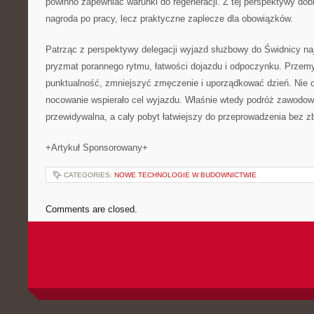
powinno zapewniać warunki do regeneracji. Z tej perspektywy dob
nagroda po pracy, lecz praktyczne zaplecze dla obowiązków.
Patrząc z perspektywy delegacji wyjazd służbowy do Świdnicy naj
pryzmat porannego rytmu, łatwości dojazdu i odpoczynku. Przem
punktualność, zmniejszyć zmęczenie i uporządkować dzień. Nie ch
nocowanie wspierało cel wyjazdu. Właśnie wtedy podróż zawodowa 
przewidywalna, a cały pobyt łatwiejszy do przeprowadzenia bez z
+Artykuł Sponsorowany+
CATEGORIES:
NOWE TECHNOLOGIE W BUDOWNICTWIE
Comments are closed.