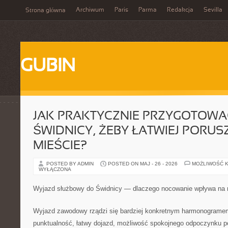
Archiwum
Paris
Parma
Redakcja
Sevilla
Strona główna
GUBIN
JAK PRAKTYCZNIE PRZYGOTOWA
ŚWIDNICY, ŻEBY ŁATWIEJ PORUS
MIEŚCIE?
POSTED BY ADMIN
POSTED ON MAJ - 26 - 2026
MOŻLIWOŚĆ 
WYŁĄCZONA
Wyjazd służbowy do Świdnicy — dlaczego nocowanie wpływa na 
Wyjazd zawodowy rządzi się bardziej konkretnym harmonograme
punktualność, łatwy dojazd, możliwość spokojnego odpoczynku po