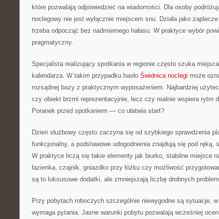
które pozwalają odpowiedzieć na wiadomości. Dla osoby podróżu
noclegowy nie jest wyłącznie miejscem snu. Działa jako zaplecze
trzeba odpocząć bez nadmiernego hałasu. W praktyce wybór powi
pragmatyczny.
Specjalista realizujący spotkania w regionie często szuka miejsca
kalendarza. W takim przypadku hasło
Świdnica noclegi
może ozna
rozsądnej bazy z praktycznym wyposażeniem. Najbardziej użytecz
czy obiekt brzmi reprezentacyjnie, lecz czy realnie wspiera rytm d
Poranek przed spotkaniem — co ułatwia start?
Dzień służbowy często zaczyna się od szybkiego sprawdzenia pla
funkcjonalny, a podstawowe udogodnienia znajdują się pod ręką, s
W praktyce liczą się takie elementy jak biurko, stabilne miejsce n
łazienka, czajnik, gniazdko przy łóżku czy możliwość przygotowa
są to luksusowe dodatki, ale zmniejszają liczbę drobnych proble
Przy pobytach roboczych szczególnie niewygodne są sytuacje, w
wymaga pytania. Jasne warunki pobytu pozwalają wcześniej oceni