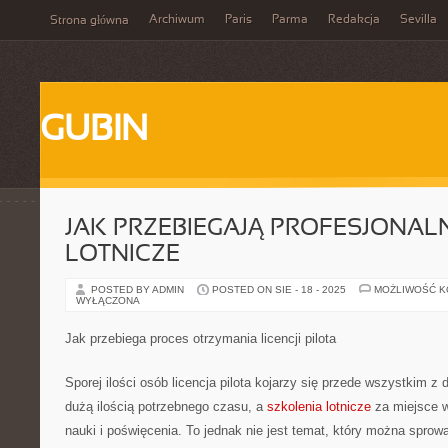
Archiwum
Paris
Parma
Redakcja
Sevilla
Strona główna
GUBIN
JAK PRZEBIEGAJĄ PROFESJONAL
LOTNICZE
POSTED BY ADMIN
POSTED ON SIE - 18 - 2025
MOŻLIWOŚĆ 
WYŁĄCZONA
Jak przebiega proces otrzymania licencji pilota
Sporej ilości osób licencja pilota kojarzy się przede wszystkim z
dużą ilością potrzebnego czasu, a
szkolenia lotnicze
za miejsce w
nauki i poświęcenia. To jednak nie jest temat, który można sprowa