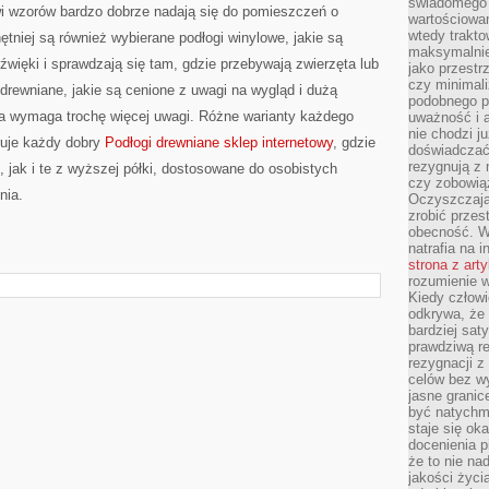
świadomego 
wi wzorów bardzo dobrze nadają się do pomieszczeń o
wartościowan
wtedy trakto
ętniej są również wybierane podłogi winylowe, jakie są
maksymalnie
źwięki i sprawdzają się tam, gdzie przebywają zwierzęta lub
jako przestr
czy minimali
 drewniane, jakie są cenione z uwagi na wygląd i dużą
podobnego po
ja wymaga trochę więcej uwagi. Różne warianty każdego
uważność i 
nie chodzi ju
ruje każdy dobry
Podłogi drewniane sklep internetowy
, gdzie
doświadczać 
rezygnują z
 jak i te z wyższej półki, dostosowane do osobistych
czy zobowiąz
nia.
Oczyszczają
zrobić przes
obecność. W
natrafia na i
strona z art
rozumienie w
Kiedy człow
odkrywa, że 
bardziej sat
prawdziwą r
rezygnacji z
celów bez w
jasne granic
być natychm
staje się ok
docenienia p
że to nie n
jakości życi