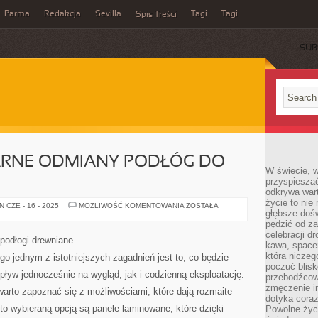
Parma
Redakcja
Sevilla
Tagi
Tagi
Spis Treści
SUB
LARNE ODMIANY PODŁÓG DO
W świecie, 
przyspiesza
odkrywa war
życie to nie 
JAKIE
 CZE - 16 - 2025
MOŻLIWOŚĆ KOMENTOWANIA
ZOSTAŁA
głębsze doś
SĄ
POPULARNE
pędzić od za
ODMIANY
celebracji d
PODŁÓG
 podłogi drewniane
DO
kawa, space
DOMU
która niczeg
go jednym z istotniejszych zagadnień jest to, co będzie
poczuć blis
ływ jednocześnie na wygląd, jak i codzienną eksploatację.
przebodźcowa
zmęczenie in
arto zapoznać się z możliwościami, które dają rozmaite
dotyka cora
o wybieraną opcją są panele laminowane, które dzięki
Powolne życi