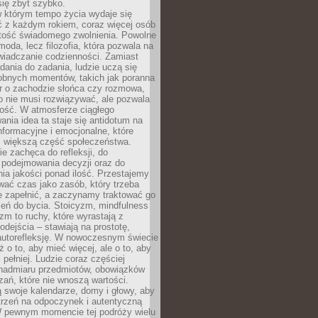
się zbyt szybko.
w którym tempo życia wydaje się
ć z każdym rokiem, coraz więcej osób
tość świadomego zwolnienia. Powolne
moda, lecz filozofia, która pozwala na
wiadczanie codzienności. Zamiast
dania do zadania, ludzie uczą się
robnych momentów, takich jak poranna
r o zachodzie słońca czy rozmowa,
o nie musi rozwiązywać, ale pozwala
kość. W atmosferze ciągłego
nia idea ta staje się antidotum na
formacyjne i emocjonalne, które
z większą część społeczeństwa.
e zachęca do refleksji, do
podejmowania decyzji oraz do
ia jakości ponad ilość. Przestajemy
wać czas jako zasób, który trzeba
 zapełnić, a zaczynamy traktować go
zeń do bycia. Stoicyzm, mindfulness
zm to ruchy, które wyrastają z
dejścia – stawiają na prostotę,
autorefleksję. W nowoczesnym świecie
ż o to, aby mieć więcej, ale o to, aby
pełniej. Ludzie coraz częściej
 nadmiaru przedmiotów, obowiązków
ań, które nie wnoszą wartości.
 swoje kalendarze, domy i głowy, aby
trzeń na odpoczynek i autentyczną
 pewnym momencie tej podróży wielu