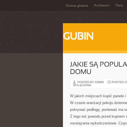
Archiwum
Paris
Strona główna
GUBIN
JAKIE SĄ POPU
DOMU
POSTED BY ADMIN
POSTED ON
WYŁĄCZONA
W jakich miejscach kupić panele i
W czasie aranżacji pokoju dzienne
pokrywać podłogę, ponieważ ma wp
Z tego też powodu przed kupnem w
rozwiązania wykończeniowe. Częst