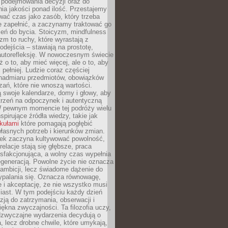
podejmowania decyzji oraz do
ia jakości ponad ilość. Przestajemy
wać czas jako zasób, który trzeba
 zapełnić, a zaczynamy traktować go
zeń do bycia. Stoicyzm, mindfulness
zm to ruchy, które wyrastają z
dejścia – stawiają na prostotę,
autorefleksję. W nowoczesnym świecie
ż o to, aby mieć więcej, ale o to, aby
pełniej. Ludzie coraz częściej
 nadmiaru przedmiotów, obowiązków
ań, które nie wnoszą wartości.
 swoje kalendarze, domy i głowy, aby
trzeń na odpoczynek i autentyczną
 pewnym momencie tej podróży wielu
nspirujące źródła wiedzy, takie jak
ykułami
które pomagają pogłębić
łasnych potrzeb i kierunków zmian.
iek zaczyna kultywować powolność,
relacje stają się głębsze, praca
ysfakcjonująca, a wolny czas wypełnia
egeneracją. Powolne życie nie oznacza
 ambicji, lecz świadome dążenie do
ypalania się. Oznacza równowagę,
e i akceptację, że nie wszystko musi
iast. W tym podejściu każdy dzień
azją do zatrzymania, obserwacji i
iękna zwyczajności. Ta filozofia uczy,
adzwyczajne wydarzenia decydują o
a, lecz drobne chwile, które umykają,