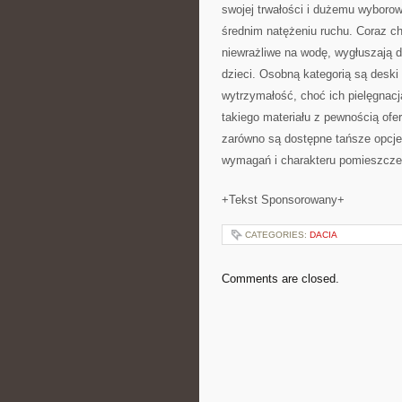
swojej trwałości i dużemu wyboro
średnim natężeniu ruchu. Coraz ch
niewrażliwe na wodę, wygłuszają d
dzieci. Osobną kategorią są deski
wytrzymałość, choć ich pielęgnac
takiego materiału z pewnością ofe
zarówno są dostępne tańsze opcje,
wymagań i charakteru pomieszcze
+Tekst Sponsorowany+
CATEGORIES:
DACIA
Comments are closed.