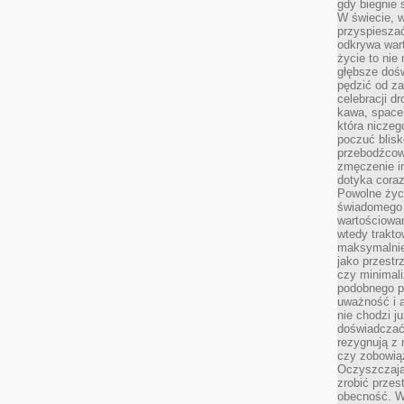
gdy biegnie 
W świecie, 
przyspiesza
odkrywa war
życie to nie 
głębsze doś
pędzić od za
celebracji d
kawa, space
która niczeg
poczuć blis
przebodźcowa
zmęczenie in
dotyka cora
Powolne życi
świadomego 
wartościowan
wtedy trakto
maksymalnie
jako przestr
czy minimali
podobnego po
uważność i 
nie chodzi ju
doświadczać 
rezygnują z
czy zobowiąz
Oczyszczają
zrobić przes
obecność. W