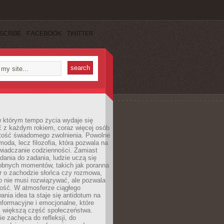
SCRIBE
FACEBOOK
TWITTER
w którym tempo życia wydaje się
ć z każdym rokiem, coraz więcej osób
tość świadomego zwolnienia. Powolne
moda, lecz filozofia, która pozwala na
wiadczanie codzienności. Zamiast
dania do zadania, ludzie uczą się
robnych momentów, takich jak poranna
r o zachodzie słońca czy rozmowa,
o nie musi rozwiązywać, ale pozwala
kość. W atmosferze ciągłego
nia idea ta staje się antidotum na
formacyjne i emocjonalne, które
z większą część społeczeństwa.
e zachęca do refleksji, do