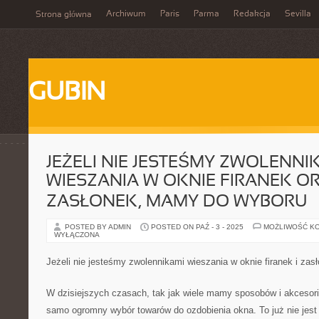
Archiwum
Paris
Parma
Redakcja
Sevilla
Strona główna
GUBIN
JEŻELI NIE JESTEŚMY ZWOLENNI
WIESZANIA W OKNIE FIRANEK O
ZASŁONEK, MAMY DO WYBORU
POSTED BY ADMIN
POSTED ON PAŹ - 3 - 2025
MOŻLIWOŚĆ K
WYŁĄCZONA
Jeżeli nie jesteśmy zwolennikami wieszania w oknie firanek i za
W dzisiejszych czasach, tak jak wiele mamy sposobów i akcesor
samo ogromny wybór towarów do ozdobienia okna. To już nie jest 