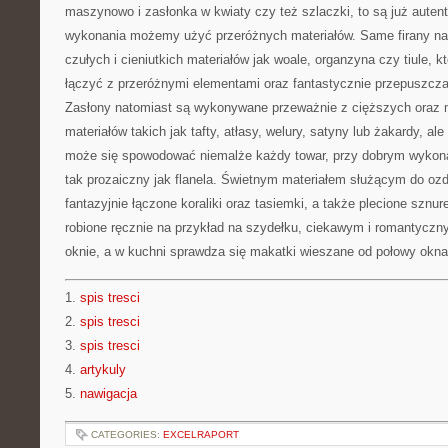
maszynowo i zasłonka w kwiaty czy też szlaczki, to są już autent
wykonania możemy użyć przeróżnych materiałów. Same firany na 
czułych i cieniutkich materiałów jak woale, organzyna czy tiule, k
łączyć z przeróżnymi elementami oraz fantastycznie przepuszcza
Zasłony natomiast są wykonywane przeważnie z cięższych oraz m
materiałów takich jak tafty, atłasy, welury, satyny lub żakardy, ale 
może się spowodować niemalże każdy towar, przy dobrym wykona
tak prozaiczny jak flanela. Świetnym materiałem służącym do o
fantazyjnie łączone koraliki oraz tasiemki, a także plecione sznure
robione ręcznie na przykład na szydełku, ciekawym i romantycz
oknie, a w kuchni sprawdza się makatki wieszane od połowy okna
1.
spis tresci
2.
spis tresci
3.
spis tresci
4.
artykuly
5.
nawigacja
CATEGORIES:
EXCELRAPORT