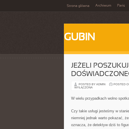
Archiwum
Paris
Strona główna
GUBIN
JEŻELI POSZUKUJ
DOŚWIADCZONE
POSTED BY ADMIN
POSTED ON 
WYŁĄCZONA
W wielu przypadkach wolno spotka
Czy takie usługi jesteśmy w stani
niemniej jednak warto pokazać, że
oznacza, że detektyw dziś to figura