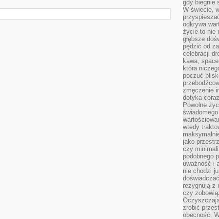
gdy biegnie 
W świecie, 
przyspiesza
odkrywa war
życie to nie 
głębsze doś
pędzić od za
celebracji d
kawa, space
która niczeg
poczuć blis
przebodźcowa
zmęczenie in
dotyka cora
Powolne życi
świadomego 
wartościowan
wtedy trakto
maksymalnie
jako przestr
czy minimali
podobnego po
uważność i 
nie chodzi ju
doświadczać 
rezygnują z
czy zobowiąz
Oczyszczają
zrobić przes
obecność. W