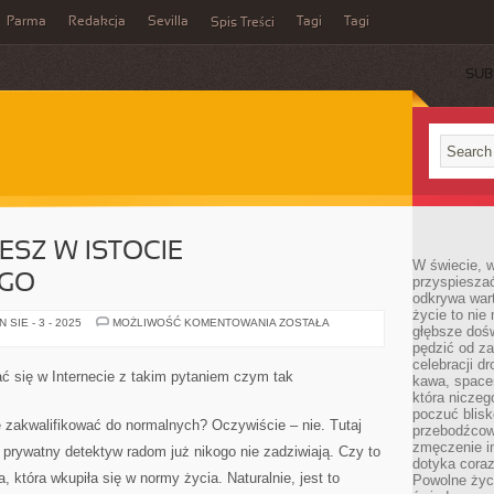
Parma
Redakcja
Sevilla
Tagi
Tagi
Spis Treści
SUB
ESZ W ISTOCIE
W świecie, 
GO
przyspiesza
odkrywa war
życie to nie 
JEŻELI
SIE - 3 - 2025
MOŻLIWOŚĆ KOMENTOWANIA
ZOSTAŁA
głębsze doś
POSZUKUJESZ
W
pędzić od za
ISTOCIE
celebracji d
DOŚWIADCZONEGO
ć się w Internecie z takim pytaniem czym tak
kawa, space
która niczeg
poczuć blis
e zakwalifikować do normalnych? Oczywiście – nie. Tutaj
przebodźcowa
zmęczenie in
 prywatny detektyw radom już nikogo nie zadziwiają. Czy to
dotyka cora
, która wkupiła się w normy życia. Naturalnie, jest to
Powolne życi