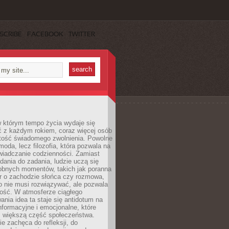
SCRIBE
FACEBOOK
TWITTER
w którym tempo życia wydaje się
ć z każdym rokiem, coraz więcej osób
tość świadomego zwolnienia. Powolne
moda, lecz filozofia, która pozwala na
wiadczanie codzienności. Zamiast
dania do zadania, ludzie uczą się
robnych momentów, takich jak poranna
r o zachodzie słońca czy rozmowa,
o nie musi rozwiązywać, ale pozwala
kość. W atmosferze ciągłego
nia idea ta staje się antidotum na
formacyjne i emocjonalne, które
z większą część społeczeństwa.
e zachęca do refleksji, do