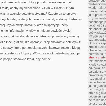
świadomego 
est nam fachowiec, który potrafi o wiele więcej, niż
wartościowan
wtedy trakto
gi takiej osoby są nieocenione. Czym w związku z tym
maksymalnie
 własną agencję detektywistyczną? Często są to sprawy
jako przestr
czy minimali
nych ludzi, o których dawno nic nie słyszeliśmy. Detektyw
podobnego po
cznej używa swoje kontakty oraz dyspozycje, żeby
uważność i 
nie chodzi ju
o niej informacje i w głównej mierze dowieść swojej
doświadczać 
rezygnują z
p spraw, jakimi absorbuje się detektyw posiadający własną
czy zobowiąz
cze inne, groźniejsze operacje. Niejednokrotnie detektyw z
Oczyszczają
zrobić przes
je sprawy, które potrzebują natychmiastowej reakcji. Mogą
obecność. W
inne przestępcze kłopoty. Wówczas obok detektywa pracuje
natrafia na i
strona z art
ona podjąć stosowne kroki, aby pomóc.
rozumienie w
Kiedy człow
odkrywa, że 
bardziej sat
prawdziwą r
rezygnacji z
celów bez w
jasne granic
być natychm
staje się ok
docenienia p
że to nie n
jakości życi