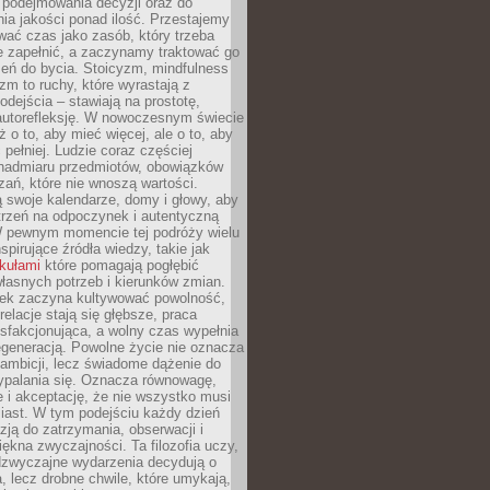
podejmowania decyzji oraz do
ia jakości ponad ilość. Przestajemy
wać czas jako zasób, który trzeba
 zapełnić, a zaczynamy traktować go
zeń do bycia. Stoicyzm, mindfulness
zm to ruchy, które wyrastają z
dejścia – stawiają na prostotę,
autorefleksję. W nowoczesnym świecie
ż o to, aby mieć więcej, ale o to, aby
pełniej. Ludzie coraz częściej
 nadmiaru przedmiotów, obowiązków
ań, które nie wnoszą wartości.
 swoje kalendarze, domy i głowy, aby
trzeń na odpoczynek i autentyczną
 pewnym momencie tej podróży wielu
nspirujące źródła wiedzy, takie jak
ykułami
które pomagają pogłębić
łasnych potrzeb i kierunków zmian.
iek zaczyna kultywować powolność,
relacje stają się głębsze, praca
ysfakcjonująca, a wolny czas wypełnia
egeneracją. Powolne życie nie oznacza
 ambicji, lecz świadome dążenie do
ypalania się. Oznacza równowagę,
e i akceptację, że nie wszystko musi
iast. W tym podejściu każdy dzień
azją do zatrzymania, obserwacji i
iękna zwyczajności. Ta filozofia uczy,
adzwyczajne wydarzenia decydują o
a, lecz drobne chwile, które umykają,