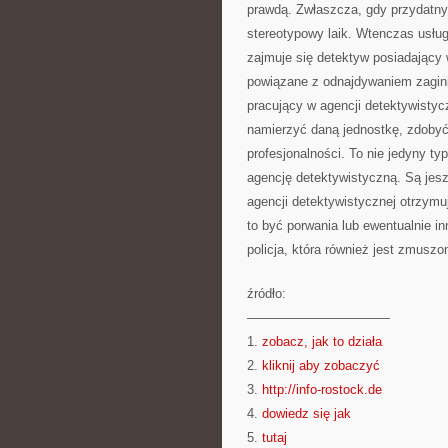
prawdą. Zwłaszcza, gdy przydatny j
stereotypowy laik. Wtenczas usłu
zajmuje się detektyw posiadający
powiązane z odnajdywaniem zaginio
pracujący w agencji detektywisty
namierzyć daną jednostkę, zdobyć 
profesjonalności. To nie jedyny ty
agencję detektywistyczną. Są jesz
agencji detektywistycznej otrzymu
to być porwania lub ewentualnie 
policja, która również jest zmusz
źródło:
———————————
1.
zobacz, jak to działa
2.
kliknij aby zobaczyć
3.
http://info-rostock.de
4.
dowiedz się jak
5.
tutaj