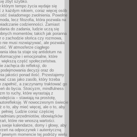
się zbyt szybko.
w którym tempo życia wydaje się
ć z każdym rokiem, coraz więcej osób
tość świadomego zwolnienia. Powolne
moda, lecz filozofia, która pozwala na
wiadczanie codzienności. Zamiast
dania do zadania, ludzie uczą się
robnych momentów, takich jak poranna
r o zachodzie słońca czy rozmowa,
o nie musi rozwiązywać, ale pozwala
kość. W atmosferze ciągłego
nia idea ta staje się antidotum na
formacyjne i emocjonalne, które
z większą część społeczeństwa.
e zachęca do refleksji, do
podejmowania decyzji oraz do
ia jakości ponad ilość. Przestajemy
wać czas jako zasób, który trzeba
 zapełnić, a zaczynamy traktować go
zeń do bycia. Stoicyzm, mindfulness
zm to ruchy, które wyrastają z
dejścia – stawiają na prostotę,
autorefleksję. W nowoczesnym świecie
ż o to, aby mieć więcej, ale o to, aby
pełniej. Ludzie coraz częściej
 nadmiaru przedmiotów, obowiązków
ań, które nie wnoszą wartości.
 swoje kalendarze, domy i głowy, aby
trzeń na odpoczynek i autentyczną
 pewnym momencie tej podróży wielu