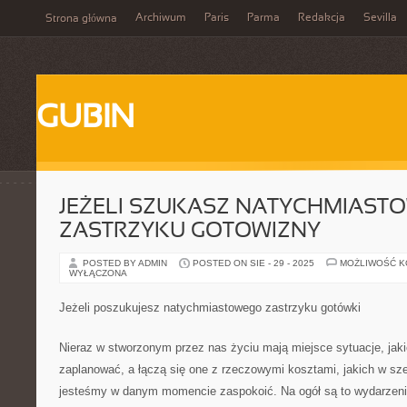
Archiwum
Paris
Parma
Redakcja
Sevilla
Strona główna
GUBIN
JEŻELI SZUKASZ NATYCHMIAST
ZASTRZYKU GOTOWIZNY
POSTED BY ADMIN
POSTED ON SIE - 29 - 2025
MOŻLIWOŚĆ 
WYŁĄCZONA
Jeżeli poszukujesz natychmiastowego zastrzyku gotówki
Nieraz w stworzonym przez nas życiu mają miejsce sytuacje, jaki
zaplanować, a łączą się one z rzeczowymi kosztami, jakich w sz
jesteśmy w danym momencie zaspokoić. Na ogół są to wydarzenia