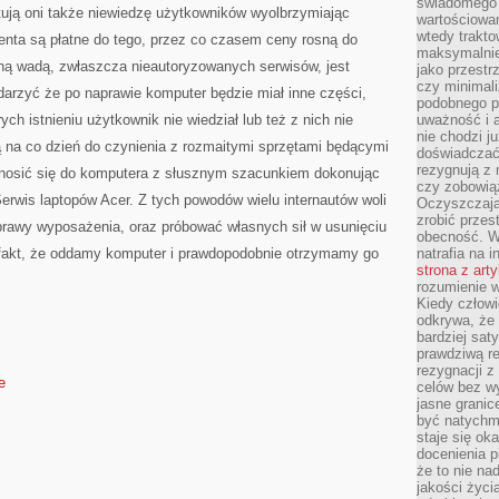
świadomego 
tują oni także niewiedzę użytkowników wyolbrzymiając
wartościowan
wtedy trakto
nta są płatne do tego, przez co czasem ceny rosną do
maksymalnie
ą wadą, zwłaszcza nieautoryzowanych serwisów, jest
jako przestr
czy minimali
darzyć że po naprawie komputer będzie miał inne części,
podobnego po
ych istnieniu użytkownik nie wiedział lub też z nich nie
uważność i 
nie chodzi ju
ą na co dzień do czynienia z rozmaitymi sprzętami będącymi
doświadczać 
rezygnują z
dnosić się do komputera z słusznym szacunkiem dokonując
czy zobowiąz
rwis laptopów Acer. Z tych powodów wielu internautów woli
Oczyszczają
zrobić przes
rawy wyposażenia, oraz próbować własnych sił w usunięciu
obecność. W
y fakt, że oddamy komputer i prawdopodobnie otrzymamy go
natrafia na i
strona z art
rozumienie w
Kiedy człow
odkrywa, że 
bardziej sat
prawdziwą r
rezygnacji z
e
celów bez w
jasne granic
być natychm
staje się ok
docenienia p
że to nie n
jakości życi