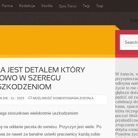
Parma
Redakcja
Sevilla
Tagi
Tagi
Spis Treści
SUB
A JEST DETALEM KTÓRY
W świecie, 
OWO W SZEREGU
przyspiesza
odkrywa war
SZKODZENIOM
życie to nie 
głębsze doś
pędzić od za
KARTA
SIE - 11 - 2025
MOŻLIWOŚĆ KOMENTOWANIA
ZOSTAŁA
GRAFICZNA
celebracji d
JEST
kawa, space
DETALEM
która niczeg
KTÓRY
 ulega stosunkowo wielokrotnie uszkodzeniom
ULEGA
poczuć blis
STOSUNKOWO
przebodźcowa
W
zmęczenie in
SZEREGU
ę na oddanie peceta do serwisu. Przyczyn jest wiele. Po
PRZYPADKÓW
dotyka cora
USZKODZENIOM
ywa że nawet za banalne usterki pracownicy każdą sobie
Powolne życi