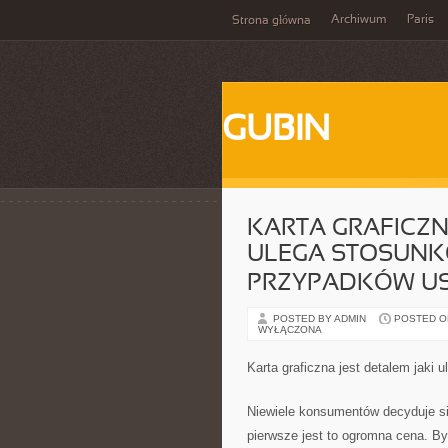
Archiwum
Paris
Strona główna
GUBIN
KARTA GRAFICZN
ULEGA STOSUNK
PRZYPADKÓW U
POSTED BY ADMIN
POSTED ON 
WYŁĄCZONA
Karta graficzna jest detalem jaki
Niewiele konsumentów decyduje si
pierwsze jest to ogromna cena. B