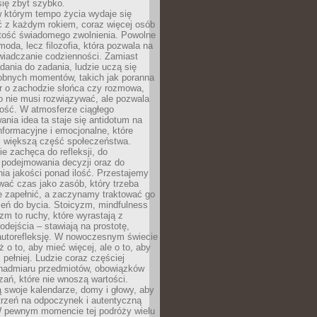
się zbyt szybko.
w którym tempo życia wydaje się
ć z każdym rokiem, coraz więcej osób
tość świadomego zwolnienia. Powolne
moda, lecz filozofia, która pozwala na
wiadczanie codzienności. Zamiast
dania do zadania, ludzie uczą się
robnych momentów, takich jak poranna
r o zachodzie słońca czy rozmowa,
o nie musi rozwiązywać, ale pozwala
kość. W atmosferze ciągłego
nia idea ta staje się antidotum na
formacyjne i emocjonalne, które
z większą część społeczeństwa.
e zachęca do refleksji, do
podejmowania decyzji oraz do
ia jakości ponad ilość. Przestajemy
wać czas jako zasób, który trzeba
 zapełnić, a zaczynamy traktować go
zeń do bycia. Stoicyzm, mindfulness
zm to ruchy, które wyrastają z
dejścia – stawiają na prostotę,
autorefleksję. W nowoczesnym świecie
ż o to, aby mieć więcej, ale o to, aby
pełniej. Ludzie coraz częściej
 nadmiaru przedmiotów, obowiązków
ań, które nie wnoszą wartości.
 swoje kalendarze, domy i głowy, aby
trzeń na odpoczynek i autentyczną
 pewnym momencie tej podróży wielu