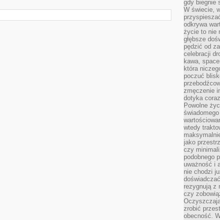
gdy biegnie 
W świecie, 
I
przyspiesza
odkrywa war
życie to nie 
głębsze doś
pędzić od za
celebracji d
kawa, space
która niczeg
poczuć blis
przebodźcowa
zmęczenie in
dotyka cora
Powolne życi
świadomego 
wartościowan
wtedy trakto
maksymalnie
jako przestr
czy minimali
podobnego po
uważność i 
nie chodzi ju
doświadczać 
rezygnują z
czy zobowiąz
Oczyszczają
zrobić przes
obecność. W