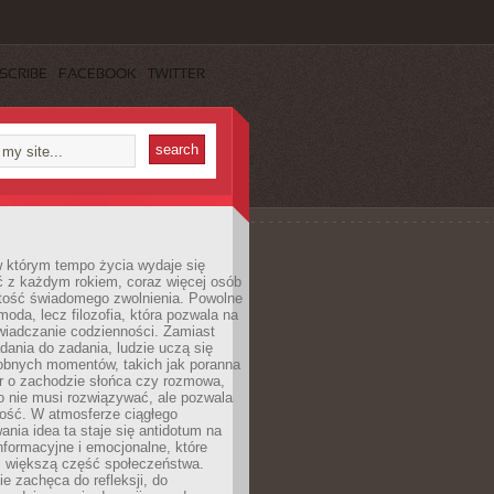
SCRIBE
FACEBOOK
TWITTER
w którym tempo życia wydaje się
ć z każdym rokiem, coraz więcej osób
tość świadomego zwolnienia. Powolne
moda, lecz filozofia, która pozwala na
wiadczanie codzienności. Zamiast
dania do zadania, ludzie uczą się
robnych momentów, takich jak poranna
r o zachodzie słońca czy rozmowa,
o nie musi rozwiązywać, ale pozwala
kość. W atmosferze ciągłego
nia idea ta staje się antidotum na
formacyjne i emocjonalne, które
z większą część społeczeństwa.
e zachęca do refleksji, do