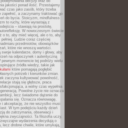
podejmowania decyzji oraz do
ia jakości ponad ilość. Przestajemy
wać czas jako zasób, który trzeba
 zapełnić, a zaczynamy traktować go
zeń do bycia. Stoicyzm, mindfulness
zm to ruchy, które wyrastają z
dejścia – stawiają na prostotę,
autorefleksję. W nowoczesnym świecie
ż o to, aby mieć więcej, ale o to, aby
pełniej. Ludzie coraz częściej
 nadmiaru przedmiotów, obowiązków
ań, które nie wnoszą wartości.
 swoje kalendarze, domy i głowy, aby
trzeń na odpoczynek i autentyczną
 pewnym momencie tej podróży wielu
nspirujące źródła wiedzy, takie jak
ykułami
które pomagają pogłębić
łasnych potrzeb i kierunków zmian.
iek zaczyna kultywować powolność,
relacje stają się głębsze, praca
ysfakcjonująca, a wolny czas wypełnia
egeneracją. Powolne życie nie oznacza
 ambicji, lecz świadome dążenie do
ypalania się. Oznacza równowagę,
e i akceptację, że nie wszystko musi
iast. W tym podejściu każdy dzień
azją do zatrzymania, obserwacji i
iękna zwyczajności. Ta filozofia uczy,
adzwyczajne wydarzenia decydują o
a, lecz drobne chwile, które umykają,