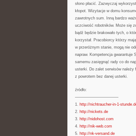
słono płacić. Zazwyczaj wykorzys
kłopot. Wizytacje w domu konsume
zawrotnych sum. Inną bardzo ważn
uczciwość robotników. Może się z
bądź będzie brakowało tych, o któr
korzystał. Pracobiorcy którzy maj
w przeróżnym stanie, mogą nie o
napraw. Kompetencja gwarantuje Se
samemu zasięgnąć rady co do nap
usterki. Do zalet serwisów należ
z powrotem bez danej usterki.
źródło:
———————————
1.
http://nichtraucher-in-1-stunde.d
2.
http://nickets.de
3.
http://nidohost.com
4.
http://nik-web.com
5.
http://nk-versand.de