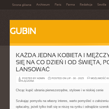
Archiwum
Paris
Parma
Redakcja
Sevilla
Strona główna
GUBIN
KAŻDA JEDNA KOBIETA I MĘŻCZ
SIĘ NA CO DZIEŃ I OD ŚWIĘTA, 
LANSOWAĆ
POSTED BY ADMIN
POSTED ON LIP - 30 - 2025
MOŻLIWOŚĆ 
WYŁĄCZONA
Chcąc kupić ubrania pierwszorzędne, stylowe i w niskiej cenie
Szukając pomysłu na własny interes, warto pomyśleć o założeniu
opłacalny, jeżeli tylko trafi się w niszę na rynku i odnajdzie szer