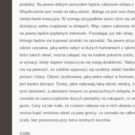
produkty. Na pewno dobrym pomysłem będzie założenie sklepu z
Współcześnie jest moda na taką odzież, dlatego że jest ona char
niesłychanie kreacyjna. W szeregu przypadków sporo różni się od 
dzisiejszy wolno znajdować w sklepach. Więc zatem założenie s
na pewno będzie popłatnym interesem. Posiadając już taki sklep, 
którego będzie się kupować produkt na sprzedaż. Na pewno przyc
odzież używana, jaką wolno nabyć w dużych hurtowniach z takimi
ilości takich ubrań, można załapać się na totalnie pokaźne zniżki
w sytuacji, kiedy dopiero rozpoczyna się swoją działalność. Nab
ma się pewność, że solidnie wyposaży się osobisty obiekt handlo
postaci i klasy. Odzież użytkowana, jaką wolno nabyć w hurtowni,
jest bardzo bieżące. Osoby, jakie nabywają taką odzież wiedzą, ż
tymi ubraniami, a ubraniami nowymi ze powszechnych sklepów. A
zezwala na zaoszczędzenie dużych pieniędzy na zakupach, co w
gustu. Ceny są tak małe, że czasem nabywa się w nich ubrania z
można kupić mnóstwo ubrań za parę groszy, co zezwala na całkow
szafy, bez ponoszenia przy temu istotnych kosztów.
źródło: