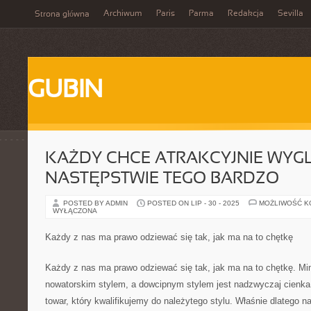
Archiwum
Paris
Parma
Redakcja
Sevilla
Strona główna
GUBIN
KAŻDY CHCE ATRAKCYJNIE WYG
NASTĘPSTWIE TEGO BARDZO
POSTED BY ADMIN
POSTED ON LIP - 30 - 2025
MOŻLIWOŚĆ 
WYŁĄCZONA
Każdy z nas ma prawo odziewać się tak, jak ma na to chętkę
Każdy z nas ma prawo odziewać się tak, jak ma na to chętkę. Mi
nowatorskim stylem, a dowcipnym stylem jest nadzwyczaj cienka.
towar, który kwalifikujemy do należytego stylu. Właśnie dlatego n