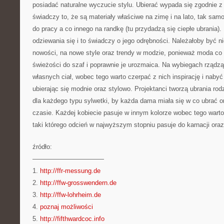
posiadać naturalne wyczucie stylu. Ubierać wypada się zgodnie z 
świadczy to, że są materiały właściwe na zimę i na lato, tak samo
do pracy a co innego na randkę (tu przydadzą się ciepłe ubrania)
odziewania się i to świadczy o jego odrębności. Należałoby być n
nowości, na nowe style oraz trendy w modzie, ponieważ moda co
świeżości do szaf i poprawnie je urozmaica. Na wybiegach rządz
własnych ciał, wobec tego warto czerpać z nich inspirację i nabyć
ubierając się modnie oraz stylowo. Projektanci tworzą ubrania rod
dla każdego typu sylwetki, by każda dama miała się w co ubrać o
czasie. Każdej kobiecie pasuje w innym kolorze wobec tego warto
taki którego odcień w najwyższym stopniu pasuje do karnacji ora
źródło:
———————————
1.
http://ffr-messung.de
2.
http://ffw-grosswendern.de
3.
http://ffw-lohrheim.de
4.
poznaj możliwości
5.
http://fifthwardcoc.info