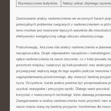
Rozmieszczenie budynków
Należy unikać zbytniego zacieni
Zastosowanie analizy‍ nasłonecznienia we wczesnych fazach proje
potencjalnych ⁢problemów⁣ związanych z nasłonecznieniem w późn
temu możliwe jest stworzenie lepszych warunków dla mieszkańcó
efektywności energetycznej całego obszaru urbanistycznego.
Podsumowując, kluczowa rola analizy nasłonecznienia⁤ w planowan
niezaprzeczalna. Dzięki odpowiednim narzędziom i metodologiom
wpływ‌ nasłonecznienia⁢ na nasze otoczenie, co ‌z kolei pozwala n
przestrzeń miejską i zwiększyć jej funkcjonalność oraz atrakcyjn
‌przywiązywać większą wagę do tego aspektu podczas tworzenia
zagospodarowania przestrzennego, aby stworzyć bardziej przyjazne
życia. Oczywiście, każda analiza powinna być przeprowadzana prz
uzyskać wiarygodne i precyzyjne wyniki. Dlatego warto poszukać ws
korzystać z nowoczesnych​ technologii, które ułatwiają przeprowa
Zaangażowanie w analizę nasłonecznienia może przynieść nam wie
nasze miasta staną się bardziej przyjazne ‌i komfortowe‌ dla⁤ mies