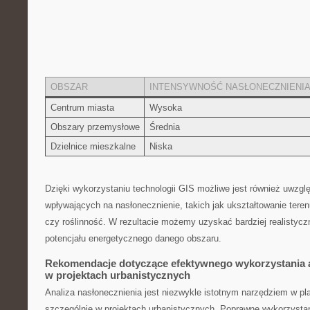
OBSZAR
INTENSYWNOŚĆ NASŁONECZNIENI
Centrum miasta
Wysoka
Obszary przemysłowe
Średnia
Dzielnice mieszkalne
Niska
Dzięki wykorzystaniu technologii GIS możliwe​ jest również uwzg
wpływających na nasłonecznienie, takich jak ukształtowanie ter
czy roślinność. W rezultacie możemy uzyskać bardziej realistyczne
potencjału ⁤energetycznego danego obszaru.
Rekomendacje dotyczące efektywnego wykorzystania a
w projektach urbanistycznych
Analiza nasłonecznienia jest niezwykle istotnym narzędziem w ‍p
⁢szczególnie w projektach⁣ urbanistycznych. Poprawne wykorzysta