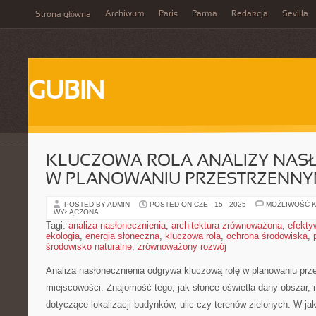
Archiwum
Paris
Parma
Redakcja
Sevilla
Strona główna
GUBIN
KLUCZOWA ROLA ANALIZY NAS
W PLANOWANIU PRZESTRZENN
POSTED BY ADMIN
POSTED ON CZE - 15 - 2025
MOŻLIWOŚĆ 
WYŁĄCZONA
Tagi:
analiza nasłonecznienia
,
architektura zrównoważona
,
efekty
ekologia
,
energia słoneczna
,
kluczowa rola
,
ochrona środowiska
,
środowisko naturalne
,
zrównoważony rozwój
Analiza nasłonecznienia odgrywa kluczową rolę ⁢w planowaniu prz
miejscowości. Znajomość‌ tego, jak słońce oświetla dany obszar
dotyczące lokalizacji budynków, ulic ​czy ⁤terenów zielonych. W ⁤ja