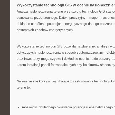
Wykorzystanie ​technologii GIS w ocenie nasłonecznien
Analiza nasłonecznienia terenu‌ przy ⁤użyciu technologii‍ GIS⁢ stan
planowania przestrzennego. Dzięki precyzyjnym mapom​ nasłonecz
dokładne określenie potencjału energetycznego danego obszaru 
‌dostępnych⁤ zasobów energetycznych.
Wykorzystanie technologii GIS pozwala⁢ na zbieranie, ⁢analizę ​i wi
dotyczących ⁢nasłonecznienia w⁣ sposób zautomatyzowany i efekty
oraz inwestorzy mogą szybko i dokładnie ocenić, jakie obszary są 
kątem instalacji paneli fotowoltaicznych czy kolektorów słoneczn
Najważniejsze korzyści ⁣wynikające ⁤z zastosowania technologii ‍
⁢terenu to:
możliwość dokładnego określenia potencjału energetycznego 