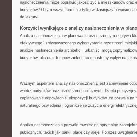
nasłonecznienia ​może poprawić jakość życia mieszkańców oraz 
budynków? O tym wszystkim i nie ⁣tylko⁢ w dzisiejszym wpisie‍ na
do lektury!
Korzyści wynikające z analizy nasłonecznienia w pla
Analiza nasłonecznienia w planowaniu przestrzennym odgrywa klu
efektywnego i zrównoważonego wykorzystania‍ przestrzeni miejskic
analizie nasłonecznienia ​architekci i urbaniści mogą zoptymalizo
budynków, ulic oraz terenów zieleni, co ma istotny wpływ na jak
Ważnym aspektem analizy nasłonecznienia jest zapewnienie ⁢odpo
wnętrz⁤ budynków oraz przestrzeni publicznych. Dzięki precyzyjn
zaplanowanie odpowiedniej ekspozycji budynków, co pozwala na 
naturalnego oświetlenia i ograniczenie zużycia‍ energii elektrycznej
Analiza nasłonecznienia pozwala również na optymalne zaprojekto
publicznych, takich⁤ jak parki, place czy aleje. Poprzez uwzględn