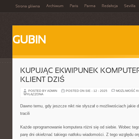
Archiwum
Paris
Parma
Redakcja
Sevilla
Strona główna
GUBIN
KUPUJĄC EKWIPUNEK KOMPUTE
KLIENT DZIŚ
POSTED BY ADMIN
POSTED ON SIE - 12 - 2025
MOŻLIWOŚĆ 
WYŁĄCZONA
Dawno temu, gdy jeszcze nikt nie słyszał o możliwościach jakie d
tracili
Każde oprogramowanie komputera różni się od siebie. Wobec tego
parę dni okiełznać takiego natłoku wiadomości. Z tego względu 