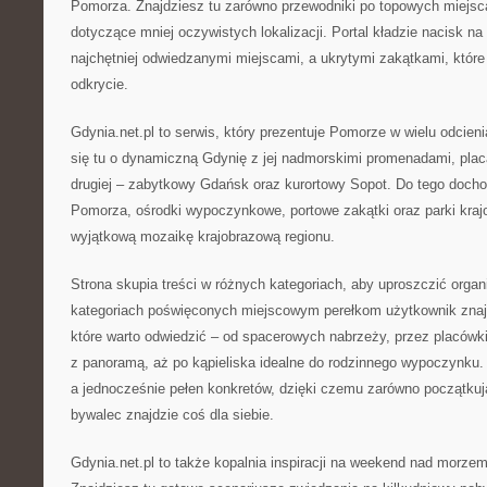
Pomorza. Znajdziesz tu zarówno przewodniki po topowych miejsc
dotyczące mniej oczywistych lokalizacji. Portal kładzie nacisk n
najchętniej odwiedzanymi miejscami, a ukrytymi zakątkami, które
odkrycie.
Gdynia.net.pl to serwis, który prezentuje Pomorze w wielu odcieni
się tu o dynamiczną Gdynię z jej nadmorskimi promenadami, plac
drugiej – zabytkowy Gdańsk oraz kurortowy Sopot. Do tego docho
Pomorza, ośrodki wypoczynkowe, portowe zakątki oraz parki kraj
wyjątkową mozaikę krajobrazową regionu.
Strona skupia treści w różnych kategoriach, aby uproszczić orga
kategoriach poświęconych miejscowym perełkom użytkownik znajd
które warto odwiedzić – od spacerowych nabrzeży, przez placówki
z panoramą, aż po kąpieliska idealne do rodzinnego wypoczynku. 
a jednocześnie pełen konkretów, dzięki czemu zarówno początkują
bywalec znajdzie coś dla siebie.
Gdynia.net.pl to także kopalnia inspiracji na weekend nad morze