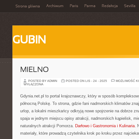
Archiwum
Paris
Parma
Redakcja
Sevilla
Strona główna
GUBIN
MIELNO
POSTED BY ADMIN
POSTED ON LIS - 24 - 2025
MOŻLIWOŚĆ 
WYŁĄCZONA
Gdynia.net.pl to portal krajoznawczy, który w sposób kompleksow
północną Polskę. To strona, gdzie fani nadmorskich klimatów zna
urlop, a lokalni mieszkańcy odkryją nowe spojrzenie na dobrze zn
spaja w jednym miejscu opisy atrakcji, nadmorskich kąpielisk, mi
naturalnych atrakcji Pomorza.
Darłowo i Gastronomia i Kulinaria
. 
materiały, które prowadzą czytelnika krok po kroku przez najcieka