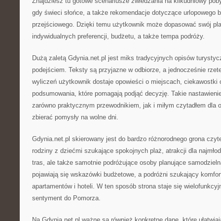
Znajdziesz tu gotowe scenariusze zwiedzania na kilkudniowy poby
gdy świeci słońce, a także rekomendacje dotyczące urlopowego 
przejściowego. Dzięki temu użytkownik może dopasować swój pl
indywidualnych preferencji, budżetu, a także tempa podróży.
Dużą zaletą Gdynia.net.pl jest miks tradycyjnych opisów turyst
podejściem. Teksty są przyjazne w odbiorze, a jednocześnie rzet
wyliczeń użytkownik dostaje opowieści o miejscach, ciekawostki 
podsumowania, które pomagają podjąć decyzję. Takie nastawienie 
zarówno praktycznym przewodnikiem, jak i miłym czytadłem dla os
zbierać pomysły na wolne dni.
Gdynia.net.pl skierowany jest do bardzo różnorodnego grona czyte
rodziny z dziećmi szukające spokojnych plaż, atrakcji dla najm
tras, ale także samotnie podróżujące osoby planujące samodziel
pojawiają się wskazówki budżetowe, a podróżni szukający komfor
apartamentów i hoteli. W ten sposób strona staje się wielofunkcyj
sentyment do Pomorza.
Na Gdynia.net.pl ważne są również konkretne dane, które ułatwia