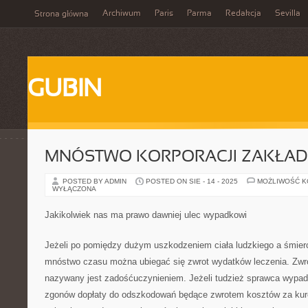
Archiwum
Paris
Parma
Redakcja
Sevilla
Strona główna
GUBIN
MNÓSTWO KORPORACJI ZAKŁAD
POSTED BY ADMIN
POSTED ON SIE - 14 - 2025
MOŻLIWOŚĆ 
WYŁĄCZONA
Jakikolwiek nas ma prawo dawniej ulec wypadkowi
Jeżeli po pomiędzy dużym uszkodzeniem ciała ludzkiego a śmierci
mnóstwo czasu można ubiegać się zwrot wydatków leczenia. Zwr
nazywany jest zadośćuczynieniem. Jeżeli tudzież sprawca wypadk
zgonów dopłaty do odszkodowań będące zwrotem kosztów za kuro