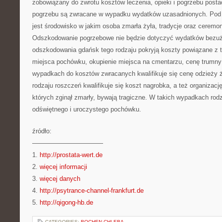
zobowiązany do zwrotu kosztów leczenia, opieki i pogrzebu posta
pogrzebu są zwracane w wypadku wydatków uzasadnionych. Pod
jest środowisko w jakim osoba zmarła żyła, tradycje oraz ceremon
Odszkodowanie pogrzebowe nie będzie dotyczyć wydatków bezuż
odszkodowania gdańsk tego rodzaju pokryją koszty powiązane z 
miejsca pochówku, okupienie miejsca na cmentarzu, cenę trumny
wypadkach do kosztów zwracanych kwalifikuje się cenę odzieży ż
rodzaju roszczeń kwalifikuje się koszt nagrobka, a też organizacj
których zginął zmarły, bywają tragiczne. W takich wypadkach rodz
odświętnego i uroczystego pochówku.
źródło:
———————————
1.
http://prostata-wert.de
2.
więcej informacji
3.
więcej danych
4.
http://psytrance-channel-frankfurt.de
5.
http://qigong-hb.de
CATEGORIES:
BOCHEN-CHLEBA