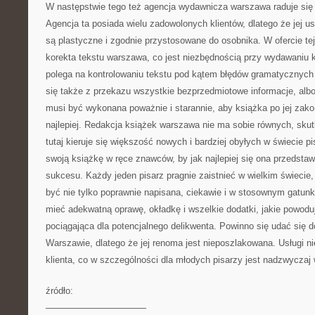
W następstwie tego też agencja wydawnicza warszawa raduje się 
Agencja ta posiada wielu zadowolonych klientów, dlatego że jej u
są plastyczne i zgodnie przystosowane do osobnika. W ofercie tej
korekta tekstu warszawa, co jest niezbędnością przy wydawaniu k
polega na kontrolowaniu tekstu pod kątem błędów gramatycznych
się także z przekazu wszystkie bezprzedmiotowe informacje, albo
musi być wykonana poważnie i starannie, aby książka po jej zako
najlepiej. Redakcja książek warszawa nie ma sobie równych, skut
tutaj kieruje się większość nowych i bardziej obyłych w świecie p
swoją książkę w ręce znawców, by jak najlepiej się ona przedstawi
sukcesu. Każdy jeden pisarz pragnie zaistnieć w wielkim świecie,
być nie tylko poprawnie napisana, ciekawie i w stosownym gatun
mieć adekwatną oprawę, okładkę i wszelkie dodatki, jakie powoduj
pociągająca dla potencjalnego delikwenta. Powinno się udać się d
Warszawie, dlatego że jej renoma jest nieposzlakowana. Usługi n
klienta, co w szczególności dla młodych pisarzy jest nadzwyczaj
źródło:
———————————