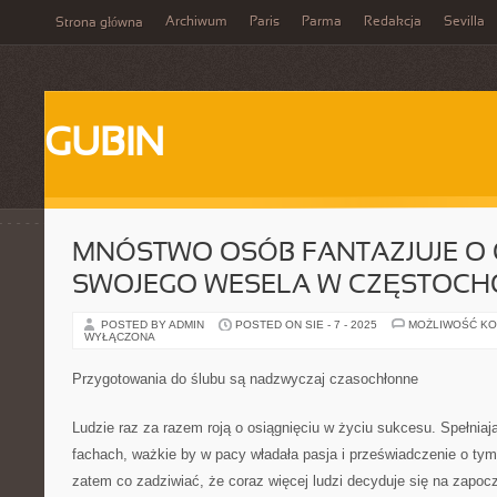
Archiwum
Paris
Parma
Redakcja
Sevilla
Strona główna
GUBIN
MNÓSTWO OSÓB FANTAZJUJE O 
SWOJEGO WESELA W CZĘSTOCH
POSTED BY ADMIN
POSTED ON SIE - 7 - 2025
MOŻLIWOŚĆ K
WYŁĄCZONA
Przygotowania do ślubu są nadzwyczaj czasochłonne
Ludzie raz za razem roją o osiągnięciu w życiu sukcesu. Spełniaj
fachach, ważkie by w pacy władała pasja i przeświadczenie o tym 
zatem co zadziwiać, że coraz więcej ludzi decyduje się na zapocz