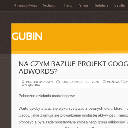
Archiwum
Paris
Parma
Redakcja
Sevilla
Strona główna
GUBIN
NA CZYM BAZUJE PROJEKT GOOG
ADWORDS?
POSTED BY ADMIN
POSTED ON SIE - 10 - 2025
MOŻLIWOŚĆ 
WYŁĄCZONA
Poboczne działania marketingowe
Warto byłoby starać się wykorzystywać z pewnych ofert, które m
Osoby, jakie zajmują się prowadzenie osobistej aktywności, musz
propozycja była zademonstrowana kolosalnego gronu odbiorców. 