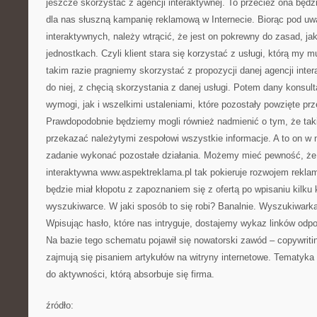
jeszcze skorzystać z agencji interaktywnej. To przecież ona będz
dla nas słuszną kampanię reklamową w Internecie. Biorąc pod uwa
interaktywnych, należy wtrącić, że jest on pokrewny do zasad, ja
jednostkach. Czyli klient stara się korzystać z usługi, którą my
takim razie pragniemy skorzystać z propozycji danej agencji inte
do niej, z chęcią skorzystania z danej usługi. Potem dany konsult
wymogi, jak i wszelkimi ustaleniami, które pozostały powzięte pr
Prawdopodobnie będziemy mogli również nadmienić o tym, że tak
przekazać należytymi zespołowi wszystkie informacje. A to on w 
zadanie wykonać pozostałe działania. Możemy mieć pewność, że
interaktywna www.aspektreklama.pl tak pokieruje rozwojem reklamy
będzie miał kłopotu z zapoznaniem się z ofertą po wpisaniu kilk
wyszukiwarce. W jaki sposób to się robi? Banalnie. Wyszukiwarka
Wpisując hasło, które nas intryguje, dostajemy wykaz linków od
Na bazie tego schematu pojawił się nowatorski zawód – copywrit
zajmują się pisaniem artykułów na witryny internetowe. Tematyka 
do aktywności, którą absorbuje się firma.
źródło: