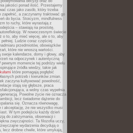
podejmowania decyzji oraz do
ia jakości ponad ilość. Przestajemy
wać czas jako zasób, który trzeba
 zapełnić, a zaczynamy traktować go
zeń do bycia. Stoicyzm, mindfulness
zm to ruchy, które wyrastają z
dejścia – stawiają na prostotę,
autorefleksję. W nowoczesnym świecie
ż o to, aby mieć więcej, ale o to, aby
pełniej. Ludzie coraz częściej
 nadmiaru przedmiotów, obowiązków
ań, które nie wnoszą wartości.
 swoje kalendarze, domy i głowy, aby
trzeń na odpoczynek i autentyczną
 pewnym momencie tej podróży wielu
nspirujące źródła wiedzy, takie jak
ykułami
które pomagają pogłębić
łasnych potrzeb i kierunków zmian.
iek zaczyna kultywować powolność,
relacje stają się głębsze, praca
ysfakcjonująca, a wolny czas wypełnia
egeneracją. Powolne życie nie oznacza
 ambicji, lecz świadome dążenie do
ypalania się. Oznacza równowagę,
e i akceptację, że nie wszystko musi
iast. W tym podejściu każdy dzień
azją do zatrzymania, obserwacji i
iękna zwyczajności. Ta filozofia uczy,
adzwyczajne wydarzenia decydują o
a, lecz drobne chwile, które umykają,