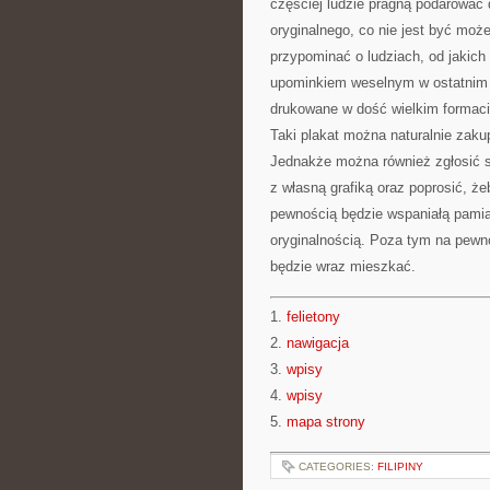
częściej ludzie pragną podarować
oryginalnego, co nie jest być moż
przypominać o ludziach, od jakich
upominkiem weselnym w ostatnim cz
drukowane w dość wielkim formaci
Taki plakat można naturalnie zakup
Jednakże można również zgłosić si
z własną grafiką oraz poprosić, że
pewnością będzie wspaniałą pamiąt
oryginalnością. Poza tym na pewno
będzie wraz mieszkać.
1.
felietony
2.
nawigacja
3.
wpisy
4.
wpisy
5.
mapa strony
CATEGORIES:
FILIPINY