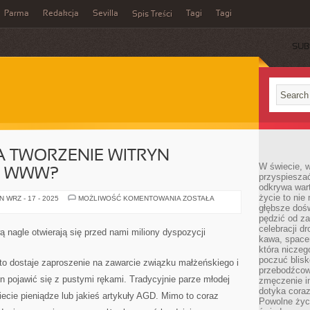
Parma
Redakcja
Sevilla
Tagi
Tagi
Spis Treści
SUB
A TWORZENIE WITRYN
W świecie, 
H WWW?
przyspiesza
odkrywa war
życie to nie 
NA
 WRZ - 17 - 2025
MOŻLIWOŚĆ KOMENTOWANIA
ZOSTAŁA
CZYM
głębsze doś
POLEGA
pędzić od za
TWORZENIE
celebracji d
WITRYN
ą nagle otwierają się przed nami miliony dyspozycji
INTERNETOWYCH
kawa, space
WWW?
która niczeg
poczuć blis
kto dostaje zaproszenie na zawarcie związku małżeńskiego i
przebodźcowa
en pojawić się z pustymi rękami. Tradycyjnie parze młodej
zmęczenie in
dotyka cora
iecie pieniądze lub jakieś artykuły AGD. Mimo to coraz
Powolne życi