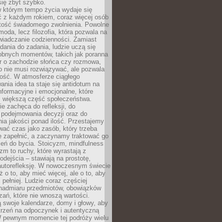
się zbyt szybko.
w którym tempo życia wydaje się
ć z każdym rokiem, coraz więcej osób
tość świadomego zwolnienia. Powolne
moda, lecz filozofia, która pozwala na
wiadczanie codzienności. Zamiast
dania do zadania, ludzie uczą się
robnych momentów, takich jak poranna
r o zachodzie słońca czy rozmowa,
o nie musi rozwiązywać, ale pozwala
kość. W atmosferze ciągłego
nia idea ta staje się antidotum na
formacyjne i emocjonalne, które
z większą część społeczeństwa.
e zachęca do refleksji, do
podejmowania decyzji oraz do
ia jakości ponad ilość. Przestajemy
wać czas jako zasób, który trzeba
 zapełnić, a zaczynamy traktować go
zeń do bycia. Stoicyzm, mindfulness
zm to ruchy, które wyrastają z
dejścia – stawiają na prostotę,
autorefleksję. W nowoczesnym świecie
ż o to, aby mieć więcej, ale o to, aby
pełniej. Ludzie coraz częściej
 nadmiaru przedmiotów, obowiązków
ań, które nie wnoszą wartości.
 swoje kalendarze, domy i głowy, aby
trzeń na odpoczynek i autentyczną
 pewnym momencie tej podróży wielu