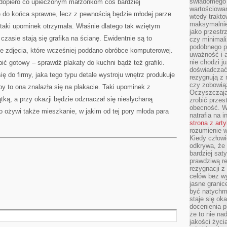
świadomego 
 dopiero co upieczonym małżonkom coś bardziej
wartościowan
e do końca sprawne, lecz z pewnością będzie młodej parze
wtedy trakto
maksymalnie
 taki upominek otrzymała. Właśnie dlatego tak wziętym
jako przestr
asie stają się grafika na ścianę. Ewidentnie są to
czy minimali
podobnego po
e zdjęcia, które wcześniej poddano obróbce komputerowej.
uważność i 
nie chodzi ju
ić gotowy – sprawdź plakaty do kuchni bądź też grafiki.
doświadczać 
ę do firmy, jaka tego typu detale wystroju wnętrz produkuje
rezygnują z
czy zobowiąz
by to ona znalazła się na plakacie. Taki upominek z
Oczyszczają
ką, a przy okazji będzie odznaczał się niesłychaną
zrobić przes
obecność. W
 ożywi także mieszkanie, w jakim od tej pory młoda para
natrafia na i
strona z art
rozumienie w
Kiedy człow
odkrywa, że 
bardziej sat
prawdziwą r
rezygnacji z
celów bez w
jasne granic
być natychm
staje się ok
docenienia p
że to nie n
jakości życi