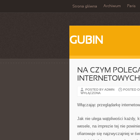
Archiwum
Paris
Strona główna
GUBIN
NA CZYM POLEG
INTERNETOWYC
POSTED BY ADMIN
POSTED ON
WYŁĄCZONA
Włączając przeglądarkę internetow
Jak nie ulega wątpliwości każdy, 
wesele, na imprezie tej nie powini
ofiarowuje się najzwyczajniej w św