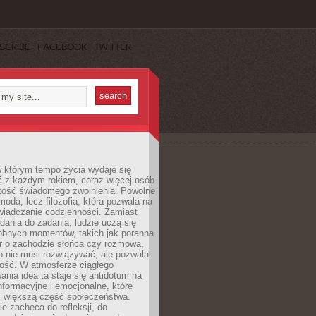
SCRIBE
FACEBOOK
TWITTER
w którym tempo życia wydaje się
ć z każdym rokiem, coraz więcej osób
tość świadomego zwolnienia. Powolne
moda, lecz filozofia, która pozwala na
wiadczanie codzienności. Zamiast
dania do zadania, ludzie uczą się
robnych momentów, takich jak poranna
r o zachodzie słońca czy rozmowa,
o nie musi rozwiązywać, ale pozwala
kość. W atmosferze ciągłego
nia idea ta staje się antidotum na
formacyjne i emocjonalne, które
z większą część społeczeństwa.
e zachęca do refleksji, do