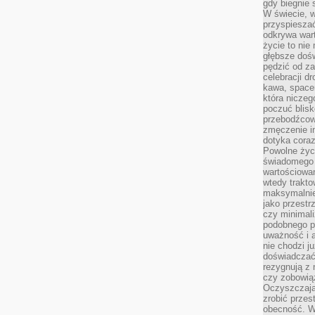
gdy biegnie 
W świecie, 
przyspiesza
odkrywa war
życie to nie 
głębsze doś
pędzić od za
celebracji d
kawa, space
która niczeg
poczuć blis
przebodźcowa
zmęczenie in
dotyka cora
Powolne życi
świadomego 
wartościowan
wtedy trakto
maksymalnie
jako przestr
czy minimali
podobnego po
uważność i 
nie chodzi ju
doświadczać 
rezygnują z
czy zobowiąz
Oczyszczają
zrobić przes
obecność. W