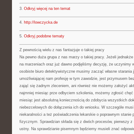
3.
Odkryj więcej na ten temat
4.
http://lowczycka.de
5.
Odkryj podobne tematy
Z pewnością wielu z nas fantazjuje o takiej pracy
Na pewno duża grupa z nas marzy o takiej pracy. Jeżeli jednakż
na marzeniach oraz już dawno podjęliśmy decyzję, że uczynimy
osobiste biuro detektywistyczne musimy zacząć własne starania ju
umożliwiającej nam profesję w tym zawodzie, jest przymusem bez
zająć się żadnym zleceniem, ani również nie możemy założyć akt
najmniej miesiąc prze odbyciem szkolenia, możemy zgłosić chęć
miesiąc jest absolutną koniecznością do zdobycia wszystkich d
niebezcelowych do dołączenia ich do wniosku. W szczególe musi
niekaralności a też poświadczenia lekarskie o poprawnym stanie
fizycznym. Sprawdzian składa się z dwóch procesów, pierwszy z n
ustny. Na sprawdzianie pisemnym będziemy musieli znać odpowied