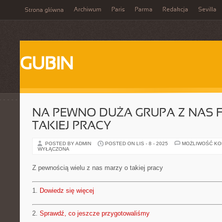
Archiwum
Paris
Parma
Redakcja
Sevilla
Strona główna
GUBIN
NA PEWNO DUŻA GRUPA Z NAS F
TAKIEJ PRACY
POSTED BY ADMIN
POSTED ON LIS - 8 - 2025
MOŻLIWOŚĆ K
WYŁĄCZONA
Z pewnością wielu z nas marzy o takiej pracy
1.
Dowiedz się więcej
2.
Sprawdź, co jeszcze przygotowaliśmy