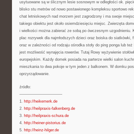
usytuowane są w ślicznym lesie sosnowym w odległości ok. pięci
blisko stu metrów od nowo postawionego kompleksu sportowo rek
chat letniskowych nad morzem jest zagrodzony i ma swoje miejs
takiego obiektu jest około osiemdziesięciu miejsc. Zwierzęta do
i wielkości można zabierać ze sobą po ówczesnym uzgodnieniu. 
plac rozrywek dla najmłodszych dzieci oraz boiska do siatkówki, 
oraz w zależności od rodzaju ośrodka stoły do ping ponga lub też
jest możliwość wynajęcia rowerów. Tutaj Rowy wyżywienie stołów
europejskim. Każdy domek posiada na parterze wielki salon kuchni
mieszkania to dwa pokoje w tym jeden z balkonem. W domku pos
oprzyrządowanie.
źródło:
———————————
1.
http://heikemerk.de
2.
http://heilpraxis-falkenberg.de
3.
http://heilpraxis-schura.de
4.
http://heiner-pistorius.de
5.
http://heinz-hilger.de