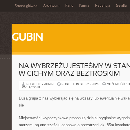
Archiwum
Paris
Parma
Redakcja
Sevilla
Strona główna
GUBIN
NA WYBRZEŻU JESTEŚMY W STA
W CICHYM ORAZ BEZTROSKIM
POSTED BY ADMIN
POSTED ON SIE - 2 - 2025
MOŻLIWOŚĆ K
WYŁĄCZONA
Duża grupa z nas wybierając się na wczasy lub ewentualnie wak
się
Miejscowości wypoczynkowe proponują dzisiaj oryginalne wygodn
morzem, są one sześciu osobowe o przestrzeni ok. 85m kwadrat