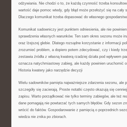
odżywiania. Nie chodzi o to, że każdą czynność trzeba konsulto
wartość daje pomoc wtedy, gdy błąd może przełożyć się na cały 
Dlaczego komunikat trzeba dopasować do własnego gospodarstw
Komunikat sadowniczy jest punktem odniesienia, ale nie powinie
sprawdzenia własnych warunków. Ten sam okres sezonu może ina
oraz lżejszej glebie. Dlatego rozsądne korzystanie z informacji po
zrozumieć problem, a dopiero potem zdecydować, czy i kiedy trze
zestawia źródła z własną kwaterą rzadziej działa pod wpływem pan
oznacza natychmiastowy zabieg, ale każdy powinien uruchomić o
Historia kwatery jako narzędzie decyzji
Wielu sadowników pamięta najważniejsze zdarzenia sezonu, ale p
szczegóły się zacierają. Proste notatki często okazują się cenniej
zapisu. Warto porządkować nie tylko terminy zabiegów, ale też re
dane pomagają nie powtarzać tych samych błędów. Gdy sezon z
wrócić do faktów. Gospodarowanie z pamięcią o poprzednich sezo
wiedza nie znika po zbiorach.