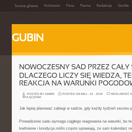
Archiwum
Paris
Parma
Redakcja
Sevilla
Strona główna
GUBIN
NOWOCZESNY SAD PRZEZ CAŁY 
DLACZEGO LICZY SIĘ WIEDZA, TE
REAKCJA NA WARUNKI POGODO
POSTED BY ADMIN
POSTED ON MAJ - 16 - 2026
MOŻLIWOŚĆ 
WYŁĄCZONA
Jak lepiej planować zabiegi w sadzie, gdy każdy tydzień sezonu 
Prowadzenie sadu wymaga ciągłego reagowania na warunki, bo te
kwitnienie i kondycja roślin często sprawiają, że sam kalendarz 