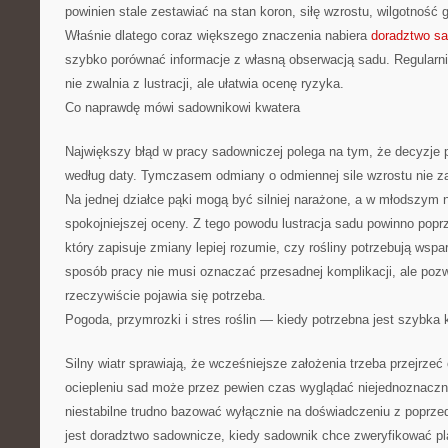
powinien stale zestawiać na stan koron, siłę wzrostu, wilgotność 
Właśnie dlatego coraz większego znaczenia nabiera
doradztwo s
szybko porównać informacje z własną obserwacją sadu. Regularn
nie zwalnia z lustracji, ale ułatwia ocenę ryzyka.
Co naprawdę mówi sadownikowi kwatera
Największy błąd w pracy sadowniczej polega na tym, że decyzje 
według daty. Tymczasem odmiany o odmiennej sile wzrostu nie za
Na jednej działce pąki mogą być silniej narażone, a w młodszym
spokojniejszej oceny. Z tego powodu lustracja sadu powinno popr
który zapisuje zmiany lepiej rozumie, czy rośliny potrzebują wspar
sposób pracy nie musi oznaczać przesadnej komplikacji, ale poz
rzeczywiście pojawia się potrzeba.
Pogoda, przymrozki i stres roślin — kiedy potrzebna jest szybka 
Silny wiatr sprawiają, że wcześniejsze założenia trzeba przejrz
ociepleniu sad może przez pewien czas wyglądać niejednoznaczni
niestabilne trudno bazować wyłącznie na doświadczeniu z poprze
jest doradztwo sadownicze, kiedy sadownik chce zweryfikować pla