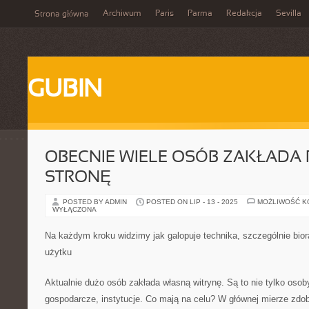
Archiwum
Paris
Parma
Redakcja
Sevilla
Strona główna
GUBIN
OBECNIE WIELE OSÓB ZAKŁADA
STRONĘ
POSTED BY ADMIN
POSTED ON LIP - 13 - 2025
MOŻLIWOŚĆ 
WYŁĄCZONA
Na każdym kroku widzimy jak galopuje technika, szczególnie bio
użytku
Aktualnie dużo osób zakłada własną witrynę. Są to nie tylko osoby
gospodarcze, instytucje. Co mają na celu? W głównej mierze zdob