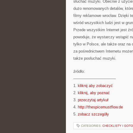
słuchać muzyki. Obecnie z użycie
dużo renomowanych detalów, któr
filmy reklamowe wrocław. Dzięki t
wśród wszystkich ludzi jest w gru
Przede wszystkim Internet jest ź
powoduje, że wystarczy wstąpić na 
tylko w Polsce, ale także oraz na
za pośrednictwem Internetu możemy
także posłuchać muzyki.
źródło:
———————————
1.
kliknij aby zobaczyć
2.
kliknij, aby poznać
3.
przeczytaj artykuł
4.
http://thespicemustflow.de
5.
zobacz szczegóły
CATEGORIES:
CHECKLISTY I GOT