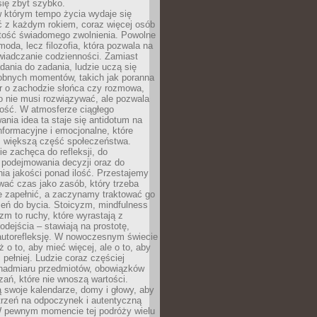
się zbyt szybko.
w którym tempo życia wydaje się
ć z każdym rokiem, coraz więcej osób
tość świadomego zwolnienia. Powolne
moda, lecz filozofia, która pozwala na
wiadczanie codzienności. Zamiast
dania do zadania, ludzie uczą się
robnych momentów, takich jak poranna
r o zachodzie słońca czy rozmowa,
o nie musi rozwiązywać, ale pozwala
kość. W atmosferze ciągłego
nia idea ta staje się antidotum na
formacyjne i emocjonalne, które
z większą część społeczeństwa.
e zachęca do refleksji, do
podejmowania decyzji oraz do
ia jakości ponad ilość. Przestajemy
wać czas jako zasób, który trzeba
 zapełnić, a zaczynamy traktować go
zeń do bycia. Stoicyzm, mindfulness
zm to ruchy, które wyrastają z
dejścia – stawiają na prostotę,
autorefleksję. W nowoczesnym świecie
ż o to, aby mieć więcej, ale o to, aby
pełniej. Ludzie coraz częściej
 nadmiaru przedmiotów, obowiązków
ań, które nie wnoszą wartości.
 swoje kalendarze, domy i głowy, aby
trzeń na odpoczynek i autentyczną
 pewnym momencie tej podróży wielu