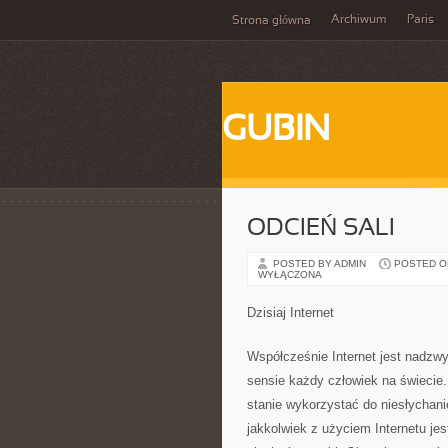
Archiwum
Paris
Strona główna
GUBIN
ODCIEŃ SALI
POSTED BY ADMIN
POSTED ON 
WYŁĄCZONA
Dzisiaj Internet
Współcześnie Internet jest nadzw
sensie każdy człowiek na świecie. 
stanie wykorzystać do niesłychanie
jakkolwiek z użyciem Internetu je