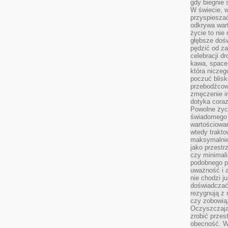
gdy biegnie 
W świecie, 
przyspiesza
odkrywa war
życie to nie 
głębsze doś
pędzić od za
celebracji d
kawa, space
która niczeg
poczuć blis
przebodźcowa
zmęczenie in
dotyka cora
Powolne życi
świadomego 
wartościowan
wtedy trakto
maksymalnie
jako przestr
czy minimali
podobnego po
uważność i 
nie chodzi ju
doświadczać 
rezygnują z
czy zobowiąz
Oczyszczają
zrobić przes
obecność. W