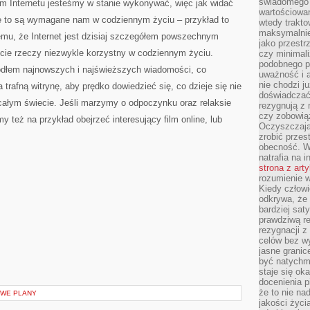
świadomego 
m Internetu jesteśmy w stanie wykonywać, więc jak widać
wartościowan
e to są wymagane nam w codziennym życiu – przykład to
wtedy trakto
maksymalnie
emu, że Internet jest dzisiaj szczegółem powszechnym
jako przestr
ncie rzeczy niezwykle korzystny w codziennym życiu.
czy minimali
podobnego po
ródłem najnowszych i najświeższych wiadomości, co
uważność i 
nie chodzi ju
trafną witrynę, aby prędko dowiedzieć się, co dzieje się nie
doświadczać 
 całym świecie. Jeśli marzymy o odpoczynku oraz relaksie
rezygnują z
czy zobowiąz
 też na przykład obejrzeć interesujący film online, lub
Oczyszczają
zrobić przes
obecność. W
natrafia na i
strona z art
rozumienie w
Kiedy człow
odkrywa, że 
bardziej sat
prawdziwą r
rezygnacji z
celów bez w
jasne granic
być natychm
staje się ok
docenienia p
że to nie n
OWE PLANY
jakości życi