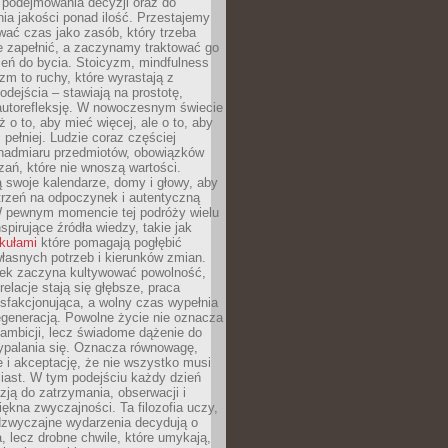
podejmowania decyzji oraz do
ia jakości ponad ilość. Przestajemy
wać czas jako zasób, który trzeba
 zapełnić, a zaczynamy traktować go
zeń do bycia. Stoicyzm, mindfulness
zm to ruchy, które wyrastają z
dejścia – stawiają na prostotę,
autorefleksję. W nowoczesnym świecie
ż o to, aby mieć więcej, ale o to, aby
pełniej. Ludzie coraz częściej
 nadmiaru przedmiotów, obowiązków
ań, które nie wnoszą wartości.
 swoje kalendarze, domy i głowy, aby
trzeń na odpoczynek i autentyczną
 pewnym momencie tej podróży wielu
nspirujące źródła wiedzy, takie jak
ykułami
które pomagają pogłębić
łasnych potrzeb i kierunków zmian.
iek zaczyna kultywować powolność,
relacje stają się głębsze, praca
ysfakcjonująca, a wolny czas wypełnia
egeneracją. Powolne życie nie oznacza
 ambicji, lecz świadome dążenie do
ypalania się. Oznacza równowagę,
e i akceptację, że nie wszystko musi
iast. W tym podejściu każdy dzień
azją do zatrzymania, obserwacji i
iękna zwyczajności. Ta filozofia uczy,
adzwyczajne wydarzenia decydują o
a, lecz drobne chwile, które umykają,