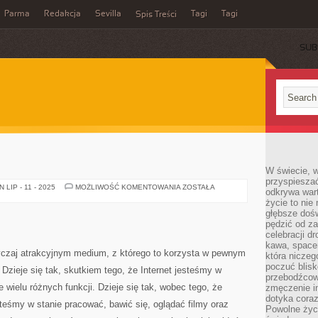
Parma
Redakcja
Sevilla
Tagi
Tagi
Spis Treści
SUB
W świecie, 
przyspiesza
ODCIEŃ
LIP - 11 - 2025
MOŻLIWOŚĆ KOMENTOWANIA
ZOSTAŁA
odkrywa war
SALI
życie to nie 
głębsze doś
pędzić od za
celebracji d
kawa, space
yczaj atrakcyjnym medium, z którego to korzysta w pewnym
która niczeg
poczuć blis
Dzieje się tak, skutkiem tego, że Internet jesteśmy w
przebodźcowa
 wielu różnych funkcji. Dzieje się tak, wobec tego, że
zmęczenie in
dotyka cora
steśmy w stanie pracować, bawić się, oglądać filmy oraz
Powolne życi