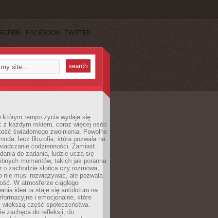
SCRIBE
FACEBOOK
TWITTER
w którym tempo życia wydaje się
ć z każdym rokiem, coraz więcej osób
tość świadomego zwolnienia. Powolne
moda, lecz filozofia, która pozwala na
wiadczanie codzienności. Zamiast
dania do zadania, ludzie uczą się
robnych momentów, takich jak poranna
r o zachodzie słońca czy rozmowa,
o nie musi rozwiązywać, ale pozwala
kość. W atmosferze ciągłego
nia idea ta staje się antidotum na
formacyjne i emocjonalne, które
z większą część społeczeństwa.
e zachęca do refleksji, do