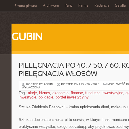
Archiwum
Paris
Parma
Redakcja
Sevilla
Strona główna
GUBIN
PIELĘGNACJA PO 40. / 50. / 60. R
PIELĘGNACJA WŁOSÓW
POSTED BY ADMIN
POSTED ON LIS - 26 - 2025
MOŻLIWOŚĆ 
WYŁĄCZONA
Tagi:
akcje
,
biznes
,
ekonomia
,
finanse
,
fundusze inwestycyjne
,
gi
inwestycje
,
obligacje
,
portfel inwestycyjny
Sztuka Zdobienia Paznokci – kraina upiększania dłoni, make-upu 
Sztuka-zdobienia-paznokci.pl to serwis, w którym fanki manicure o
praktycznie wszystko, czego potrzebują, aby projektować zachwyc