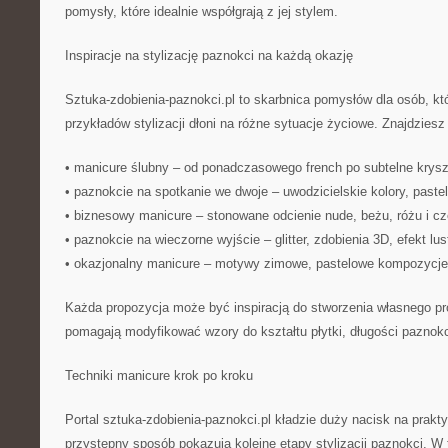
pomysły, które idealnie współgrają z jej stylem.
Inspiracje na stylizację paznokci na każdą okazję
Sztuka-zdobienia-paznokci.pl to skarbnica pomysłów dla osób, kt
przykładów stylizacji dłoni na różne sytuacje życiowe. Znajdziesz
• manicure ślubny – od ponadczasowego french po subtelne kryszt
• paznokcie na spotkanie we dwoje – uwodzicielskie kolory, paste
• biznesowy manicure – stonowane odcienie nude, beżu, różu i cz
• paznokcie na wieczorne wyjście – glitter, zdobienia 3D, efekt lus
• okazjonalny manicure – motywy zimowe, pastelowe kompozycje
Każda propozycja może być inspiracją do stworzenia własnego pro
pomagają modyfikować wzory do kształtu płytki, długości paznokci
Techniki manicure krok po kroku
Portal sztuka-zdobienia-paznokci.pl kładzie duży nacisk na prakt
przystępny sposób pokazują kolejne etapy stylizacji paznokci. W 