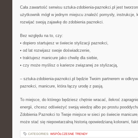
Cała zawartość serwisu sztuka-zdobienia-paznokci.pl jest tworzo
użytkownik mógł w jednym miejscu znaleźć pomysły, instrukcje,
rozwijać swoją zajawkę do zdobienia paznokci.
Bez względu na to, czy:
• dopiero startujesz w świecie stylizacji paznokci,
• od lat rozwijasz swoje doświadczenie,
• traktujesz manicure jako chwilę dla siebie,
• czy może myślisz o karierze związanej ze stylizacją,
– sztuka-zdobienia-paznokci.pl będzie Twoim partnerem w odkrywa
paznokci, manicure, która łączy urodę z pasją.
To miejsce, do którego będziesz chętnie wracać, ilekroć zapragni
energii, chcesz odświeżyć swoją wiedzę albo po prostu pooddyc
Zdobienia Paznokci to Twoje miejsce w sieci po świecie manicur
może stać się niepowtarzalną historią opowiedzianą kolorami, fakt
CATEGORIES:
WSPÓŁCZESNE TRENDY