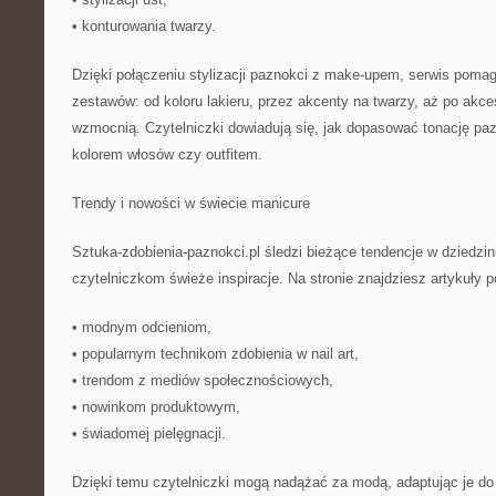
• konturowania twarzy.
Dzięki połączeniu stylizacji paznokci z make-upem, serwis poma
zestawów: od koloru lakieru, przez akcenty na twarzy, aż po akces
wzmocnią. Czytelniczki dowiadują się, jak dopasować tonację paz
kolorem włosów czy outfitem.
Trendy i nowości w świecie manicure
Sztuka-zdobienia-paznokci.pl śledzi bieżące tendencje w dziedzi
czytelniczkom świeże inspiracje. Na stronie znajdziesz artykuły 
• modnym odcieniom,
• popularnym technikom zdobienia w nail art,
• trendom z mediów społecznościowych,
• nowinkom produktowym,
• świadomej pielęgnacji.
Dzięki temu czytelniczki mogą nadążać za modą, adaptując je do 