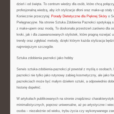
dzień i od święta. To centrum wiedzy dla osób, które chcą połącz
profesjonalną wiedzą, aby ich stylizacje dłoni oraz make-up stały 
Koniecznie przeczytaj:
Porady Dietetyczne dla Pięknej Skóry
o S
Pielęgnacyjne. Na stronie Sztuka Zdobienia Paznokci spotykają si
z make-upem oraz modą. To doskonała przestrzeń zarówno dla os
kroki, jak i dla zaawansowanych stylistek, które pragną rozwijać
trendy oraz zgłębiać metody, dzięki którym każda stylizacja będz
najmniejszym szczególe.
Sztuka zdobienia paznokci jako hobby
Serwis sztuka-zdobienia-paznokci.pl powstał z myślą o osobach, kt
paznokci nie tylko jako rutynowy zabieg kosmetyczny, ale jako f
paznokciach może być małym dziełem sztuki, a odpowiednio dobr
historię dopełnić.
W artykułach publikowanych na stronie znajdziesz charakterystyki 
minimalistycznych, poprzez uniwersalne, aż po artystyczne i wie
osoba – niezależnie od wieku, trybu życia czy wykonywanego z