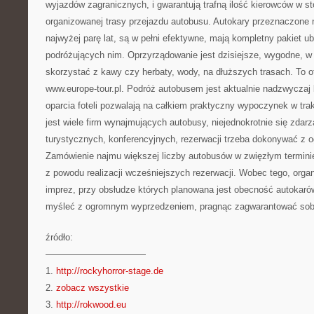
wyjazdów zagranicznych, i gwarantują trafną ilość kierowców w s
organizowanej trasy przejazdu autobusu. Autokary przeznaczone 
najwyżej parę lat, są w pełni efektywne, mają kompletny pakiet u
podróżujących nim. Oprzyrządowanie jest dzisiejsze, wygodne, w
skorzystać z kawy czy herbaty, wody, na dłuższych trasach. To of
www.europe-tour.pl. Podróż autobusem jest aktualnie nadzwycza
oparcia foteli pozwalają na całkiem praktyczny wypoczynek w tra
jest wiele firm wynajmujących autobusy, niejednokrotnie się zdar
turystycznych, konferencyjnych, rezerwacji trzeba dokonywać 
Zamówienie najmu większej liczby autobusów w zwięzłym terminie
z powodu realizacji wcześniejszych rezerwacji. Wobec tego, orga
imprez, przy obsłudze których planowana jest obecność autokarów
myśleć z ogromnym wyprzedzeniem, pragnąc zagwarantować sobie
źródło:
———————————
1.
http://rockyhorror-stage.de
2.
zobacz wszystkie
3.
http://rokwood.eu