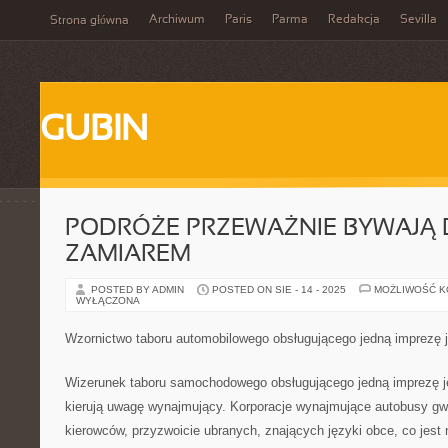
Archiwum
Paris
Parma
Redakcja
Sevilla
Strona główna
GUBIN
PODRÓŻE PRZEWAŻNIE BYWAJĄ
ZAMIAREM
POSTED BY ADMIN
POSTED ON SIE - 14 - 2025
MOŻLIWOŚĆ 
WYŁĄCZONA
Wzornictwo taboru automobilowego obsługującego jedną imprezę 
Wizerunek taboru samochodowego obsługującego jedną imprezę j
kierują uwagę wynajmujący. Korporacje wynajmujące autobusy g
kierowców, przyzwoicie ubranych, znających języki obce, co jest