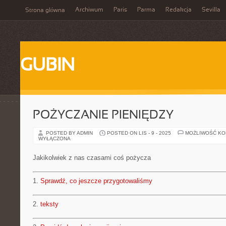
Archiwum
Paris
Parma
Redakcja
Sevilla
Strona główna
GUBIN
POŻYCZANIE PIENIĘDZY
POSTED BY ADMIN
POSTED ON LIS - 9 - 2025
MOŻLIWOŚĆ K
WYŁĄCZONA
Jakikolwiek z nas czasami coś pożycza
1.
Sprawdź, co jeszcze przygotowaliśmy
2.
teksty