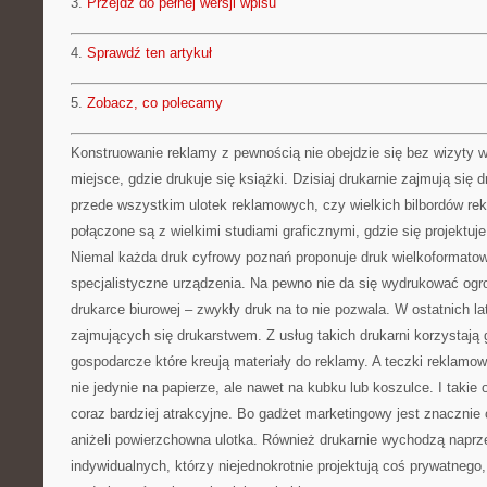
3.
Przejdź do pełnej wersji wpisu
4.
Sprawdź ten artykuł
5.
Zobacz, co polecamy
Konstruowanie reklamy z pewnością nie obejdzie się bez wizyty w 
miejsce, gdzie drukuje się książki. Dzisiaj drukarnie zajmują się 
przede wszystkim ulotek reklamowych, czy wielkich bilbordów re
połączone są z wielkimi studiami graficznymi, gdzie się projektuje
Niemal każda druk cyfrowy poznań proponuje druk wielkoformato
specjalistyczne urządzenia. Na pewno nie da się wydrukować ogr
drukarce biurowej – zwykły druk na to nie pozwala. W ostatnich l
zajmujących się drukarstwem. Z usług takich drukarni korzystają 
gospodarcze które kreują materiały do reklamy. A teczki rekla
nie jedynie na papierze, ale nawet na kubku lub koszulce. I takie 
coraz bardziej atrakcyjne. Bo gadżet marketingowy jest znaczni
aniżeli powierzchowna ulotka. Również drukarnie wychodzą naprz
indywidualnych, którzy niejednokrotnie projektują coś prywatnego,