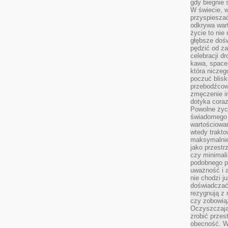
gdy biegnie 
W świecie, 
przyspiesza
odkrywa war
życie to nie 
głębsze doś
pędzić od za
celebracji d
kawa, space
która niczeg
poczuć blis
przebodźcowa
zmęczenie in
dotyka cora
Powolne życi
świadomego 
wartościowan
wtedy trakto
maksymalnie
jako przestr
czy minimali
podobnego po
uważność i 
nie chodzi ju
doświadczać 
rezygnują z
czy zobowiąz
Oczyszczają
zrobić przes
obecność. W