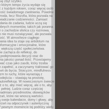
się zbyt szybko.
w którym tempo życia wydaje się
ć z każdym rokiem, coraz więcej osób
tość świadomego zwolnienia. Powolne
moda, lecz filozofia, która pozwala na
wiadczanie codzienności. Zamiast
dania do zadania, ludzie uczą się
robnych momentów, takich jak poranna
r o zachodzie słońca czy rozmowa,
o nie musi rozwiązywać, ale pozwala
kość. W atmosferze ciągłego
nia idea ta staje się antidotum na
formacyjne i emocjonalne, które
z większą część społeczeństwa.
e zachęca do refleksji, do
podejmowania decyzji oraz do
ia jakości ponad ilość. Przestajemy
wać czas jako zasób, który trzeba
 zapełnić, a zaczynamy traktować go
zeń do bycia. Stoicyzm, mindfulness
zm to ruchy, które wyrastają z
dejścia – stawiają na prostotę,
autorefleksję. W nowoczesnym świecie
ż o to, aby mieć więcej, ale o to, aby
pełniej. Ludzie coraz częściej
 nadmiaru przedmiotów, obowiązków
ań, które nie wnoszą wartości.
 swoje kalendarze, domy i głowy, aby
trzeń na odpoczynek i autentyczną
 pewnym momencie tej podróży wielu