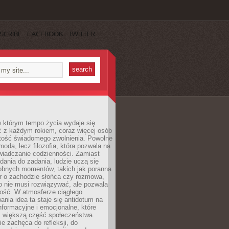
SCRIBE
FACEBOOK
TWITTER
w którym tempo życia wydaje się
ć z każdym rokiem, coraz więcej osób
tość świadomego zwolnienia. Powolne
moda, lecz filozofia, która pozwala na
wiadczanie codzienności. Zamiast
dania do zadania, ludzie uczą się
robnych momentów, takich jak poranna
r o zachodzie słońca czy rozmowa,
o nie musi rozwiązywać, ale pozwala
kość. W atmosferze ciągłego
nia idea ta staje się antidotum na
formacyjne i emocjonalne, które
z większą część społeczeństwa.
e zachęca do refleksji, do