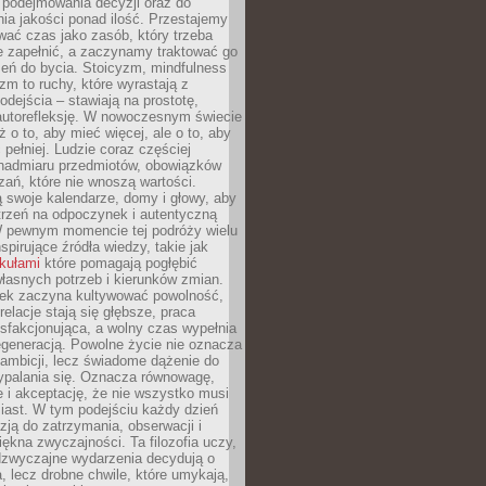
podejmowania decyzji oraz do
ia jakości ponad ilość. Przestajemy
wać czas jako zasób, który trzeba
 zapełnić, a zaczynamy traktować go
zeń do bycia. Stoicyzm, mindfulness
zm to ruchy, które wyrastają z
dejścia – stawiają na prostotę,
autorefleksję. W nowoczesnym świecie
ż o to, aby mieć więcej, ale o to, aby
pełniej. Ludzie coraz częściej
 nadmiaru przedmiotów, obowiązków
ań, które nie wnoszą wartości.
 swoje kalendarze, domy i głowy, aby
trzeń na odpoczynek i autentyczną
 pewnym momencie tej podróży wielu
nspirujące źródła wiedzy, takie jak
ykułami
które pomagają pogłębić
łasnych potrzeb i kierunków zmian.
iek zaczyna kultywować powolność,
relacje stają się głębsze, praca
ysfakcjonująca, a wolny czas wypełnia
egeneracją. Powolne życie nie oznacza
 ambicji, lecz świadome dążenie do
ypalania się. Oznacza równowagę,
e i akceptację, że nie wszystko musi
iast. W tym podejściu każdy dzień
azją do zatrzymania, obserwacji i
iękna zwyczajności. Ta filozofia uczy,
adzwyczajne wydarzenia decydują o
a, lecz drobne chwile, które umykają,