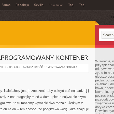
Parma
Redakcja
Sevilla
Tagi
Tagi
Spis Treści
SUB
APROGRAMOWANY KONTENER
W świecie, 
przyspiesza
PRAWIDŁOWO
LIP - 12 - 2025
MOŻLIWOŚĆ KOMENTOWANIA
ZOSTAŁA
odkrywa war
ZAPROGRAMOWANY
życie to nie 
KONTENER
głębsze doś
pędzić od za
celebracji d
kawa, space
. Należałoby jest je zapoznać, aby odkryć coś najbardziej j
która niczeg
poczuć blis
każdy z nas pragnąłby mieć w domu piec o najważniejszym
przebodźcowa
ce gazowe, to tu możemy wyróżnić dwa rodzaje. Jednym z
zmęczenie in
dotyka cora
nkcjonuje on w ten sposób, że podgrzewa wodę, jaka znajduje
Powolne życi