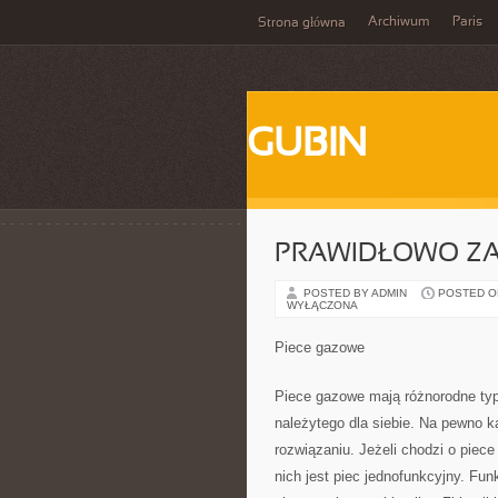
Archiwum
Paris
Strona główna
GUBIN
PRAWIDŁOWO Z
POSTED BY ADMIN
POSTED ON 
WYŁĄCZONA
Piece gazowe
Piece gazowe mają różnorodne typy
należytego dla siebie. Na pewno 
rozwiązaniu. Jeżeli chodzi o pie
nich jest piec jednofunkcyjny. Fu