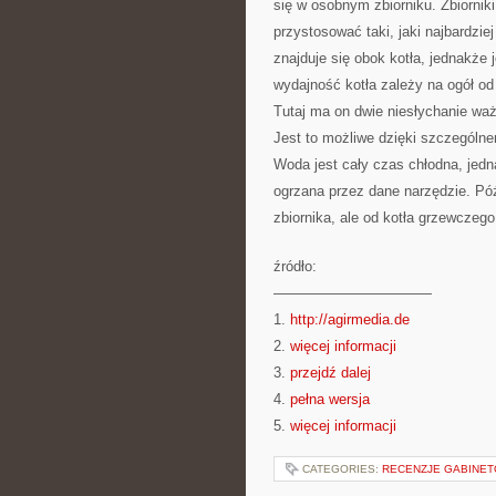
się w osobnym zbiorniku. Zbiornik
przystosować taki, jaki najbardzi
znajduje się obok kotła, jednakże
wydajność kotła zależy na ogół od
Tutaj ma on dwie niesłychanie wa
Jest to możliwe dzięki szczególn
Woda jest cały czas chłodna, jed
ogrzana przez dane narzędzie. Póź
zbiornika, ale od kotła grzewczego
źródło:
———————————
1.
http://agirmedia.de
2.
więcej informacji
3.
przejdź dalej
4.
pełna wersja
5.
więcej informacji
CATEGORIES:
RECENZJE GABINET