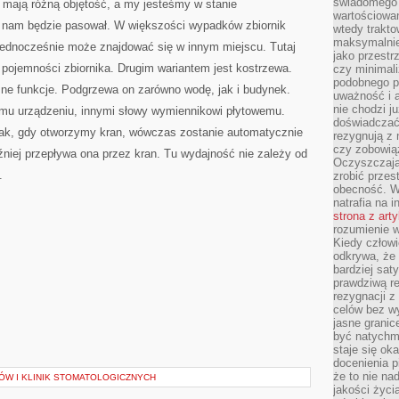
świadomego 
i mają różną objętość, a my jesteśmy w stanie
wartościowan
ej nam będzie pasował. W większości wypadków zbiornik
wtedy trakto
maksymalnie
 jednocześnie może znajdować się w innym miejscu. Tutaj
jako przestr
 pojemności zbiornika. Drugim wariantem jest kostrzewa.
czy minimali
podobnego po
żne funkcje. Podgrzewa on zarówno wodę, jak i budynek.
uważność i 
nie chodzi ju
emu urządzeniu, innymi słowy wymiennikowi płytowemu.
doświadczać 
nak, gdy otworzymy kran, wówczas zostanie automatycznie
rezygnują z
czy zobowiąz
niej przepływa ona przez kran. Tu wydajność nie zależy od
Oczyszczają
.
zrobić przes
obecność. W
natrafia na i
strona z art
rozumienie w
Kiedy człow
odkrywa, że 
bardziej sat
prawdziwą r
rezygnacji z
celów bez w
jasne granic
być natychm
staje się ok
docenienia p
że to nie n
ÓW I KLINIK STOMATOLOGICZNYCH
jakości życi