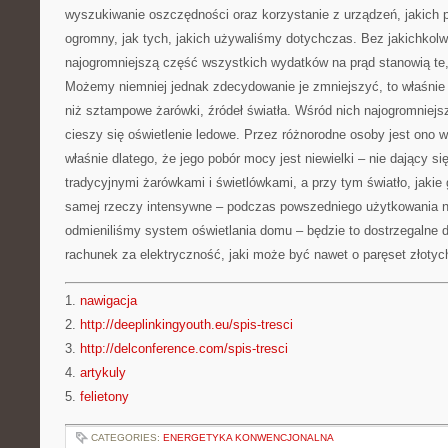
wyszukiwanie oszczędności oraz korzystanie z urządzeń, jakich p
ogromny, jak tych, jakich używaliśmy dotychczas. Bez jakichkol
najogromniejszą część wszystkich wydatków na prąd stanowią te, 
Możemy niemniej jednak zdecydowanie je zmniejszyć, to właśnie 
niż sztampowe żarówki, źródeł światła. Wśród nich najogromniej
cieszy się oświetlenie ledowe. Przez różnorodne osoby jest ono 
właśnie dlatego, że jego pobór mocy jest niewielki – nie dający s
tradycyjnymi żarówkami i świetlówkami, a przy tym światło, jakie
samej rzeczy intensywne – podczas powszedniego użytkowania 
odmieniliśmy system oświetlania domu – będzie to dostrzegalne d
rachunek za elektryczność, jaki może być nawet o paręset złotyc
1.
nawigacja
2.
http://deeplinkingyouth.eu/spis-tresci
3.
http://delconference.com/spis-tresci
4.
artykuly
5.
felietony
CATEGORIES:
ENERGETYKA KONWENCJONALNA