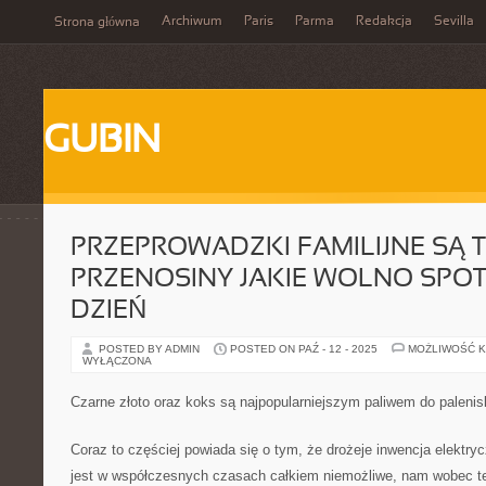
Archiwum
Paris
Parma
Redakcja
Sevilla
Strona główna
GUBIN
PRZEPROWADZKI FAMILIJNE SĄ 
PRZENOSINY JAKIE WOLNO SPO
DZIEŃ
POSTED BY ADMIN
POSTED ON PAŹ - 12 - 2025
MOŻLIWOŚĆ 
WYŁĄCZONA
Czarne złoto oraz koks są najpopularniejszym paliwem do palenis
Coraz to częściej powiada się o tym, że drożeje inwencja elektry
jest w współczesnych czasach całkiem niemożliwe, nam wobec te