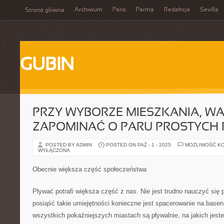
Archiwum
Paris
Parma
Redakcja
Sevilla
Strona główna
GUBIN
PRZY WYBORZE MIESZKANIA, WA
ZAPOMINAĆ O PARU PROSTYCH
POSTED BY ADMIN
POSTED ON PAŹ - 1 - 2025
MOŻLIWOŚĆ K
WYŁĄCZONA
Obecnie większa część społeczeństwa
Pływać potrafi większa część z nas. Nie jest trudno nauczyć się
posiąść takie umiejętności konieczne jest spacerowanie na base
wszystkich pokaźniejszych miastach są pływalnie, na jakich jest