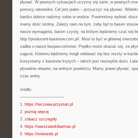
pływać. W pewnych sytuacjach uczymy się sami, w pewnych mo
pomocy ratownika. Cel jest jeden – przyuczyć się pływać. Wielokro
bardzo dobrze radzimy sobie w wodzie. Powinniśmy wybrać słus
mamy dość istotny. Zależy nam na tym, żeby był to basen stoso
nasze wymagania, basen czysty, na którym będziemy czuć się bezp
http://producent-basenow.com.pl/. Musi to być w głównej mierzeb
zadba o nasze bezpieczeństwo. Prędko może okazać się, ze pływa
zajęcie, któremu będziemy mogli oddawać się bez reszty w każdej
korzystamy z basenów krytych – takich jest niezwykle dużo. Lat
pływalnie otwarte, na wolnym powietrzu. Mamy prawo pływać, opa
czas wolny.
źródło:
———————————
1.
https://teczowa-przystan.pl
2.
poznaj więcej
3.
zobacz szczegóły
4.
https://warszawskibarman.pl
5.
https://exbrands.pl