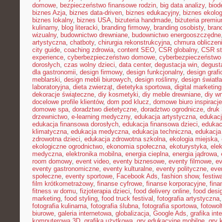
domowe
,
bezpieczeństwo finansowe rodzin
,
big data analizy
,
biod
biznes Azja
,
biznes data-driven
,
biznes edukacyjny
,
biznes ekolo
biznes lokalny
,
biznes USA
,
bizuteria handmade
,
biżuteria premi
kulinarny
,
blog literacki
,
branding firmowy
,
branding osobisty
,
brand
wizualny
,
budownictwo drewniane
,
budownictwo energooszczędne
artystyczna
,
chatboty
,
chirurgia rekonstrukcyjna
,
chmura obliczen
city guide
,
coaching zdrowia
,
content SEO
,
CSR globalny
,
CSR st
experience
,
cyberbezpieczeństwo domowe
,
cyberbezpieczeństwo
dorosłych
,
czas wolny dzieci
,
data center
,
degustacja win
,
degust
dla gastronomii
,
design firmowy
,
design funkcjonalny
,
design grafi
meblarski
,
design mebli biurowych
,
design roślinny
,
design światła
laboratoryjna
,
dieta zwierząt
,
dietetyka sportowa
,
digital marketing
dekoracje świąteczne
,
diy kosmetyki
,
diy meble drewniane
,
diy w
docelowe profile klientów
,
dom pod klucz
,
domowe biuro inspiracje
domowe spa
,
doradztwo dietetyczne
,
doradztwo ogrodnicze
,
druk
drzewnictwo
,
e-learning medyczny
,
edukacja artystyczna
,
edukacj
edukacja finansowa dorosłych
,
edukacja finansowa dzieci
,
edukac
klimatyczna
,
edukacja medyczna
,
edukacja techniczna
,
edukacj
zdrowotna dzieci
,
edukacja zdrowotna szkolna
,
ekologia miejska
,
ekologiczne ogrodnictwo
,
ekonomia społeczna
,
ekoturystyka
,
ele
medyczna
,
elektronika mobilna
,
energia cieplna
,
energia jądrowa
,
room domowy
,
event video
,
eventy biznesowe
,
eventy filmowe
,
ev
eventy gastronomiczne
,
eventy kulturalne
,
eventy polityczne
,
eve
społeczne
,
eventy sportowe
,
Facebook Ads
,
fashion show
,
festiw
film krótkometrażowy
,
finanse cyfrowe
,
finanse korporacyjne
,
fina
fitness w domu
,
fizjoterapia dzieci
,
food delivery online
,
food desi
marketing
,
food styling
,
food truck festival
,
fotografia artystyczna
fotografia kulinarna
,
fotografia ślubna
,
fotografia sportowa
,
fotowol
biurowe
,
galeria internetowa
,
globalizacja
,
Google Ads
,
grafika int
komputerowa 3D
,
grafika użytkowa
,
gry edukacyjne mobilne
,
gry 