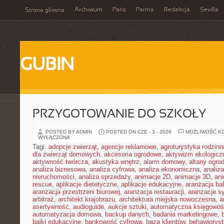
Archiwum
Paris
Parma
Redakcja
Sevilla
Strona główna
GUBIN
PRZYGOTOWANIE DO SZKOŁY
POSTED BY ADMIN
POSTED ON CZE - 3 - 2026
MOŻLIWOŚĆ K
WYŁĄCZONA
Tagi:
adopcje zwierząt
,
agencje reklamowe
,
agroturystyka rodzinn
dla zwierząt domowych
,
akcesoria ogrodowe
,
aktywizm ekologicz
aktywność twórcza
,
akustyka wnętrz
,
alarm domowy
,
altany ogro
analiza biznesowa
,
analiza cyfrowa
,
analiza ekonomiczna
,
analiz
nieruchomości
,
analiza sprzedaży
,
animacje 2D
,
animacje 3D
,
an
rescue
,
aplikacje dietetyczne
,
aplikacje edukacyjne
,
aranżacja ba
aranżacja przestrzeni biurowej
,
aranżacja restauracji
,
aranżacje sy
arbitraż
,
architekt krajobrazu
,
architektura miejska nowoczesna
,
a
asertywność
,
audioguide
,
aukcje sztuki
,
automatyczna księgowo
automatyzacja domowa
,
backup danych
,
badania marketingowe
,
bajki edukacyjne
,
bankowość cyfrowa
,
baza klientów
,
behawiorys