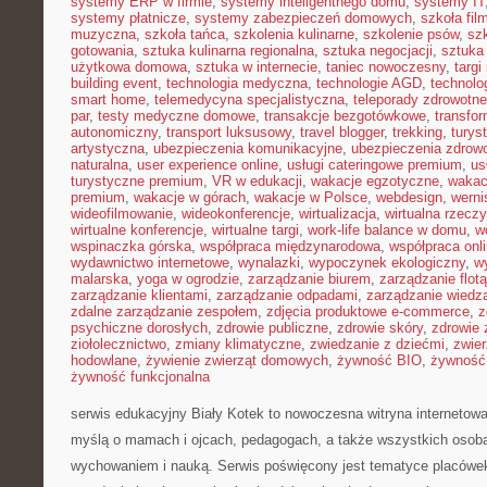
systemy ERP w firmie
,
systemy inteligentnego domu
,
systemy IT
systemy płatnicze
,
systemy zabezpieczeń domowych
,
szkoła fil
muzyczna
,
szkoła tańca
,
szkolenia kulinarne
,
szkolenie psów
,
szk
gotowania
,
sztuka kulinarna regionalna
,
sztuka negocjacji
,
sztuka
użytkowa domowa
,
sztuka w internecie
,
taniec nowoczesny
,
targi
building event
,
technologia medyczna
,
technologie AGD
,
technolo
smart home
,
telemedycyna specjalistyczna
,
teleporady zdrowotne
par
,
testy medyczne domowe
,
transakcje bezgotówkowe
,
transfo
autonomiczny
,
transport luksusowy
,
travel blogger
,
trekking
,
turys
artystyczna
,
ubezpieczenia komunikacyjne
,
ubezpieczenia zdrow
naturalna
,
user experience online
,
usługi cateringowe premium
,
us
turystyczne premium
,
VR w edukacji
,
wakacje egzotyczne
,
wakac
premium
,
wakacje w górach
,
wakacje w Polsce
,
webdesign
,
werni
wideofilmowanie
,
wideokonferencje
,
wirtualizacja
,
wirtualna rzecz
wirtualne konferencje
,
wirtualne targi
,
work-life balance w domu
,
w
wspinaczka górska
,
współpraca międzynarodowa
,
współpraca onl
wydawnictwo internetowe
,
wynalazki
,
wypoczynek ekologiczny
,
w
malarska
,
yoga w ogrodzie
,
zarządzanie biurem
,
zarządzanie flotą
zarządzanie klientami
,
zarządzanie odpadami
,
zarządzanie wiedz
zdalne zarządzanie zespołem
,
zdjęcia produktowe e-commerce
,
z
psychiczne dorosłych
,
zdrowie publiczne
,
zdrowie skóry
,
zdrowie 
ziołolecznictwo
,
zmiany klimatyczne
,
zwiedzanie z dziećmi
,
zwie
hodowlane
,
żywienie zwierząt domowych
,
żywność BIO
,
żywność 
żywność funkcjonalna
serwis edukacyjny Biały Kotek to nowoczesna witryna internetowa
myślą o mamach i ojcach, pedagogach, a także wszystkich osob
wychowaniem i nauką. Serwis poświęcony jest tematyce placówe