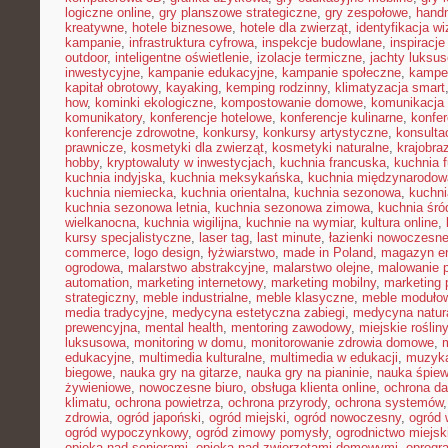
logiczne online
,
gry planszowe strategiczne
,
gry zespołowe
,
hand
kreatywne
,
hotele biznesowe
,
hotele dla zwierząt
,
identyfikacja w
kampanie
,
infrastruktura cyfrowa
,
inspekcje budowlane
,
inspiracje
outdoor
,
inteligentne oświetlenie
,
izolacje termiczne
,
jachty luksu
inwestycyjne
,
kampanie edukacyjne
,
kampanie społeczne
,
kampe
kapitał obrotowy
,
kayaking
,
kemping rodzinny
,
klimatyzacja smart
how
,
kominki ekologiczne
,
kompostowanie domowe
,
komunikacja 
komunikatory
,
konferencje hotelowe
,
konferencje kulinarne
,
konfe
konferencje zdrowotne
,
konkursy
,
konkursy artystyczne
,
konsulta
prawnicze
,
kosmetyki dla zwierząt
,
kosmetyki naturalne
,
krajobra
hobby
,
kryptowaluty w inwestycjach
,
kuchnia francuska
,
kuchnia f
kuchnia indyjska
,
kuchnia meksykańska
,
kuchnia międzynarodow
kuchnia niemiecka
,
kuchnia orientalna
,
kuchnia sezonowa
,
kuchni
kuchnia sezonowa letnia
,
kuchnia sezonowa zimowa
,
kuchnia śr
wielkanocna
,
kuchnia wigilijna
,
kuchnie na wymiar
,
kultura online
,
kursy specjalistyczne
,
laser tag
,
last minute
,
łazienki nowoczesn
commerce
,
logo design
,
łyżwiarstwo
,
made in Poland
,
magazyn en
ogrodowa
,
malarstwo abstrakcyjne
,
malarstwo olejne
,
malowanie 
automation
,
marketing internetowy
,
marketing mobilny
,
marketing 
strategiczny
,
meble industrialne
,
meble klasyczne
,
meble moduło
media tradycyjne
,
medycyna estetyczna zabiegi
,
medycyna natur
prewencyjna
,
mental health
,
mentoring zawodowy
,
miejskie rośliny
luksusowa
,
monitoring w domu
,
monitorowanie zdrowia domowe
,
edukacyjne
,
multimedia kulturalne
,
multimedia w edukacji
,
muzyka
biegowe
,
nauka gry na gitarze
,
nauka gry na pianinie
,
nauka śpie
żywieniowe
,
nowoczesne biuro
,
obsługa klienta online
,
ochrona d
klimatu
,
ochrona powietrza
,
ochrona przyrody
,
ochrona systemów
zdrowia
,
ogród japoński
,
ogród miejski
,
ogród nowoczesny
,
ogród 
ogród wypoczynkowy
,
ogród zimowy pomysły
,
ogrodnictwo miejsk
opieka nad seniorami
,
opieka nad zwierzętami domowymi
,
oprogr