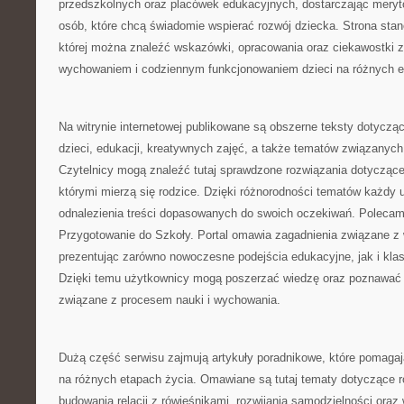
przedszkolnych oraz placówek edukacyjnych, dostarczając meryto
osób, które chcą świadomie wspierać rozwój dziecka. Strona stan
której można znaleźć wskazówki, opracowania oraz ciekawostki 
wychowaniem i codziennym funkcjonowaniem dzieci na różnych e
Na witrynie internetowej publikowane są obszerne teksty dotycz
dzieci, edukacji, kreatywnych zajęć, a także tematów związanych
Czytelnicy mogą znaleźć tutaj sprawdzone rozwiązania dotycząc
którymi mierzą się rodzice. Dzięki różnorodności tematów każdy
odnalezienia treści dopasowanych do swoich oczekiwań. Poleca
Przygotowanie do Szkoły. Portal omawia zagadnienia związane 
prezentując zarówno nowoczesne podejścia edukacyjne, jak i kl
Dzięki temu użytkownicy mogą poszerzać wiedzę oraz poznawać
związane z procesem nauki i wychowania.
Dużą część serwisu zajmują artykuły poradnikowe, które pomagaj
na różnych etapach życia. Omawiane są tutaj tematy dotyczące r
budowania relacji z rówieśnikami, rozwijania samodzielności ora