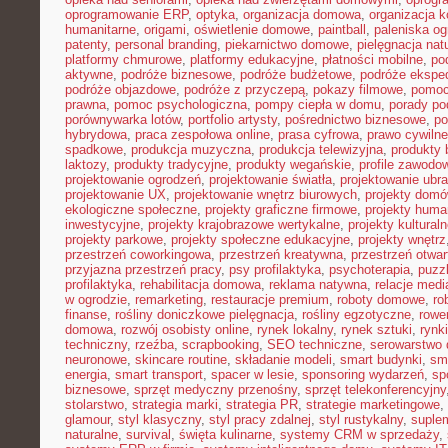
oprogramowanie ERP
,
optyka
,
organizacja domowa
,
organizacja k
humanitarne
,
origami
,
oświetlenie domowe
,
paintball
,
paleniska o
patenty
,
personal branding
,
piekarnictwo domowe
,
pielęgnacja nat
platformy chmurowe
,
platformy edukacyjne
,
płatności mobilne
,
po
aktywne
,
podróże biznesowe
,
podróże budżetowe
,
podróże ekspe
podróże objazdowe
,
podróże z przyczepą
,
pokazy filmowe
,
pomoc
prawna
,
pomoc psychologiczna
,
pompy ciepła w domu
,
porady p
porównywarka lotów
,
portfolio artysty
,
pośrednictwo biznesowe
,
po
hybrydowa
,
praca zespołowa online
,
prasa cyfrowa
,
prawo cywiln
spadkowe
,
produkcja muzyczna
,
produkcja telewizyjna
,
produkty 
laktozy
,
produkty tradycyjne
,
produkty wegańskie
,
profile zawodo
projektowanie ogrodzeń
,
projektowanie światła
,
projektowanie ubr
projektowanie UX
,
projektowanie wnętrz biurowych
,
projekty dom
ekologiczne społeczne
,
projekty graficzne firmowe
,
projekty huma
inwestycyjne
,
projekty krajobrazowe wertykalne
,
projekty kultural
projekty parkowe
,
projekty społeczne edukacyjne
,
projekty wnętrz
przestrzeń coworkingowa
,
przestrzeń kreatywna
,
przestrzeń otwar
przyjazna przestrzeń pracy
,
psy profilaktyka
,
psychoterapia
,
puzz
profilaktyka
,
rehabilitacja domowa
,
reklama natywna
,
relacje medi
w ogrodzie
,
remarketing
,
restauracje premium
,
roboty domowe
,
ro
finanse
,
rośliny doniczkowe pielęgnacja
,
rośliny egzotyczne
,
rowe
domowa
,
rozwój osobisty online
,
rynek lokalny
,
rynek sztuki
,
rynk
techniczny
,
rzeźba
,
scrapbooking
,
SEO techniczne
,
serowarstwo
neuronowe
,
skincare routine
,
składanie modeli
,
smart budynki
,
sma
energia
,
smart transport
,
spacer w lesie
,
sponsoring wydarzeń
,
sp
biznesowe
,
sprzęt medyczny przenośny
,
sprzęt telekonferencyjny
stolarstwo
,
strategia marki
,
strategia PR
,
strategie marketingowe
,
glamour
,
styl klasyczny
,
styl pracy zdalnej
,
styl rustykalny
,
suplem
naturalne
,
survival
,
święta kulinarne
,
systemy CRM w sprzedaży
,