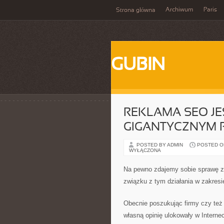
Archiwum
Paris
Strona główna
GUBIN
REKLAMA SEO JE
GIGANTYCZNYM 
POSTED BY ADMIN
POSTED ON 
WYŁĄCZONA
Na pewno zdajemy sobie sprawę z 
związku z tym działania w zakres
Obecnie poszukując firmy czy też 
własną opinię ulokowały w Intern