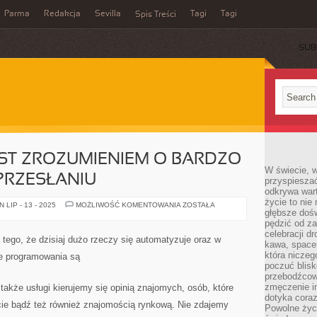
Parma
Redakcja
Sevilla
Tagi
Tagi
Spis Treści
SUB
ST ZROZUMIENIEM O BARDZO
W świecie, 
PRZESŁANIU
przyspiesza
odkrywa war
życie to nie 
REKLAMA
LIP - 13 - 2025
MOŻLIWOŚĆ KOMENTOWANIA
ZOSTAŁA
głębsze doś
SEO
JEST
pędzić od za
ZROZUMIENIEM
celebracji d
O
tego, że dzisiaj dużo rzeczy się automatyzuje oraz w
BARDZO
kawa, space
GIGANTYCZNYM
która niczeg
ie programowania są
PRZESŁANIU
poczuć blis
przebodźcowa
zmęczenie in
także usługi kierujemy się opinią znajomych, osób, które
dotyka cora
ecie bądź też również znajomością rynkową. Nie zdajemy
Powolne życi