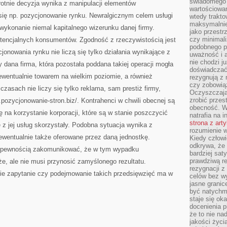
świadomego 
rotnie decyzja wynika z manipulacji elementów
wartościowan
się np. pozycjonowanie rynku. Newralgicznym celem usługi
wtedy trakto
maksymalnie
wykonanie niemal kapitalnego wizerunku danej firmy.
jako przestr
czy minimali
encjalnych konsumentów. Zgodność z rzeczywistością jest
podobnego po
onowania rynku nie liczą się tylko działania wynikające z
uważność i 
nie chodzi ju
 dana firma, która pozostała poddana takiej operacji mogła
doświadczać 
ewentualnie towarem na wielkim poziomie, a również
rezygnują z
czy zobowiąz
zasach nie liczy się tylko reklama, sam prestiż firmy,
Oczyszczają
zrobić przes
.pozycjonowanie-stron.biz/. Kontrahenci w chwili obecnej są
obecność. W
ę na korzystanie korporacji, które są w stanie poszczycić
natrafia na i
strona z art
 z jej usług skorzystały. Podobna sytuacja wynika z
rozumienie w
ewentualnie także oferowane przez daną jednostkę.
Kiedy człow
odkrywa, że 
 pewnością zakomunikować, że w tym wypadku
bardziej sat
prawdziwą r
że, ale nie musi przynosić zamyślonego rezultatu.
rezygnacji z
ie zapytanie czy podejmowanie takich przedsięwzięć ma w
celów bez w
jasne granic
być natychm
staje się ok
docenienia p
że to nie n
jakości życi