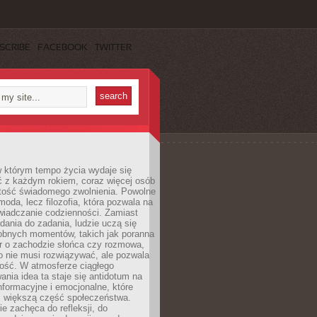
SCRIBE
FACEBOOK
TWITTER
w którym tempo życia wydaje się
ć z każdym rokiem, coraz więcej osób
tość świadomego zwolnienia. Powolne
moda, lecz filozofia, która pozwala na
wiadczanie codzienności. Zamiast
dania do zadania, ludzie uczą się
robnych momentów, takich jak poranna
r o zachodzie słońca czy rozmowa,
o nie musi rozwiązywać, ale pozwala
kość. W atmosferze ciągłego
nia idea ta staje się antidotum na
formacyjne i emocjonalne, które
z większą część społeczeństwa.
e zachęca do refleksji, do