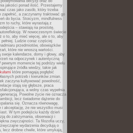
podejmowania decyzji oraz do
ia jakości ponad ilość. Przestajemy
wać czas jako zasób, który trzeba
 zapełnić, a zaczynamy traktować go
zeń do bycia. Stoicyzm, mindfulness
zm to ruchy, które wyrastają z
dejścia – stawiają na prostotę,
autorefleksję. W nowoczesnym świecie
ż o to, aby mieć więcej, ale o to, aby
pełniej. Ludzie coraz częściej
 nadmiaru przedmiotów, obowiązków
ań, które nie wnoszą wartości.
 swoje kalendarze, domy i głowy, aby
trzeń na odpoczynek i autentyczną
 pewnym momencie tej podróży wielu
nspirujące źródła wiedzy, takie jak
ykułami
które pomagają pogłębić
łasnych potrzeb i kierunków zmian.
iek zaczyna kultywować powolność,
relacje stają się głębsze, praca
ysfakcjonująca, a wolny czas wypełnia
egeneracją. Powolne życie nie oznacza
 ambicji, lecz świadome dążenie do
ypalania się. Oznacza równowagę,
e i akceptację, że nie wszystko musi
iast. W tym podejściu każdy dzień
azją do zatrzymania, obserwacji i
iękna zwyczajności. Ta filozofia uczy,
adzwyczajne wydarzenia decydują o
a, lecz drobne chwile, które umykają,