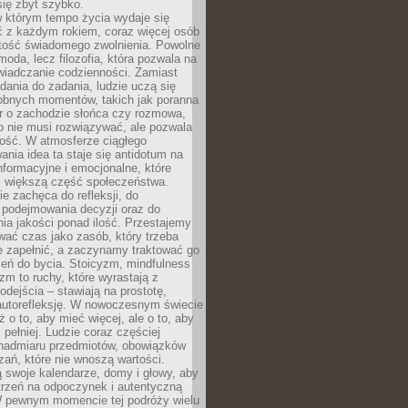
się zbyt szybko.
w którym tempo życia wydaje się
ć z każdym rokiem, coraz więcej osób
tość świadomego zwolnienia. Powolne
moda, lecz filozofia, która pozwala na
wiadczanie codzienności. Zamiast
dania do zadania, ludzie uczą się
robnych momentów, takich jak poranna
r o zachodzie słońca czy rozmowa,
o nie musi rozwiązywać, ale pozwala
kość. W atmosferze ciągłego
nia idea ta staje się antidotum na
formacyjne i emocjonalne, które
z większą część społeczeństwa.
e zachęca do refleksji, do
podejmowania decyzji oraz do
ia jakości ponad ilość. Przestajemy
wać czas jako zasób, który trzeba
 zapełnić, a zaczynamy traktować go
zeń do bycia. Stoicyzm, mindfulness
zm to ruchy, które wyrastają z
dejścia – stawiają na prostotę,
autorefleksję. W nowoczesnym świecie
ż o to, aby mieć więcej, ale o to, aby
pełniej. Ludzie coraz częściej
 nadmiaru przedmiotów, obowiązków
ań, które nie wnoszą wartości.
 swoje kalendarze, domy i głowy, aby
trzeń na odpoczynek i autentyczną
 pewnym momencie tej podróży wielu