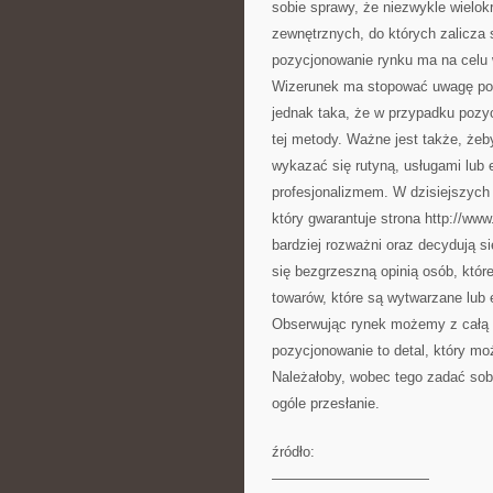
sobie sprawy, że niezwykle wielok
zewnętrznych, do których zalicza 
pozycjonowanie rynku ma na celu 
Wizerunek ma stopować uwagę pot
jednak taka, że w przypadku pozycj
tej metody. Ważne jest także, żeby
wykazać się rutyną, usługami lub 
profesjonalizmem. W dzisiejszych c
który gwarantuje strona http://www
bardziej rozważni oraz decydują si
się bezgrzeszną opinią osób, które
towarów, które są wytwarzane lub 
Obserwując rynek możemy z całą
pozycjonowanie to detal, który mo
Należałoby, wobec tego zadać sob
ogóle przesłanie.
źródło:
———————————