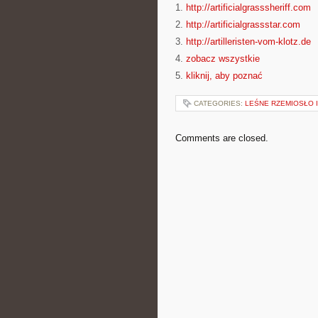
1.
http://artificialgrasssheriff.com
2.
http://artificialgrassstar.com
3.
http://artilleristen-vom-klotz.de
4.
zobacz wszystkie
5.
kliknij, aby poznać
CATEGORIES:
LEŚNE RZEMIOSŁO 
Comments are closed.