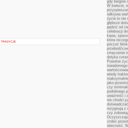
gdy biegnie 
W świecie, 
przyspiesza
odkrywa war
życie to nie 
głębsze doś
pędzić od za
celebracji d
kawa, space
która niczeg
I TRADYCJE
poczuć blis
przebodźcowa
zmęczenie in
dotyka cora
Powolne życi
świadomego 
wartościowan
wtedy trakto
maksymalnie
jako przestr
czy minimali
podobnego po
uważność i 
nie chodzi ju
doświadczać 
rezygnują z
czy zobowiąz
Oczyszczają
zrobić przes
obecność. W