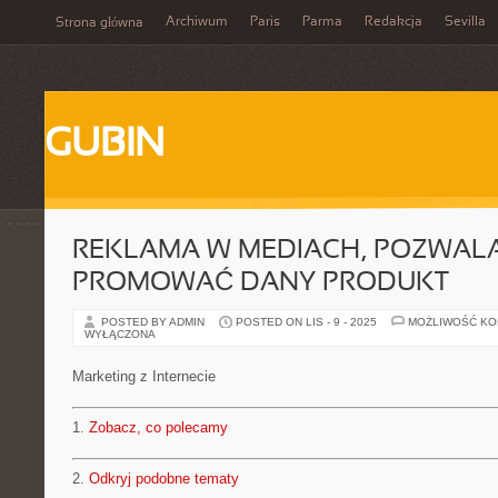
Archiwum
Paris
Parma
Redakcja
Sevilla
Strona główna
GUBIN
REKLAMA W MEDIACH, POZWAL
PROMOWAĆ DANY PRODUKT
POSTED BY ADMIN
POSTED ON LIS - 9 - 2025
MOŻLIWOŚĆ K
WYŁĄCZONA
Marketing z Internecie
1.
Zobacz, co polecamy
2.
Odkryj podobne tematy