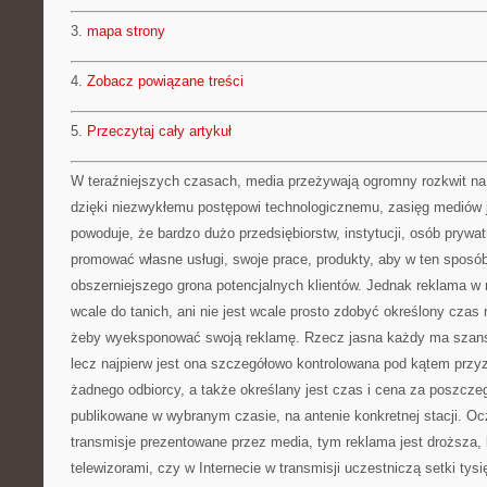
3.
mapa strony
4.
Zobacz powiązane treści
5.
Przeczytaj cały artykuł
W teraźniejszych czasach, media przeżywają ogromny rozkwit na 
dzięki niezwykłemu postępowi technologicznemu, zasięg mediów 
powoduje, że bardzo dużo przedsiębiorstw, instytucji, osób prywa
promować własne usługi, swoje prace, produkty, aby w ten sposób
obszerniejszego grona potencjalnych klientów. Jednak reklama w 
wcale do tanich, ani nie jest wcale prosto zdobyć określony czas 
żeby wyeksponować swoją reklamę. Rzecz jasna każdy ma szans
lecz najpierw jest ona szczegółowo kontrolowana pod kątem przyz
żadnego odbiorcy, a także określany jest czas i cena za poszcze
publikowane w wybranym czasie, na antenie konkretnej stacji. Oc
transmisje prezentowane przez media, tym reklama jest droższa,
telewizorami, czy w Internecie w transmisji uczestniczą setki tys