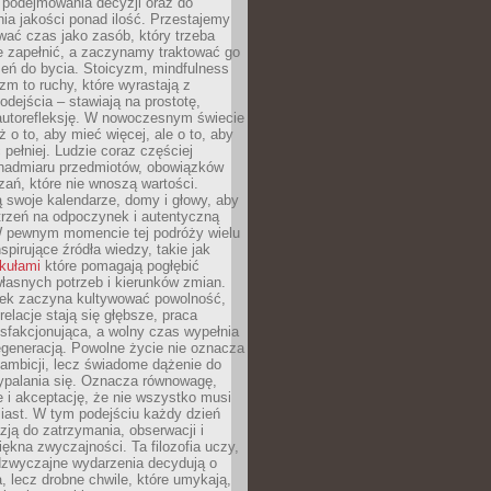
podejmowania decyzji oraz do
ia jakości ponad ilość. Przestajemy
wać czas jako zasób, który trzeba
 zapełnić, a zaczynamy traktować go
zeń do bycia. Stoicyzm, mindfulness
zm to ruchy, które wyrastają z
dejścia – stawiają na prostotę,
autorefleksję. W nowoczesnym świecie
ż o to, aby mieć więcej, ale o to, aby
pełniej. Ludzie coraz częściej
 nadmiaru przedmiotów, obowiązków
ań, które nie wnoszą wartości.
 swoje kalendarze, domy i głowy, aby
trzeń na odpoczynek i autentyczną
 pewnym momencie tej podróży wielu
nspirujące źródła wiedzy, takie jak
ykułami
które pomagają pogłębić
łasnych potrzeb i kierunków zmian.
iek zaczyna kultywować powolność,
relacje stają się głębsze, praca
ysfakcjonująca, a wolny czas wypełnia
egeneracją. Powolne życie nie oznacza
 ambicji, lecz świadome dążenie do
ypalania się. Oznacza równowagę,
e i akceptację, że nie wszystko musi
iast. W tym podejściu każdy dzień
azją do zatrzymania, obserwacji i
iękna zwyczajności. Ta filozofia uczy,
adzwyczajne wydarzenia decydują o
a, lecz drobne chwile, które umykają,