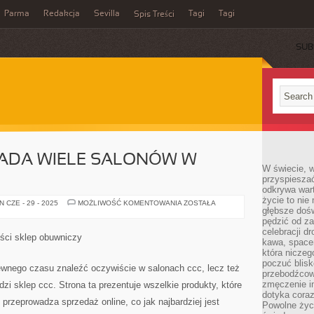
Parma
Redakcja
Sevilla
Tagi
Tagi
Spis Treści
SUB
IADA WIELE SALONÓW W
W świecie, 
przyspiesza
odkrywa war
życie to nie 
SKLEP
 CZE - 29 - 2025
MOŻLIWOŚĆ KOMENTOWANIA
ZOSTAŁA
głębsze doś
CCC,
POSIADA
pędzić od za
WIELE
celebracji d
SALONÓW
ości sklep obuwniczy
W
kawa, space
NASZYM
która niczeg
KRAJU
poczuć blis
pewnego czasu znaleźć oczywiście w salonach ccc, lecz też
przebodźcowa
zmęczenie in
adzi sklep ccc. Strona ta prezentuje wszelkie produkty, które
dotyka cora
przeprowadza sprzedaż online, co jak najbardziej jest
Powolne życi