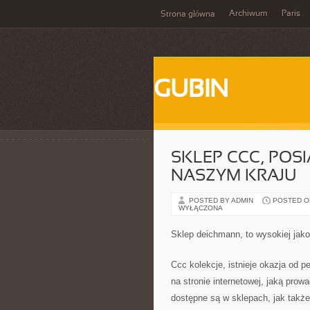
Archiwum
Paris
Strona główna
GUBIN
SKLEP CCC, POS
NASZYM KRAJU
POSTED BY ADMIN
POSTED ON
WYŁĄCZONA
Sklep deichmann, to wysokiej jak
Ccc kolekcje, istnieje okazja od 
na stronie internetowej, jaką prow
dostępne są w sklepach, jak także 