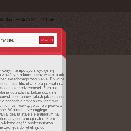
SCRIBE
FACEBOOK
TWITTER
w którym tempo życia wydaje się
ć z każdym rokiem, coraz więcej osób
tość świadomego zwolnienia. Powolne
moda, lecz filozofia, która pozwala na
wiadczanie codzienności. Zamiast
dania do zadania, ludzie uczą się
robnych momentów, takich jak poranna
r o zachodzie słońca czy rozmowa,
o nie musi rozwiązywać, ale pozwala
kość. W atmosferze ciągłego
nia idea ta staje się antidotum na
formacyjne i emocjonalne, które
z większą część społeczeństwa.
e zachęca do refleksji, do