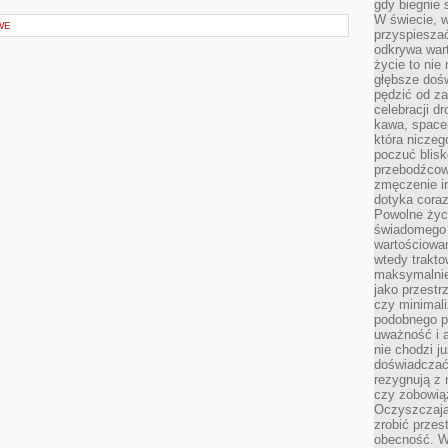
gdy biegnie 
W świecie, 
WE
przyspiesza
odkrywa war
życie to nie 
głębsze doś
pędzić od za
celebracji d
kawa, space
która niczeg
poczuć blis
przebodźcowa
zmęczenie in
dotyka cora
Powolne życi
świadomego 
wartościowan
wtedy trakto
maksymalnie
jako przestr
czy minimali
podobnego po
uważność i 
nie chodzi ju
doświadczać 
rezygnują z
czy zobowiąz
Oczyszczają
zrobić przes
obecność. W