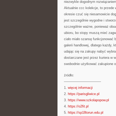
niezwykle dogodnym rozwiązaniem,
Aktualnie ccc kolekcje, to przede
okresie czuć się niesamowicie do
jest szczególnie wygodne i stworzo
szczególnie ważne, ponieważ obu
ubioru, bo stopy muszą mieć zagw
ciało miało szansę funkcjonować b
galerii handlowej, dlatego każdy, 
udając się na zakupy nabyć wybra
dostarczane jest przez kuriera w
swobodnie użytkować zakupione o
źródło:
———————————
1.
więcej informacji
2.
https://parisgliwice.pl
3.
https://www.szkolapopow.pl
4.
https://o2fit.pl
5.
https://sp18torun.edu.pl