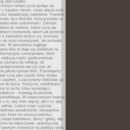
się zbyt szybko.
w którym tempo życia wydaje się
ć z każdym rokiem, coraz więcej osób
tość świadomego zwolnienia. Powolne
moda, lecz filozofia, która pozwala na
wiadczanie codzienności. Zamiast
dania do zadania, ludzie uczą się
robnych momentów, takich jak poranna
r o zachodzie słońca czy rozmowa,
o nie musi rozwiązywać, ale pozwala
kość. W atmosferze ciągłego
nia idea ta staje się antidotum na
formacyjne i emocjonalne, które
z większą część społeczeństwa.
e zachęca do refleksji, do
podejmowania decyzji oraz do
ia jakości ponad ilość. Przestajemy
wać czas jako zasób, który trzeba
 zapełnić, a zaczynamy traktować go
zeń do bycia. Stoicyzm, mindfulness
zm to ruchy, które wyrastają z
dejścia – stawiają na prostotę,
autorefleksję. W nowoczesnym świecie
ż o to, aby mieć więcej, ale o to, aby
pełniej. Ludzie coraz częściej
 nadmiaru przedmiotów, obowiązków
ań, które nie wnoszą wartości.
 swoje kalendarze, domy i głowy, aby
trzeń na odpoczynek i autentyczną
 pewnym momencie tej podróży wielu