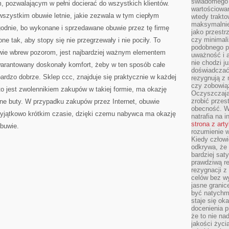
świadomego 
 pozwalającym w pełni docierać do wszystkich klientów.
wartościowan
 wszystkim obuwie letnie, jakie zezwala w tym ciepłym
wtedy trakto
maksymalnie
godnie, bo wykonane i sprzedawane obuwie przez tę firmę
jako przestr
czy minimali
ne tak, aby stopy się nie przegrzewały i nie pociły. To
podobnego po
wie wbrew pozorom, jest najbardziej ważnym elementem
uważność i 
nie chodzi ju
arantowany doskonały komfort, żeby w ten sposób całe
doświadczać 
ardzo dobrze. Sklep ccc, znajduje się praktycznie w każdej
rezygnują z
czy zobowiąz
kto jest zwolennikiem zakupów w takiej formie, ma okazję
Oczyszczają
zrobić przes
ne buty. W przypadku zakupów przez Internet, obuwie
obecność. W
 wyjątkowo krótkim czasie, dzięki czemu nabywca ma okazję
natrafia na i
strona z art
buwie.
rozumienie w
Kiedy człow
odkrywa, że 
bardziej sat
prawdziwą r
rezygnacji z
celów bez w
jasne granic
być natychm
staje się ok
docenienia p
że to nie n
jakości życi