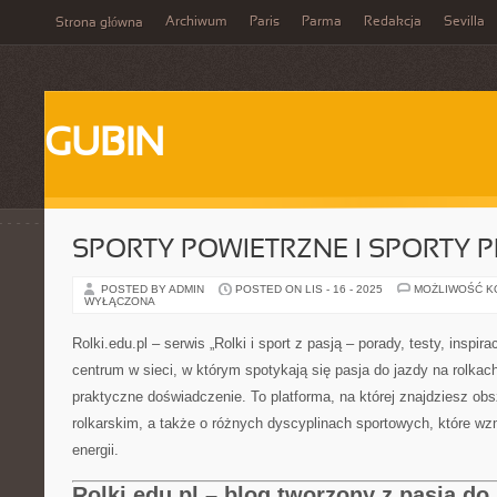
Archiwum
Paris
Parma
Redakcja
Sevilla
Strona główna
GUBIN
SPORTY POWIETRZNE I SPORTY
POSTED BY ADMIN
POSTED ON LIS - 16 - 2025
MOŻLIWOŚĆ 
WYŁĄCZONA
Rolki.edu.pl – serwis „Rolki i sport z pasją – porady, testy, inspir
centrum w sieci, w którym spotykają się pasja do jazdy na rolkach
praktyczne doświadczenie. To platforma, na której znajdziesz obs
rolkarskim, a także o różnych dyscyplinach sportowych, które wz
energii.
Rolki.edu.pl – blog tworzony z pasją do