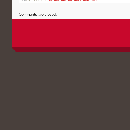
CATEGORIES:
ZRÓWNOWAŻONE BUDOWNICTWO
Comments are closed.