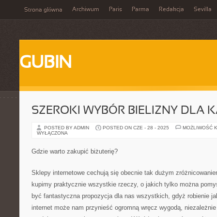
Archiwum
Paris
Parma
Redakcja
Sevilla
Strona główna
GUBIN
SZEROKI WYBÓR BIELIZNY DLA 
POSTED BY ADMIN
POSTED ON CZE - 28 - 2025
MOŻLIWOŚĆ 
WYŁĄCZONA
Gdzie warto zakupić biżuterię?
Sklepy internetowe cechują się obecnie tak dużym zróżnicowani
kupimy praktycznie wszystkie rzeczy, o jakich tylko można pomy
być fantastyczna propozycja dla nas wszystkich, gdyż robienie j
internet może nam przynieść ogromną wręcz wygodą, niezależnie o