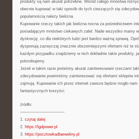
produkty są nam akurat potrzebne. Wśród całego mnóstwa różny
obecnie kupować w taki sposób do tych cieszących się zdecydow
popularnością należy bielizna.
Kupowanie rzeczy takich jak bielizna nocna za pośrednictwem int
posiadającym mnóstwo ciekawych zalet. Nade wszystko mamy 
dyskrecję, co dla niektórych ludzi jest bardzo ważną sprawą. Opr
dysponują zazwyczaj znacznie obszerniejszymi ofertami niż te s
każdym przypadku znajdziemy w nich dokładnie takie produkty, ja
potrzebujemy.
Jeżeli w takim razie jesteśmy akurat zainteresowani rzeczami taki
zdecydowanie powinniśmy zainteresować się ofertami sklepów inte
zajmują. Kupowanie ich przez internet zawsze będzie mogło nam 
fantastycznych korzyści.
źródło:
———————————
1.
czytaj dalej
2.
https://lgdpower.pl
3.
https://pocztowkadlaeweliny.pl