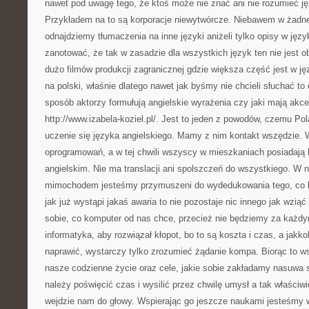
nawet pod uwagę tego, że ktoś może nie znać ani nie rozumieć ję
Przykładem na to są korporacje niewytwórcze. Niebawem w żadnej 
odnajdziemy tłumaczenia na inne języki aniżeli tylko opisy w jęz
zanotować, że tak w zasadzie dla wszystkich język ten nie jest 
dużo filmów produkcji zagranicznej gdzie większa część jest w j
na polski, właśnie dlatego nawet jak byśmy nie chcieli słuchać to 
sposób aktorzy formułują angielskie wyrażenia czy jaki mają akc
http://www.izabela-koziel.pl/. Jest to jeden z powodów, czemu Po
uczenie się języka angielskiego. Mamy z nim kontakt wszędzie.
oprogramowań, a w tej chwili wszyscy w mieszkaniach posiadają 
angielskim. Nie ma translacji ani spolszczeń do wszystkiego. W 
mimochodem jesteśmy przymuszeni do wydedukowania tego, co k
jak już wystąpi jakaś awaria to nie pozostaje nic innego jak wzią
sobie, co komputer od nas chce, przecież nie będziemy za każd
informatyka, aby rozwiązał kłopot, bo to są koszta i czas, a jak
naprawić, wystarczy tylko zrozumieć żądanie kompa. Biorąc to 
nasze codzienne życie oraz cele, jakie sobie zakładamy nasuwa s
należy poświęcić czas i wysilić przez chwilę umysł a tak właściw
wejdzie nam do głowy. Wspierając go jeszcze naukami jesteśmy 