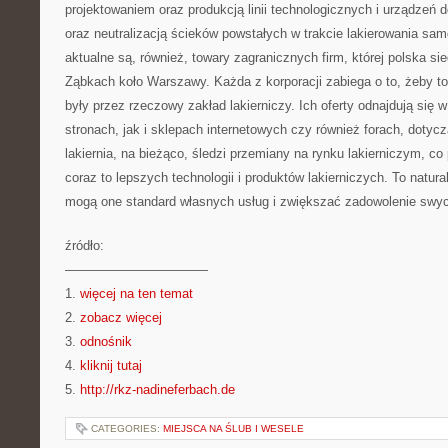
projektowaniem oraz produkcją linii technologicznych i urządzeń d
oraz neutralizacją ścieków powstałych w trakcie lakierowania s
aktualne są, również, towary zagranicznych firm, której polska si
Ząbkach koło Warszawy. Każda z korporacji zabiega o to, żeby t
były przez rzeczowy zakład lakierniczy. Ich oferty odnajdują się w
stronach, jak i sklepach internetowych czy również forach, doty
lakiernia, na bieżąco, śledzi przemiany na rynku lakierniczym, c
coraz to lepszych technologii i produktów lakierniczych. To natura
mogą one standard własnych usług i zwiększać zadowolenie swyc
źródło:
———————————
1.
więcej na ten temat
2.
zobacz więcej
3.
odnośnik
4.
kliknij tutaj
5.
http://rkz-nadineferbach.de
CATEGORIES:
MIEJSCA NA ŚLUB I WESELE