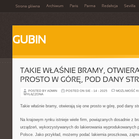
Archiwum
Paris
Parma
Redakcja
Sevilla
Strona główna
GUBIN
TAKIE WŁAŚNIE BRAMY, OTWIERA
PROSTO W GÓRĘ, POD DANY ST
POSTED BY ADMIN
POSTED ON SIE - 14 - 2025
MOŻLIWOŚĆ 
WYŁĄCZONA
Takie właśnie bramy, otwierają się one prosto w górę, pod dany st
Na krajowym rynku istnieje wiele firm, powiązanych dosadnie z br
urządzeń, wykorzystywanych do lakierowania wyprodukowanych p
Polsce. Jako przykład, możemy podać lakiernia proszkowa, zajmu