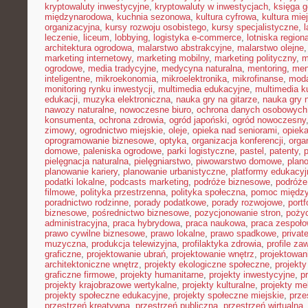
kryptowaluty inwestycyjne
,
kryptowaluty w inwestycjach
,
księga g
międzynarodowa
,
kuchnia sezonowa
,
kultura cyfrowa
,
kultura mie
organizacyjna
,
kursy rozwoju osobistego
,
kursy specjalistyczne
,
l
leczenie
,
liceum
,
lobbying
,
logistyka e-commerce
,
lotniska region
architektura ogrodowa
,
malarstwo abstrakcyjne
,
malarstwo olejne
marketing internetowy
,
marketing mobilny
,
marketing polityczny
,
m
ogrodowe
,
media tradycyjne
,
medycyna naturalna
,
mentoring
,
men
inteligentne
,
mikroekonomia
,
mikroelektronika
,
mikrofinanse
,
moda
monitoring rynku inwestycji
,
multimedia edukacyjne
,
multimedia ku
edukacji
,
muzyka elektroniczna
,
nauka gry na gitarze
,
nauka gry n
nawozy naturalne
,
nowoczesne biuro
,
ochrona danych osobowych
konsumenta
,
ochrona zdrowia
,
ogród japoński
,
ogród nowoczesny
zimowy
,
ogrodnictwo miejskie
,
oleje
,
opieka nad seniorami
,
opiek
oprogramowanie biznesowe
,
optyka
,
organizacja konferencji
,
orga
domowe
,
paleniska ogrodowe
,
parki logistyczne
,
pastel
,
patenty
,
p
pielęgnacja naturalna
,
pielęgniarstwo
,
piwowarstwo domowe
,
plan
planowanie kariery
,
planowanie urbanistyczne
,
platformy edukacyj
podatki lokalne
,
podcasts marketing
,
podróże biznesowe
,
podróże
filmowe
,
polityka przestrzenna
,
polityka społeczna
,
pomoc międz
poradnictwo rodzinne
,
porady podatkowe
,
porady rozwojowe
,
portf
biznesowe
,
pośrednictwo biznesowe
,
pozycjonowanie stron
,
poży
administracyjna
,
praca hybrydowa
,
praca naukowa
,
praca zespoło
prawo cywilne biznesowe
,
prawo lokalne
,
prawo spadkowe
,
privat
muzyczna
,
produkcja telewizyjna
,
profilaktyka zdrowia
,
profile z
graficzne
,
projektowanie ubrań
,
projektowanie wnętrz
,
projektowan
architektoniczne wnętrz
,
projekty ekologiczne społeczne
,
projekty
graficzne firmowe
,
projekty humanitarne
,
projekty inwestycyjne
,
p
projekty krajobrazowe wertykalne
,
projekty kulturalne
,
projekty m
projekty społeczne edukacyjne
,
projekty społeczne miejskie
,
prze
przestrzeń kreatywna
,
przestrzeń publiczna
,
przestrzeń wirtualna