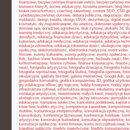
finansowe
,
bezpieczeństwo finansowe rodzin
,
bezpieczeństwo mie
biurowce klasy A
,
biznes edukacyjny
,
biżuteria premium
,
blog lite
broker nieruchomości
,
coaching zawodowy
,
content SEO
,
CSR gl
cyberbezpieczeństwo domowe
,
debata publiczna
,
degustacje
,
des
meblarski
,
design światła
,
design UI/UX
,
dezynfekcja
,
digital mar
kosmetyki
,
diy majsterkowanie
,
diy wnętrza
,
dobrostan społeczny
domowe spa
,
doradztwo ogrodnicze
,
druk cyfrowy
,
drukarki 3d
,
dr
learning medyczny
,
edukacja artystyczna
,
edukacja artystyczna d
dorosłych
,
edukacja finansowa dzieci
,
edukacja hybrydowa
,
eduka
kulturowa
,
edukacja medyczna
,
edukacja miejska
,
edukacja tech
edukacja zdrowotna
,
edukacja zdrowotna dzieci
,
ekologiczne ogro
społeczna
,
elektromobilność
,
elektronika medyczna
,
event video
,
filmowe
,
eventy kulturalne
,
eventy polityczne
,
eventy społeczne
,
Ads
,
fashion show
,
festiwale folklorystyczne
,
festiwale nauki
,
fil
krótkometrażowy
,
finanse cyfrowe
,
finanse korporacyjne
,
finanse 
nauki
,
fotografia artystyczna
,
fotografia dziecięca
,
fotografia kulin
fotografia reportażowa
,
fotografia ślubna
,
fotografia sportowa
,
foto
inkubacyjne
,
gadżety biurowe
,
galeria internetowa
,
Google Ads
,
go
gospodarka komunalna
,
grafika komputerowa 3D
,
grafika użytkow
gry edukacyjne offline
,
gry logiczne
,
hobby kreatywne
,
hobby ogro
infrastruktura cyfrowa
,
infrastruktura drogowa
,
inkubatory startupó
instalacje artystyczne
,
inwestowanie małych kwot
,
inwestycje biu
ekologiczne
,
inwestycje społeczne
,
jachty luksusowe
,
jastrzębie 
edukacyjne
,
kampanie społeczne
,
kancelaria podatkowa
,
kapitał 
know-how
,
kodeks etyczny
,
kompetencje zawodowe
,
kompostowa
mobilne
,
komunikacja interpersonalna
,
komunikacja społeczna
,
ko
komunikatory
,
konferencje biznesowe
,
konferencje hotelowe
,
konf
artystyczne
,
konstrukcje budowlane
,
konsultacje obywatelskie
,
ko
konsultacje społeczne
,
konto firmowe
,
konto oszczędnościowe
,
k
krajobraz publiczny
,
kredyty inwestycyjne
,
kredyty konsumpcyjne