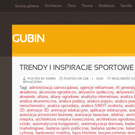
Archiwum
Paris
Parma
Redakcja
Sevilla
Strona główna
GUBIN
TRENDY I INSPIRACJE SPORTOWE
POSTED BY ADMIN
POSTED ON CZE - 1 - 2026
MOŻLIWOŚĆ K
WYŁĄCZONA
Tagi:
administracja samorządowa
,
agencje reklamowe
,
AI genera
akademia
,
akcesoria ogrodnicze
,
aktywizm społeczny
,
aktywność
akwarele
,
altana
,
altany ogrodowe
,
analityka internetowa
,
analiza
analiza ekonomiczna
,
analiza podaży
,
analiza popytu
,
analiza pr
nieruchomości
,
analiza sprzedaży
,
analiza SWOT osobista
,
analiz
2D
,
animacje 3D
,
animacje edukacyjne
,
aplikacje edukacyjne
,
ara
aranżacja przestrzeni biurowej
,
aranżacje tarasowe
,
arbitraż
,
archi
miejska
,
architektura miejska nowoczesna
,
architektura ogrodowa
sztuki
,
automatyczna księgowość
,
automatyzacja domowa
,
badan
marketingowe
,
badania opinii publicznej
,
badania społeczne
,
bala
cyfrowa
,
bankowość mobilna
,
baza klientów
,
bezpieczeństwo do