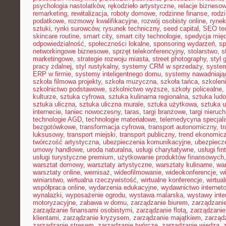
psychologia nastolatków
,
rękodzieło artystyczne
,
relacje bizneso
remarketing
,
rewitalizacja
,
roboty domowe
,
rodzinne finanse
,
rodz
podatkowe
,
rozmowy kwalifikacyjne
,
rozwój osobisty online
,
rynek
sztuki
,
rynki surowców
,
rysunek techniczny
,
seed capital
,
SEO te
skincare routine
,
smart city
,
smart city technologie
,
spedycja mię
odpowiedzialność
,
społeczności lokalne
,
sponsoring wydarzeń
,
sp
networkingowe biznesowe
,
sprzęt telekonferencyjny
,
stolarstwo
,
s
marketingowe
,
strategie rozwoju miasta
,
street photography
,
styl 
pracy zdalnej
,
styl rustykalny
,
systemy CRM w sprzedaży
,
syste
ERP w firmie
,
systemy inteligentnego domu
,
systemy nawadniają
szkoła filmowa projekty
,
szkoła muzyczna
,
szkoła tańca
,
szkolen
szkolnictwo podstawowe
,
szkolnictwo wyższe
,
szkoły policealne
,
kulturze
,
sztuka cyfrowa
,
sztuka kulinarna regionalna
,
sztuka lud
sztuka uliczna
,
sztuka uliczna murale
,
sztuka użytkowa
,
sztuka 
internecie
,
taniec nowoczesny
,
taras
,
targi branżowe
,
targi nieruc
technologie AGD
,
technologie materiałowe
,
telemedycyna specjal
bezgotówkowe
,
transformacja cyfrowa
,
transport autonomiczny
,
t
luksusowy
,
transport miejski
,
transport publiczny
,
trend ekonomic
twórczość artystyczna
,
ubezpieczenia komunikacyjne
,
ubezpiecz
umowy handlowe
,
uroda naturalna
,
usługi charytatywne
,
usługi fin
usługi turystyczne premium
,
użytkowanie produktów finansowych
warsztat domowy
,
warsztaty artystyczne
,
warsztaty kulinarne
,
wa
warsztaty online
,
wernisaż
,
wideofilmowanie
,
wideokonferencje
,
w
winiarstwo
,
wirtualna rzeczywistość
,
wirtualne konferencje
,
wirtual
współpraca online
,
wydarzenia edukacyjne
,
wydawnictwo internet
wynalazki
,
wyposażenie ogrodu
,
wystawa malarska
,
wystawy inte
motoryzacyjne
,
zabawa w domu
,
zarządzanie biurem
,
zarządzan
zarządzanie finansami osobistymi
,
zarządzanie flotą
,
zarządzanie
klientami
,
zarządzanie kryzysem
,
zarządzanie majątkiem
,
zarząd
zarządzanie stresem
,
zarządzanie twórcze
,
zarządzanie wiedzą
,