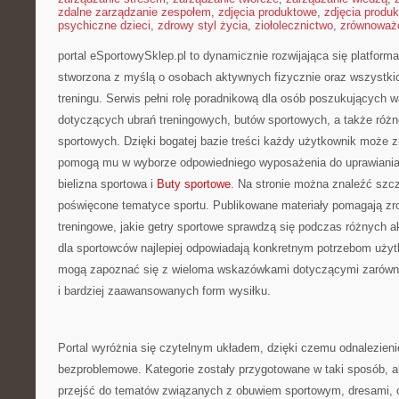
zdalne zarządzanie zespołem
,
zdjęcia produktowe
,
zdjęcia produ
psychiczne dzieci
,
zdrowy styl życia
,
ziołolecznictwo
,
zrównoważo
portal eSportowySklep.pl to dynamicznie rozwijająca się platforma 
stworzona z myślą o osobach aktywnych fizycznie oraz wszystki
treningu. Serwis pełni rolę poradnikową dla osób poszukujących 
dotyczących ubrań treningowych, butów sportowych, a także róż
sportowych. Dzięki bogatej bazie treści każdy użytkownik może z
pomogą mu w wyborze odpowiedniego wyposażenia do uprawiania 
bielizna sportowa i
Buty sportowe
. Na stronie można znaleźć szc
poświęcone tematyce sportu. Publikowane materiały pomagają zr
treningowe, jakie getry sportowe sprawdzą się podczas różnych a
dla sportowców najlepiej odpowiadają konkretnym potrzebom uży
mogą zapoznać się z wieloma wskazówkami dotyczącymi zarówno
i bardziej zaawansowanych form wysiłku.
Portal wyróżnia się czytelnym układem, dzięki czemu odnalezienie
bezproblemowe. Kategorie zostały przygotowane w taki sposób, 
przejść do tematów związanych z obuwiem sportowym, dresami, o