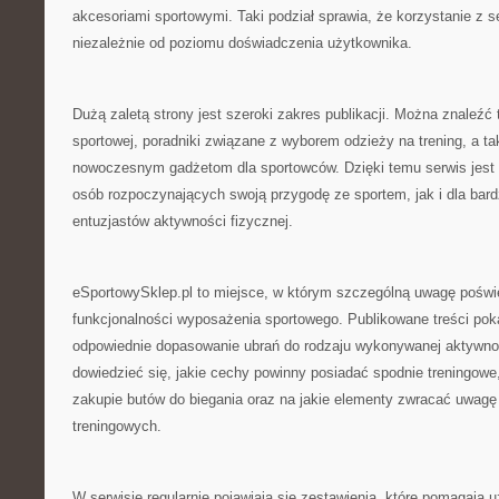
akcesoriami sportowymi. Taki podział sprawia, że korzystanie z s
niezależnie od poziomu doświadczenia użytkownika.
Dużą zaletą strony jest szeroki zakres publikacji. Można znaleźć 
sportowej, poradniki związane z wyborem odzieży na trening, a t
nowoczesnym gadżetom dla sportowców. Dzięki temu serwis jest 
osób rozpoczynających swoją przygodę ze sportem, jak i dla bar
entuzjastów aktywności fizycznej.
eSportowySklep.pl to miejsce, w którym szczególną uwagę poświę
funkcjonalności wyposażenia sportowego. Publikowane treści poka
odpowiednie dopasowanie ubrań do rodzaju wykonywanej aktywno
dowiedzieć się, jakie cechy powinny posiadać spodnie treningowe
zakupie butów do biegania oraz na jakie elementy zwracać uwag
treningowych.
W serwisie regularnie pojawiają się zestawienia, które pomagaj