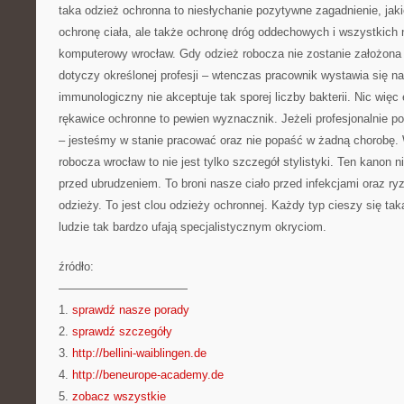
taka odzież ochronna to niesłychanie pozytywne zagadnienie, jaki
ochronę ciała, ale także ochronę dróg oddechowych i wszystkich 
komputerowy wrocław. Gdy odzież robocza nie zostanie założona d
dotyczy określonej profesji – wtenczas pracownik wystawia się n
immunologiczny nie akceptuje tak sporej liczby bakterii. Nic więc
rękawice ochronne to pewien wyznacznik. Jeżeli profesjonalnie p
– jesteśmy w stanie pracować oraz nie popaść w żadną chorobę. 
robocza wrocław to nie jest tylko szczegół stylistyki. Ten kanon 
przed ubrudzeniem. To broni nasze ciało przed infekcjami oraz r
odzieży. To jest clou odzieży ochronnej. Każdy typ cieszy się ta
ludzie tak bardzo ufają specjalistycznym okryciom.
źródło:
———————————
1.
sprawdź nasze porady
2.
sprawdź szczegóły
3.
http://bellini-waiblingen.de
4.
http://beneurope-academy.de
5.
zobacz wszystkie