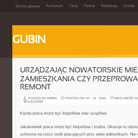
Archiwum
Paris
Parma
Redakcja
Sevilla
Strona główna
GUBIN
URZĄDZAJĄC NOWATORSKIE MIE
ZAMIESZKANIA CZY PRZEPROW
REMONT
POSTED BY ADMIN
POSTED ON LIP - 14 - 2025
MOŻLIWOŚĆ 
WYŁĄCZONA
Każda praca może być kłopotliwa oraz uciążliwa
Jakakolwiek praca może być kłopotliwa i trudna. Ukazuje to odzie
ochronna na rzecz osób pracujących przy wielu jednostkach. Nie 