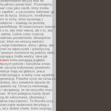
podejmowania decyzji oraz do
ia jakości ponad ilość. Przestajemy
wać czas jako zasób, który trzeba
 zapełnić, a zaczynamy traktować go
zeń do bycia. Stoicyzm, mindfulness
zm to ruchy, które wyrastają z
dejścia – stawiają na prostotę,
autorefleksję. W nowoczesnym świecie
ż o to, aby mieć więcej, ale o to, aby
pełniej. Ludzie coraz częściej
 nadmiaru przedmiotów, obowiązków
ań, które nie wnoszą wartości.
 swoje kalendarze, domy i głowy, aby
trzeń na odpoczynek i autentyczną
 pewnym momencie tej podróży wielu
nspirujące źródła wiedzy, takie jak
ykułami
które pomagają pogłębić
łasnych potrzeb i kierunków zmian.
iek zaczyna kultywować powolność,
relacje stają się głębsze, praca
ysfakcjonująca, a wolny czas wypełnia
egeneracją. Powolne życie nie oznacza
 ambicji, lecz świadome dążenie do
ypalania się. Oznacza równowagę,
e i akceptację, że nie wszystko musi
iast. W tym podejściu każdy dzień
azją do zatrzymania, obserwacji i
iękna zwyczajności. Ta filozofia uczy,
adzwyczajne wydarzenia decydują o
a, lecz drobne chwile, które umykają,