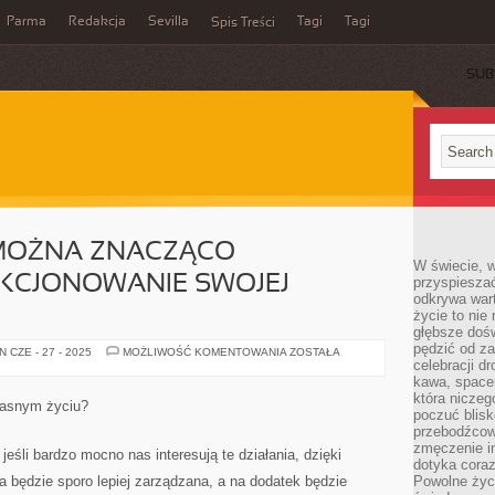
Parma
Redakcja
Sevilla
Tagi
Tagi
Spis Treści
SUB
 MOŻNA ZNACZĄCO
W świecie, 
KCJONOWANIE SWOJEJ
przyspiesza
odkrywa war
życie to nie 
głębsze doś
pędzić od za
W
 CZE - 27 - 2025
MOŻLIWOŚĆ KOMENTOWANIA
ZOSTAŁA
JAKI
celebracji d
SPOSÓB
kawa, space
MOŻNA
która niczeg
ZNACZĄCO
łasnym życiu?
USPRAWNIĆ
poczuć blis
FUNKCJONOWANIE
przebodźcowa
SWOJEJ
zmęczenie in
FIRMY?
jeśli bardzo mocno nas interesują te działania, dzięki
dotyka cora
 będzie sporo lepiej zarządzana, a na dodatek będzie
Powolne życi