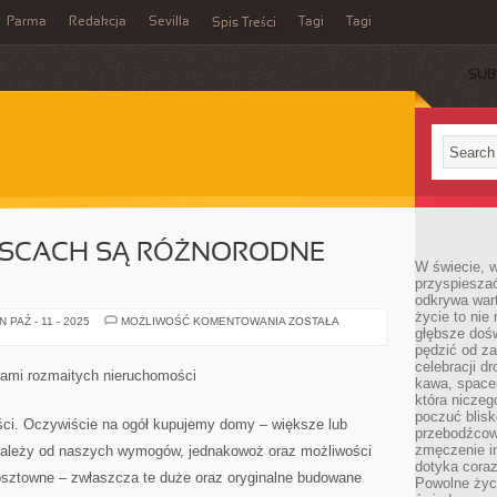
Parma
Redakcja
Sevilla
Tagi
Tagi
Spis Treści
SUB
JSCACH SĄ RÓŻNORODNE
W świecie, 
przyspiesza
odkrywa war
życie to nie 
W
PAŹ - 11 - 2025
MOŻLIWOŚĆ KOMENTOWANIA
ZOSTAŁA
głębsze doś
RÓŻNYCH
MIEJSCACH
pędzić od za
SĄ
celebracji d
RÓŻNORODNE
elami rozmaitych nieruchomości
BUDYNKI
kawa, space
która niczeg
poczuć blis
ci. Oczywiście na ogół kupujemy domy – większe lub
przebodźcowa
zmęczenie in
zależy od naszych wymogów, jednakowoż oraz możliwości
dotyka cora
sztowne – zwłaszcza te duże oraz oryginalne budowane
Powolne życi