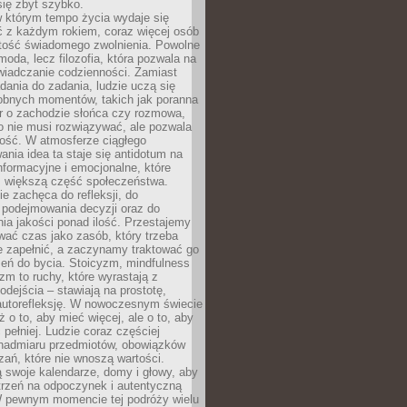
się zbyt szybko.
w którym tempo życia wydaje się
ć z każdym rokiem, coraz więcej osób
tość świadomego zwolnienia. Powolne
moda, lecz filozofia, która pozwala na
wiadczanie codzienności. Zamiast
dania do zadania, ludzie uczą się
robnych momentów, takich jak poranna
r o zachodzie słońca czy rozmowa,
o nie musi rozwiązywać, ale pozwala
kość. W atmosferze ciągłego
nia idea ta staje się antidotum na
formacyjne i emocjonalne, które
z większą część społeczeństwa.
e zachęca do refleksji, do
podejmowania decyzji oraz do
ia jakości ponad ilość. Przestajemy
wać czas jako zasób, który trzeba
 zapełnić, a zaczynamy traktować go
zeń do bycia. Stoicyzm, mindfulness
zm to ruchy, które wyrastają z
dejścia – stawiają na prostotę,
autorefleksję. W nowoczesnym świecie
ż o to, aby mieć więcej, ale o to, aby
pełniej. Ludzie coraz częściej
 nadmiaru przedmiotów, obowiązków
ań, które nie wnoszą wartości.
 swoje kalendarze, domy i głowy, aby
trzeń na odpoczynek i autentyczną
 pewnym momencie tej podróży wielu