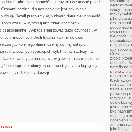
świadomego 
ybudować taką nieruchomość musimy zainwestować przede
wartościowan
Czasami bardziej dla nas popłatne jest zakupienie
wtedy trakto
maksymalnie
w budowę. Jeżeli pragniemy wybudować daną nieruchomość,
jako przestr
czy minimali
sporo czasu – wypróbuj http://nieruchomosci-
podobnego po
bo czasochłonne. Wypada zrealizować dużo czynności, w
uważność i 
nie chodzi ju
udnych, mozolnych. Jeśli tudzież kupimy gotową,
doświadczać 
czas już kolejnego dnia możemy do niej wstąpić,
rezygnują z
czy zobowiąz
lność. A w pewnych sytuacjach wybitnie nam zależy na
Oczyszczają
zrobić przes
e. Nasze inwestycje muszą być w głównej mierze popłatne.
obecność. W
yślenie tego, co robimy, w co inwestujemy, co kupujemy.
natrafia na i
strona z art
bowiem, ze żałujemy decyzji.
rozumienie w
Kiedy człow
odkrywa, że 
bardziej sat
prawdziwą r
rezygnacji z
celów bez w
jasne granic
być natychm
staje się ok
docenienia p
że to nie n
 SZTUCE
jakości życi