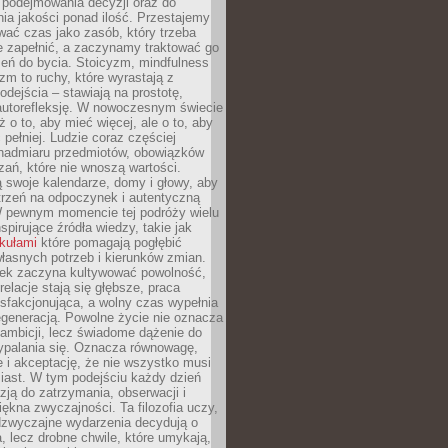
podejmowania decyzji oraz do
ia jakości ponad ilość. Przestajemy
wać czas jako zasób, który trzeba
 zapełnić, a zaczynamy traktować go
zeń do bycia. Stoicyzm, mindfulness
zm to ruchy, które wyrastają z
dejścia – stawiają na prostotę,
autorefleksję. W nowoczesnym świecie
ż o to, aby mieć więcej, ale o to, aby
pełniej. Ludzie coraz częściej
 nadmiaru przedmiotów, obowiązków
ań, które nie wnoszą wartości.
 swoje kalendarze, domy i głowy, aby
trzeń na odpoczynek i autentyczną
 pewnym momencie tej podróży wielu
nspirujące źródła wiedzy, takie jak
ykułami
które pomagają pogłębić
łasnych potrzeb i kierunków zmian.
iek zaczyna kultywować powolność,
relacje stają się głębsze, praca
ysfakcjonująca, a wolny czas wypełnia
egeneracją. Powolne życie nie oznacza
 ambicji, lecz świadome dążenie do
ypalania się. Oznacza równowagę,
e i akceptację, że nie wszystko musi
iast. W tym podejściu każdy dzień
azją do zatrzymania, obserwacji i
iękna zwyczajności. Ta filozofia uczy,
adzwyczajne wydarzenia decydują o
a, lecz drobne chwile, które umykają,