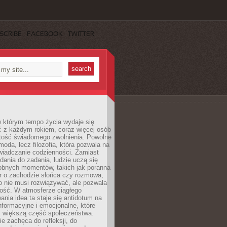
SCRIBE
FACEBOOK
TWITTER
w którym tempo życia wydaje się
ć z każdym rokiem, coraz więcej osób
tość świadomego zwolnienia. Powolne
moda, lecz filozofia, która pozwala na
wiadczanie codzienności. Zamiast
dania do zadania, ludzie uczą się
robnych momentów, takich jak poranna
r o zachodzie słońca czy rozmowa,
o nie musi rozwiązywać, ale pozwala
kość. W atmosferze ciągłego
nia idea ta staje się antidotum na
formacyjne i emocjonalne, które
z większą część społeczeństwa.
e zachęca do refleksji, do