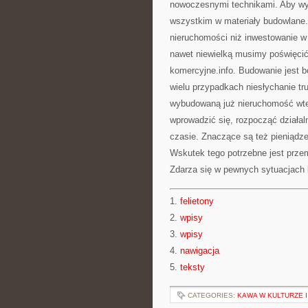
nowoczesnymi technikami. Aby w
wszystkim w materiały budowlane. 
nieruchomości niż inwestowanie 
nawet niewielką musimy poświęcić 
komercyjne.info. Budowanie jest 
wielu przypadkach niesłychanie tr
wybudowaną już nieruchomość wten
wprowadzić się, rozpocząć działa
czasie. Znaczące są też pieniądz
Wskutek tego potrzebne jest przem
Zdarza się w pewnych sytuacjach 
1.
felietony
2.
wpisy
3.
wpisy
4.
nawigacja
5.
teksty
CATEGORIES:
KAWA W KULTURZE I