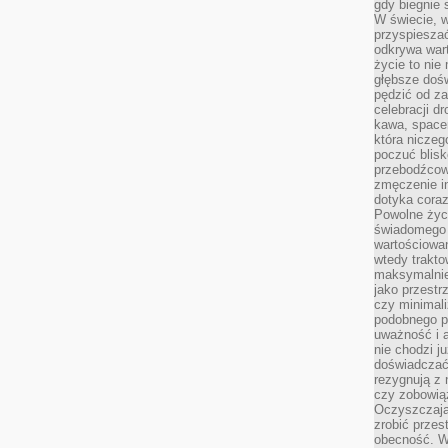
gdy biegnie 
W świecie, 
przyspiesza
odkrywa war
życie to nie 
głębsze doś
pędzić od za
celebracji d
kawa, space
która niczeg
poczuć blis
przebodźcowa
zmęczenie in
dotyka cora
Powolne życi
świadomego 
wartościowan
wtedy trakto
maksymalnie
jako przestr
czy minimali
podobnego po
uważność i 
nie chodzi ju
doświadczać 
rezygnują z
czy zobowiąz
Oczyszczają
zrobić przes
obecność. W