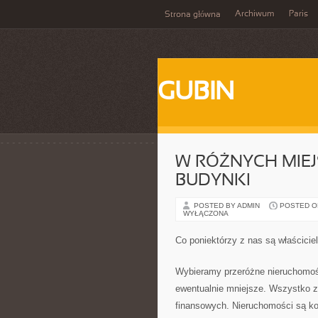
Archiwum
Paris
Strona główna
GUBIN
W RÓŻNYCH MIE
BUDYNKI
POSTED BY ADMIN
POSTED ON 
WYŁĄCZONA
Co poniektórzy z nas są właścici
Wybieramy przeróżne nieruchomoś
ewentualnie mniejsze. Wszystko 
finansowych. Nieruchomości są ko