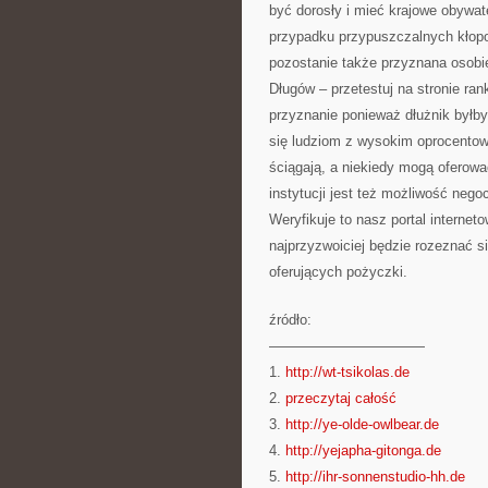
być dorosły i mieć krajowe obywat
przypadku przypuszczalnych kłop
pozostanie także przyznana osobie
Długów – przetestuj na stronie ran
przyznanie ponieważ dłużnik byłb
się ludziom z wysokim oprocentowa
ściągają, a niekiedy mogą oferowa
instytucji jest też możliwość neg
Weryfikuje to nasz portal interne
najprzyzwoiciej będzie rozeznać s
oferujących pożyczki.
źródło:
———————————
1.
http://wt-tsikolas.de
2.
przeczytaj całość
3.
http://ye-olde-owlbear.de
4.
http://yejapha-gitonga.de
5.
http://ihr-sonnenstudio-hh.de