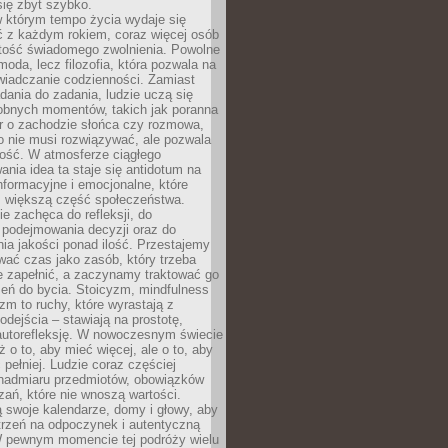
się zbyt szybko.
w którym tempo życia wydaje się
ć z każdym rokiem, coraz więcej osób
tość świadomego zwolnienia. Powolne
moda, lecz filozofia, która pozwala na
wiadczanie codzienności. Zamiast
dania do zadania, ludzie uczą się
robnych momentów, takich jak poranna
r o zachodzie słońca czy rozmowa,
o nie musi rozwiązywać, ale pozwala
kość. W atmosferze ciągłego
nia idea ta staje się antidotum na
formacyjne i emocjonalne, które
z większą część społeczeństwa.
e zachęca do refleksji, do
podejmowania decyzji oraz do
ia jakości ponad ilość. Przestajemy
wać czas jako zasób, który trzeba
 zapełnić, a zaczynamy traktować go
zeń do bycia. Stoicyzm, mindfulness
zm to ruchy, które wyrastają z
dejścia – stawiają na prostotę,
autorefleksję. W nowoczesnym świecie
ż o to, aby mieć więcej, ale o to, aby
pełniej. Ludzie coraz częściej
 nadmiaru przedmiotów, obowiązków
ań, które nie wnoszą wartości.
 swoje kalendarze, domy i głowy, aby
trzeń na odpoczynek i autentyczną
 pewnym momencie tej podróży wielu