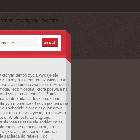
SCRIBE
FACEBOOK
TWITTER
w którym tempo życia wydaje się
ć z każdym rokiem, coraz więcej osób
tość świadomego zwolnienia. Powolne
moda, lecz filozofia, która pozwala na
wiadczanie codzienności. Zamiast
dania do zadania, ludzie uczą się
robnych momentów, takich jak poranna
r o zachodzie słońca czy rozmowa,
o nie musi rozwiązywać, ale pozwala
kość. W atmosferze ciągłego
nia idea ta staje się antidotum na
formacyjne i emocjonalne, które
z większą część społeczeństwa.
e zachęca do refleksji, do