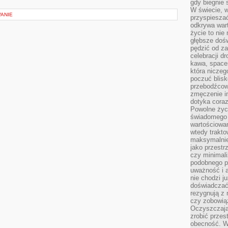
gdy biegnie 
W świecie, 
WANIE
przyspiesza
odkrywa war
życie to nie 
głębsze doś
pędzić od za
celebracji d
kawa, space
która niczeg
poczuć blis
przebodźcowa
zmęczenie in
dotyka cora
Powolne życi
świadomego 
wartościowan
wtedy trakto
maksymalnie
jako przestr
czy minimali
podobnego po
uważność i 
nie chodzi ju
doświadczać 
rezygnują z
czy zobowiąz
Oczyszczają
zrobić przes
obecność. W