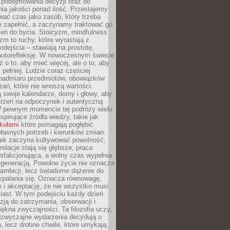
podejmowania decyzji oraz do
ia jakości ponad ilość. Przestajemy
wać czas jako zasób, który trzeba
 zapełnić, a zaczynamy traktować go
zeń do bycia. Stoicyzm, mindfulness
zm to ruchy, które wyrastają z
dejścia – stawiają na prostotę,
autorefleksję. W nowoczesnym świecie
ż o to, aby mieć więcej, ale o to, aby
pełniej. Ludzie coraz częściej
 nadmiaru przedmiotów, obowiązków
ań, które nie wnoszą wartości.
 swoje kalendarze, domy i głowy, aby
trzeń na odpoczynek i autentyczną
 pewnym momencie tej podróży wielu
nspirujące źródła wiedzy, takie jak
ykułami
które pomagają pogłębić
łasnych potrzeb i kierunków zmian.
iek zaczyna kultywować powolność,
relacje stają się głębsze, praca
ysfakcjonująca, a wolny czas wypełnia
egeneracją. Powolne życie nie oznacza
 ambicji, lecz świadome dążenie do
ypalania się. Oznacza równowagę,
e i akceptację, że nie wszystko musi
iast. W tym podejściu każdy dzień
azją do zatrzymania, obserwacji i
iękna zwyczajności. Ta filozofia uczy,
adzwyczajne wydarzenia decydują o
a, lecz drobne chwile, które umykają,