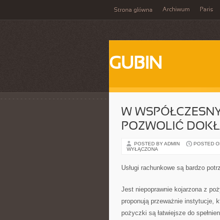
Archiwum
Paris
Strona główna
GUBIN
W WSPÓŁCZESNY
POZWOLIĆ DOKŁ
POSTED BY ADMIN
POSTED ON 
WYŁĄCZONA
Usługi rachunkowe są bardzo potr
Jest niepoprawnie kojarzona z poży
proponują przeważnie instytucje, 
pożyczki są łatwiejsze do spełni