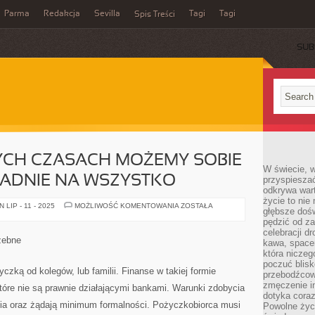
Parma
Redakcja
Sevilla
Tagi
Tagi
Spis Treści
SUB
CH CZASACH MOŻEMY SOBIE
W świecie, 
ADNIE NA WSZYSTKO
przyspiesza
odkrywa war
życie to nie 
W
LIP - 11 - 2025
MOŻLIWOŚĆ KOMENTOWANIA
ZOSTAŁA
głębsze doś
WSPÓŁCZESNYCH
CZASACH
pędzić od za
MOŻEMY
celebracji d
SOBIE
zebne
kawa, space
POZWOLIĆ
DOKŁADNIE
która niczeg
NA
poczuć blis
WSZYSTKO
czką od kolegów, lub familii. Finanse w takiej formie
przebodźcowa
zmęczenie in
które nie są prawnie działającymi bankami. Warunki zdobycia
dotyka cora
enia oraz żądają minimum formalności. Pożyczkobiorca musi
Powolne życi