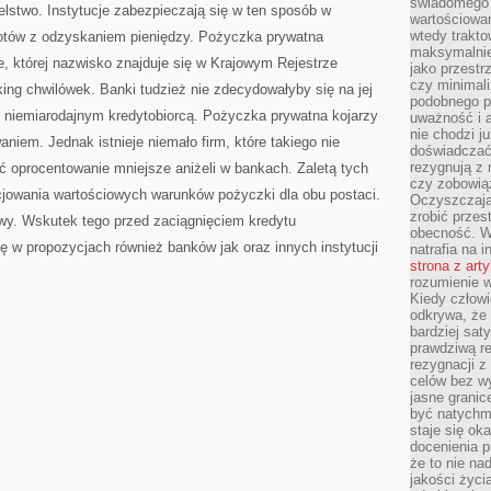
świadomego 
elstwo. Instytucje zabezpieczają się w ten sposób w
wartościowan
wtedy trakto
otów z odzyskaniem pieniędzy. Pożyczka prywatna
maksymalnie
, której nazwisko znajduje się w Krajowym Rejestrze
jako przestr
czy minimali
king chwilówek. Banki tudzież nie zdecydowałyby się na jej
podobnego po
y niemiarodajnym kredytobiorcą. Pożyczka prywatna kojarzy
uważność i 
nie chodzi ju
niem. Jednak istnieje niemało firm, które takiego nie
doświadczać 
rezygnują z
ć oprocentowanie mniejsze aniżeli w bankach. Zaletą tych
czy zobowiąz
ocjowania wartościowych warunków pożyczki dla obu postaci.
Oczyszczają
zrobić przes
towy. Wskutek tego przed zaciągnięciem kredytu
obecność. W
ię w propozycjach również banków jak oraz innych instytucji
natrafia na i
strona z art
rozumienie w
Kiedy człow
odkrywa, że 
bardziej sat
prawdziwą r
rezygnacji z
celów bez w
jasne granic
być natychm
staje się ok
docenienia p
że to nie n
jakości życi